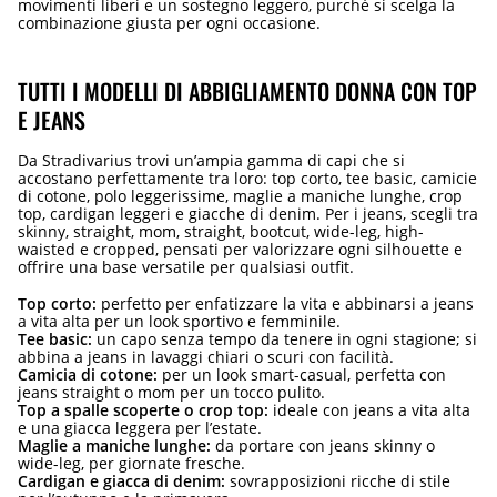
movimenti liberi e un sostegno leggero, purché si scelga la
combinazione giusta per ogni occasione.
TUTTI I MODELLI DI ABBIGLIAMENTO DONNA CON TOP
E JEANS
Da Stradivarius trovi un’ampia gamma di capi che si
accostano perfettamente tra loro: top corto, tee basic, camicie
di cotone, polo leggerissime, maglie a maniche lunghe, crop
top, cardigan leggeri e giacche di denim. Per i jeans, scegli tra
skinny, straight, mom, straight, bootcut, wide-leg, high-
waisted e cropped, pensati per valorizzare ogni silhouette e
offrire una base versatile per qualsiasi outfit.
Top corto:
perfetto per enfatizzare la vita e abbinarsi a jeans
a vita alta per un look sportivo e femminile.
Tee basic:
un capo senza tempo da tenere in ogni stagione; si
abbina a jeans in lavaggi chiari o scuri con facilità.
Camicia di cotone:
per un look smart-casual, perfetta con
jeans straight o mom per un tocco pulito.
Top a spalle scoperte o crop top:
ideale con jeans a vita alta
e una giacca leggera per l’estate.
Maglie a maniche lunghe:
da portare con jeans skinny o
wide-leg, per giornate fresche.
Cardigan e giacca di denim:
sovrapposizioni ricche di stile