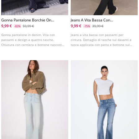
Gonna Pantalone Borchie One
Jeans A Vita Bassa Con
Dilemma
Paillette
9,99 €
9,99 €
59,99 €
39,99 €
-83%
-75%
Gonna pantalone in denim. Vita con
Jeans a vita bassa con passanti per
passanti e design a quattro tasche.
cintura. Dettaglio di tasche sul davanti e
Chiusura con cerniera e bottone nascosto
tasca applicata con patta e bottone sul
da tessuto incrociato. Dettaglio di borchie
retro. Chiusura frontale con cerniera e
e stampa di stelle sulle tasche posteriori.
doppio bottone. Dettaglio di paillette tono
su tono.