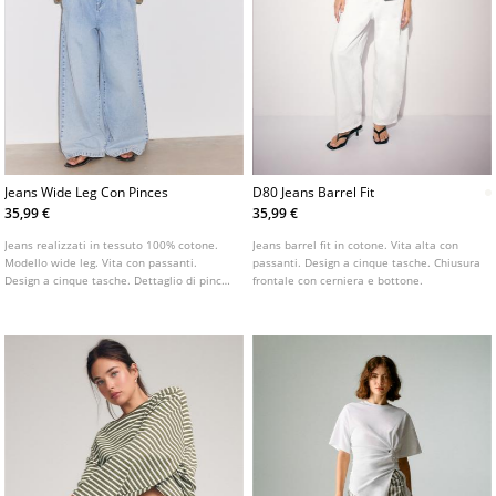
Jeans Wide Leg Con Pinces
D80 Jeans Barrel Fit
35,99 €
35,99 €
Jeans realizzati in tessuto 100% cotone.
Jeans barrel fit in cotone. Vita alta con
Modello wide leg. Vita con passanti.
passanti. Design a cinque tasche. Chiusura
Design a cinque tasche. Dettaglio di pinces
frontale con cerniera e bottone.
sul davanti. Chiusura frontale con cerniera
e bottone.