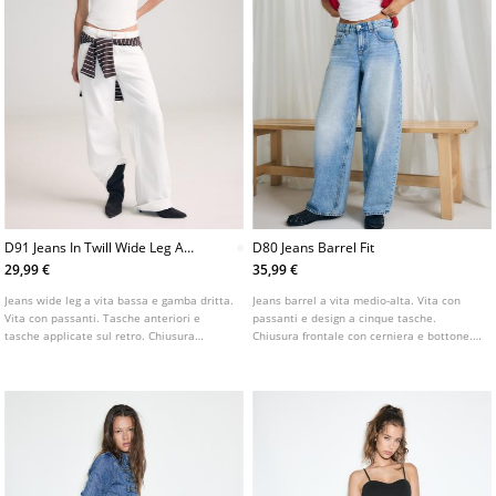
D91 Jeans In Twill Wide Leg A
D80 Jeans Barrel Fit
Vita Bassa
29,99 €
35,99 €
Jeans wide leg a vita bassa e gamba dritta.
Jeans barrel a vita medio-alta. Vita con
Vita con passanti. Tasche anteriori e
passanti e design a cinque tasche.
tasche applicate sul retro. Chiusura
Chiusura frontale con cerniera e bottone.
frontale con cerniera e bottone metallico.
Disponibile in diversi colori.
Disponibile in vari colori.