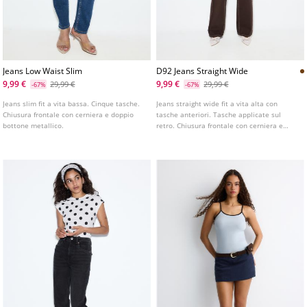
Jeans Low Waist Slim
D92 Jeans Straight Wide
9,99 €
9,99 €
29,99 €
29,99 €
-67%
-67%
Jeans slim fit a vita bassa. Cinque tasche.
Jeans straight wide fit a vita alta con
Chiusura frontale con cerniera e doppio
tasche anteriori. Tasche applicate sul
bottone metallico.
retro. Chiusura frontale con cerniera e
bottone metallico. Disponibile in vari
colori. Vita con passanti. Gamba dritta e
ampia.