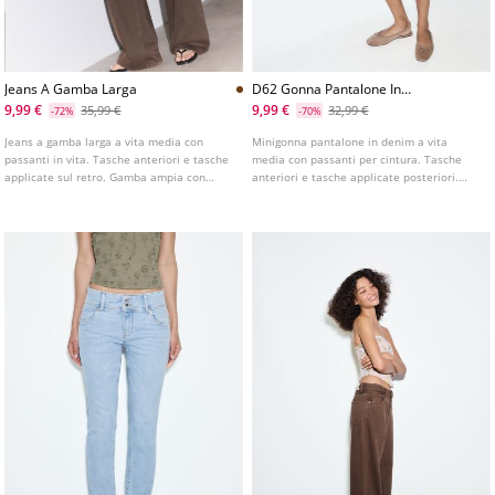
Jeans A Gamba Larga
D62 Gonna Pantalone In
Denim Con Borchie
9,99 €
9,99 €
35,99 €
32,99 €
-72%
-70%
Jeans a gamba larga a vita media con
Minigonna pantalone in denim a vita
passanti in vita. Tasche anteriori e tasche
media con passanti per cintura. Tasche
applicate sul retro. Gamba ampia con
anteriori e tasche applicate posteriori.
taglio dritto. Chiusura frontale con
Dettaglio di applicazione di borchie
cerniera e bottone metallico. Disponibile
metalliche. Chiusura frontale con cerniera
in vari colori.
e bottone metallico.