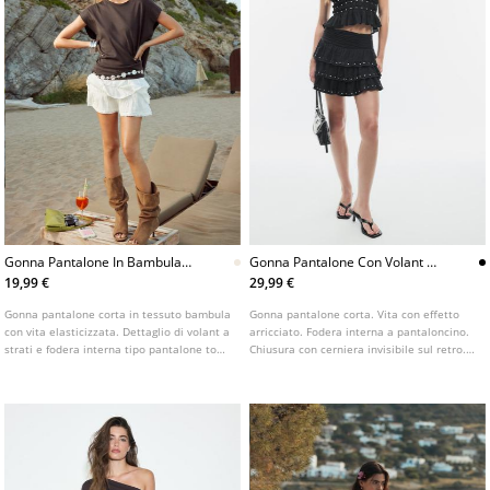
Gonna Pantalone In Bambula
Gonna Pantalone Con Volant E
Con Volant L01261250
Borchie
19,99 €
29,99 €
Gonna pantalone corta in tessuto bambula
Gonna pantalone corta. Vita con effetto
con vita elasticizzata. Dettaglio di volant a
arricciato. Fodera interna a pantaloncino.
strati e fodera interna tipo pantalone tono
Chiusura con cerniera invisibile sul retro.
su tono. Disponibile in vari colori.
Dettaglio con applicazione di borchie.