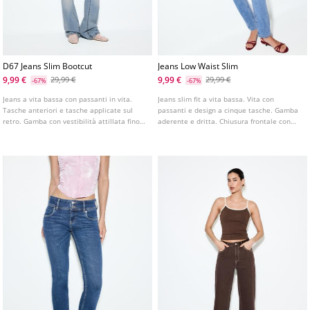
D67 Jeans Slim Bootcut
Jeans Low Waist Slim
9,99 €
9,99 €
29,99 €
29,99 €
-67%
-67%
Jeans a vita bassa con passanti in vita.
Jeans slim fit a vita bassa. Vita con
Tasche anteriori e tasche applicate sul
passanti e design a cinque tasche. Gamba
retro. Gamba con vestibilità attillata fino
aderente e dritta. Chiusura frontale con
al ginocchio e fondo leggermente svasato.
cerniera e bottone. Disponibile in vari
Disponibile in vari colori.
colori.