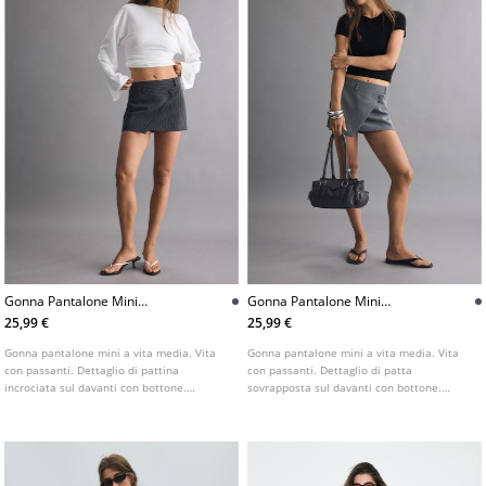
Gonna Pantalone Mini
Gonna Pantalone Mini
Incrociata
Incrociata
25,99 €
25,99 €
Gonna pantalone mini a vita media. Vita
Gonna pantalone mini a vita media. Vita
con passanti. Dettaglio di pattina
con passanti. Dettaglio di patta
incrociata sul davanti con bottone.
sovrapposta sul davanti con bottone.
Chiusura laterale con cerniera nascosta.
Chiusura laterale con cerniera nascosta.
Disponibile in vari colori.
Disponibile in vari colori.