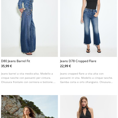
D80 Jeans Barrel Fit
Jeans D78 Cropped Flare
35,99 €
22,99 €
Jeans barrel a vita medio-alta. Modello a
Jeans cropped flare a vita alta con
cinque tasche con passanti per cintura.
passanti in vita. Modello a cinque tasche.
Chiusura frontale con cerniera e bottone.
Gamba corta e orlo sfrangiato. Chiusura
Disponibile in diverse colorazioni.
frontale con cerniera e bottone metallico.
Disponibile in vari colori.