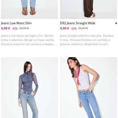
Jeans Low Waist Slim
D92 Jeans Straight Wide
9,99 €
9,99 €
29,99 €
29,99 €
-67%
-67%
Jeans a vita bassa dal taglio slim. Gamba
Jeans straight wide fit a vita alta. Passanti
dritta e aderente. Design a cinque tasche.
in vita. Chiusura frontale con cerniera e
Chiusura anteriore con cerniera e doppio
bottone metallico. Disponibile in vari
bottone metallico. Disponibile in vari
colori. Modello a cinque tasche. Gamba
colori.
dritta e ampia.