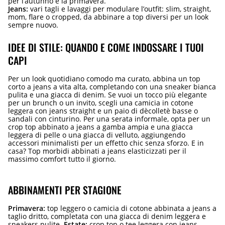
per l’autunno e la primavera.
Jeans:
vari tagli e lavaggi per modulare l’outfit: slim, straight,
mom, flare o cropped, da abbinare a top diversi per un look
sempre nuovo.
IDEE DI STILE: QUANDO E COME INDOSSARE I TUOI
CAPI
Per un look quotidiano comodo ma curato, abbina un top
corto a jeans a vita alta, completando con una sneaker bianca
pulita e una giacca di denim. Se vuoi un tocco più elegante
per un brunch o un invito, scegli una camicia in cotone
leggera con jeans straight e un paio di dècolletè basse o
sandali con cinturino. Per una serata informale, opta per un
crop top abbinato a jeans a gamba ampia e una giacca
leggera di pelle o una giacca di velluto, aggiungendo
accessori minimalisti per un effetto chic senza sforzo. E in
casa? Top morbidi abbinati a jeans elasticizzati per il
massimo comfort tutto il giorno.
ABBINAMENTI PER STAGIONE
Primavera:
top leggero o camicia di cotone abbinata a jeans a
taglio dritto, completata con una giacca di denim leggera e
sneakers pulite.
Estate:
crop top o tee leggera con jeans