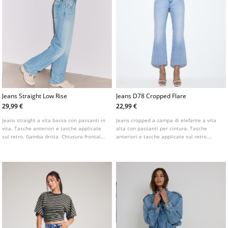
Jeans Straight Low Rise
Jeans D78 Cropped Flare
29,99 €
22,99 €
Jeans straight a vita bassa con passanti in
Jeans cropped a zampa di elefante a vita
vita. Tasche anteriori e tasche applicate
alta con passanti per cintura. Tasche
sul retro. Gamba dritta. Chiusura frontale
anteriori e tasche applicate sul retro.
con cerniera e bottone metallico.
Gamba corta e orlo sfrangiato. Chiusura
frontale con cerniera e bottone metallico.
Disponibile in vari colori.