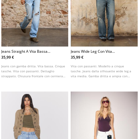
Jeans Straight A Vita Bassa
Jeans Wide Leg Con Vita
Con Strappi
Incrociata
35,99 €
35,99 €
Jeans con gamba dritta. Vita bassa. Cinque
Vita con passanti. Modello a cinque
tasche. Vita con passanti. Dettaglio
tasche. Jeans dalla silhouette wide leg a
strappato. Chiusura frontale con cerniera
vita media. Gamba dritta e ampia con
e bottone metallico.
strappi. Chiusura frontale con cerniera e
bottone. Vita con dettaglio incrociato.