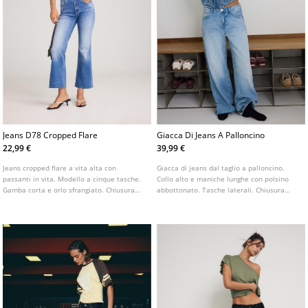
Jeans D78 Cropped Flare
Giacca Di Jeans A Palloncino
22,99 €
39,99 €
Jeans cropped flare a vita alta con
Giacca di jeans dal taglio a palloncino.
passanti in vita. Modello a cinque tasche.
Collo alto e maniche lunghe con polsino
Gamba corta e orlo sfrangiato. Chiusura
abbottonato. Tasche laterali. Chiusura
frontale con cerniera e bottone metallico.
frontale con cerniera nascosta da patta.
Disponibile in vari colori.
Dettaglio di spalline. Disponibile in diversi
colori.