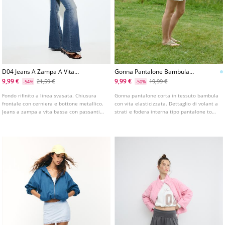
D04 Jeans A Zampa A Vita
Gonna Pantalone Bambula
Bassa
Con Volant
9,99 €
9,99 €
21,59 €
19,99 €
-54%
-50%
Fondo rifinito a linea svasata. Chiusura
Gonna pantalone corta in tessuto bambula
frontale con cerniera e bottone metallico.
con vita elasticizzata. Dettaglio di volant a
Jeans a zampa a vita bassa con passanti
strati e fodera interna tipo pantalone tono
per cintura. Dettaglio di tasche applicate
su tono. Disponibile in vari colori.
con patta e bottone sul davanti e sul
retro. Disponibile in vari colori.