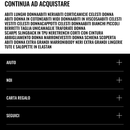
CONTINUA AD ACQUISTARE
ABITI LUNGHI DONNA
ABITI NERI
ABITI CORTI
CAMICIE CELESTI DONNA
ABITI DONNA IN COTONE
ABITI MIDI DONNA
ABITI IN VISCOSA
ABITI CELESTI
VESTITI CELESTI DONNA
CAPPOTTI CELESTI DONNA
ABITI BIANCHI PICCOLI
BERRETTI TAGLIA UNICA
MAGLIE TRAFORATE DONNA
SCARPE SLINGBACK IN TPU NERE
TRENCH CORTI CON CINTURA
ABBIGLIAMENTO DONNA MARRONE
VESTITI DONNA SCHIENA SCOPERTA
ABITI DONNA EXTRA GRANDI MARRONI
BODY NERI EXTRA GRANDI LINGERIE
TUTE E SALOPETTE IN ELASTAN
AIUTO
Assistenza e contatto
NOI
Rintraccia il tuo ordine
Trova un negozio
Restituzione come ospite
CARTA REGALO
Società
Ricerca dei punti di consegna
Consulta Saldo
Lavora presso Stradivarius
Stradivarius ID
SEGUICI
Acquisto Carta Regalo
Company Profile
Preferenze per i cookie
Prevenzione frodi
Guida all’imballaggio