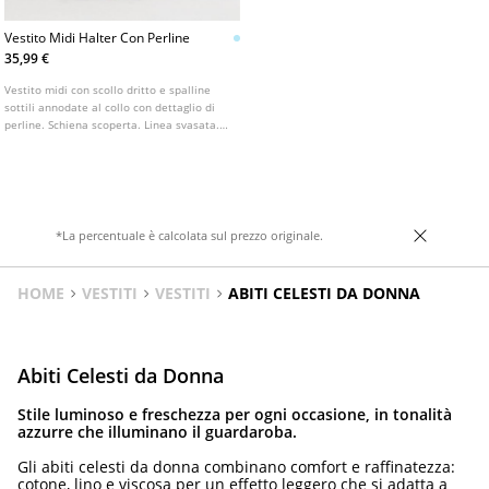
Vestito Midi Halter Con Perline
35,99 €
Vestito midi con scollo dritto e spalline
sottili annodate al collo con dettaglio di
perline. Schiena scoperta. Linea svasata.
Dettaglio di arricciature in vita. Orlo
svasato. Fodera interna.
*La percentuale è calcolata sul prezzo originale.
HOME
VESTITI
VESTITI
ABITI CELESTI DA DONNA
Abiti Celesti da Donna
Stile luminoso e freschezza per ogni occasione, in tonalità
azzurre che illuminano il guardaroba.
Gli abiti celesti da donna combinano comfort e raffinatezza:
cotone, lino e viscosa per un effetto leggero che si adatta a