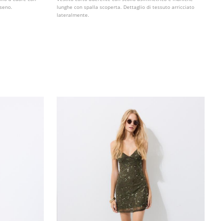
 seno.
lunghe con spalla scoperta. Dettaglio di tessuto arricciato
lateralmente.