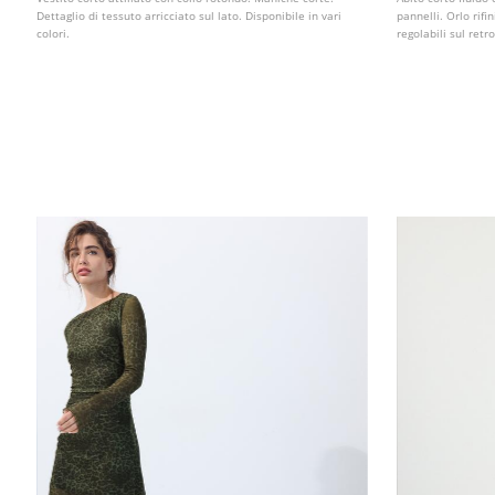
Dettaglio di tessuto arricciato sul lato. Disponibile in vari
pannelli. Orlo rifi
colori.
regolabili sul retr