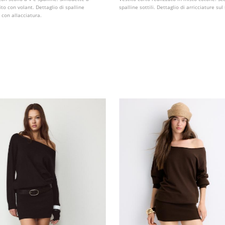
nito con volant. Dettaglio di spalline
spalline sottili. Dettaglio di arricciature sul
o con allacciatura.