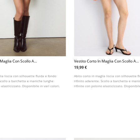
 Maglia Con Scollo A
Vestito Corto In Maglia Con Scollo A
Barchetta
19,99 €
ia liscia con silhouette fluida e fondo
Abito corto in maglia liscia con silhouette f
 Scollo a barchetta e maniche lunghe
rifinito aderente. Scollo a barchetta e man
o elasticizzato. Disponibile in vari colori.
rifinite con polsino elasticizzato. Disponibile