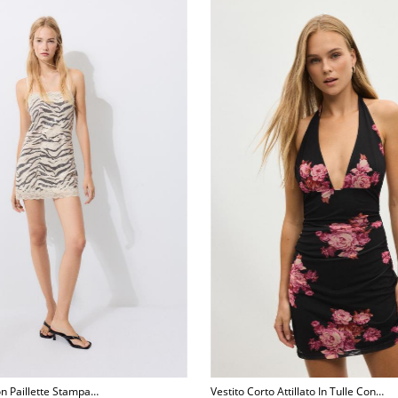
on Paillette Stampa
Vestito Corto Attillato In Tulle Con