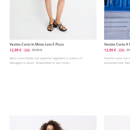
Vestito Corto In Misto Lino E Pizzo
Vestito Corto A
12,99 €
12,99 €
29,99 €
29
-57%
-57%
Abito corto fluido con spalline regolabili e scollo a V.
Vestito corto con 
Dettaglio in pizzo. Disponibile in vari colori.
asimmetriche. Detta