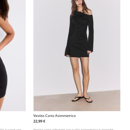
Vestito Corto Asimmetrico
22,99 €
ollo a cuore con
Vestito corto aderente con scollo asimmetrico e maniche