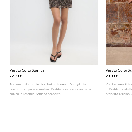
Vestito Corto Stampa
Vestito Corto S
22,99 €
29,99 €
Tessuto arricciato in vita. Fodera interna. Dettaglio in
Vestito corto fluid
tessuto stampato animalier. Vestito corto senza maniche
v. Vestibilità atti
con collo rotondo. Schiena scoperta.
scoperta regolabile