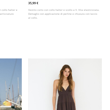
35,99 €
n collo halter e
Vestito corto con collo halter e scollo a V. Vita elasticizzata.
 arricciature
Dettaglio con applicazione di perline e chiusura con laccio
al collo.