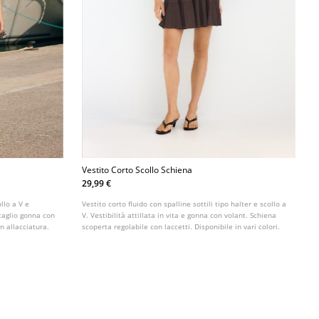
Vestito Corto Scollo Schiena
29,99 €
llo a V e
Vestito corto fluido con spalline sottili tipo halter e scollo a
ttaglio gonna con
V. Vestibilità attillata in vita e gonna con volant. Schiena
n allacciatura.
scoperta regolabile con laccetti. Disponibile in vari colori.