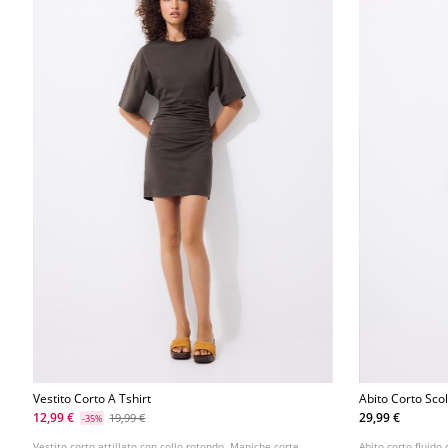
Vestito Corto A Tshirt
Abito Corto Scol
12,99 €
29,99 €
19,99 €
-35%
Vestito corto attillato con collo rotondo. Maniche corte.
Abito corto fluido 