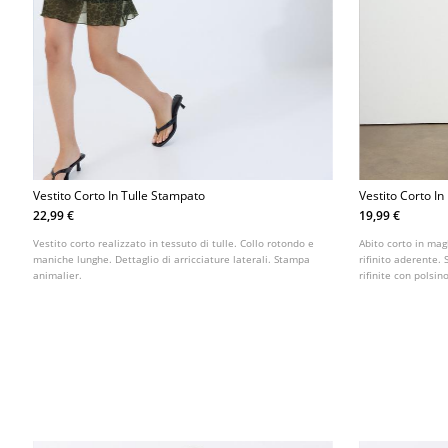
Vestito Corto In Tulle Stampato
Vestito Corto In
Barchetta
22,99 €
19,99 €
Vestito corto realizzato in tessuto di tulle. Collo rotondo e
Abito corto in magl
maniche lunghe. Dettaglio di arricciature laterali. Stampa
rifinito aderente.
animalier.
rifinite con polsin