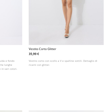
Vestito Corto Glitter
35,99 €
luida e fondo
Vestito corto con scollo a V e spalline sottili. Dettaglio di
iche lunghe
ricami con glitter.
 in vari colori.