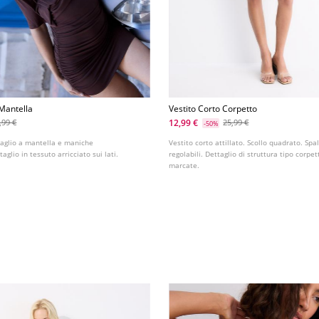
 Mantella
Vestito Corto Corpetto
12,99 €
,99 €
25,99 €
-50%
taglio a mantella e maniche
Vestito corto attillato. Scollo quadrato. Spa
glio in tessuto arricciato sui lati.
regolabili. Dettaglio di struttura tipo corpe
marcate.