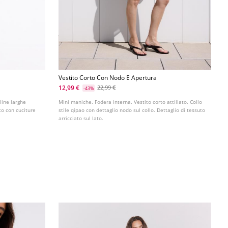
Vestito Corto Con Nodo E Apertura
12,99 €
22,99 €
-43%
lline larghe
Mini maniche. Fodera interna. Vestito corto attillato. Collo
tto con cuciture
stile qipao con dettaglio nodo sul collo. Dettaglio di tessuto
arricciato sul lato.