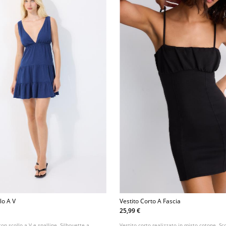
lo A V
Vestito Corto A Fascia
25,99 €
con scollo a V e spalline. Silhouette a
Vestito corto realizzato in misto cotone. Sc