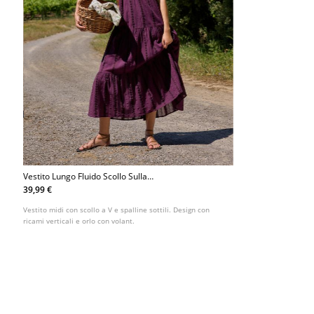
Vestito Lungo Fluido Scollo Sulla
Schiena
39,99 €
Vestito midi con scollo a V e spalline sottili. Design con
ricami verticali e orlo con volant.