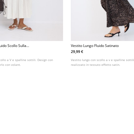
uido Scollo Sulla
Vestito Lungo Fluido Satinato
29,99 €
ollo a V e spalline sottili. Design con
Vestito lungo con scollo a v e spalline sottili
orlo con volant.
realizzato in tessuto effetto satin.