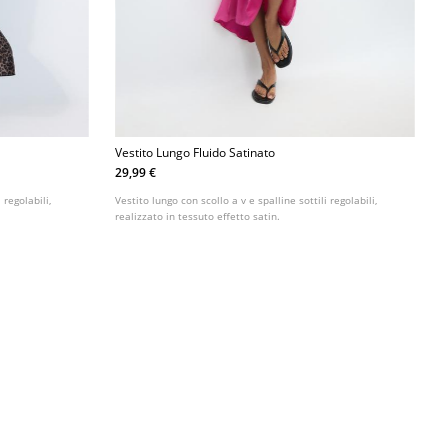
Vestito Lungo Fluido Satinato
29,99 €
 regolabili,
Vestito lungo con scollo a v e spalline sottili regolabili,
realizzato in tessuto effetto satin.