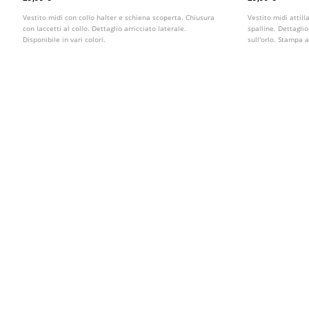
Vestito midi con collo halter e schiena scoperta. Chiusura
Vestito midi attill
con laccetti al collo. Dettaglio arricciato laterale.
spalline. Dettagli
Disponibile in vari colori.
sull'orlo. Stampa a