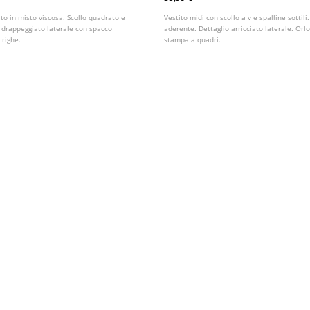
ato in misto viscosa. Scollo quadrato e
Vestito midi con scollo a v e spalline sottil
o drappeggiato laterale con spacco
aderente. Dettaglio arricciato laterale. Or
 righe.
stampa a quadri.