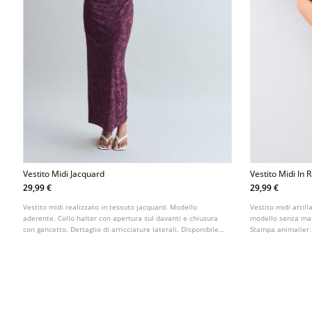
Vestito Midi Jacquard
Vestito Midi In
29,99 €
29,99 €
Vestito midi realizzato in tessuto jacquard. Modello
Vestito midi attill
aderente. Collo halter con apertura sul davanti e chiusura
modello senza mani
con gancetto. Dettaglio di arricciature laterali. Disponibile
Stampa animalier.
in diversi colori.