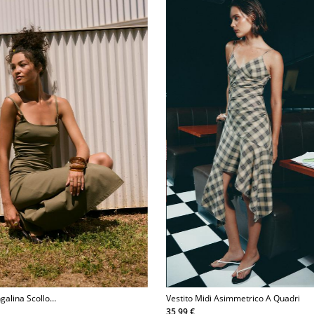
galina Scollo
Vestito Midi Asimmetrico A Quadri
35,99 €