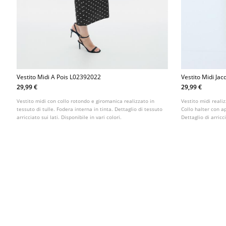
Vestito Midi A Pois L02392022
Vestito Midi Ja
29,99 €
29,99 €
Vestito midi con collo rotondo e giromanica realizzato in
Vestito midi reali
tessuto di tulle. Fodera interna in tinta. Dettaglio di tessuto
Collo halter con a
arricciato sui lati. Disponibile in vari colori.
Dettaglio di arricc
colori.