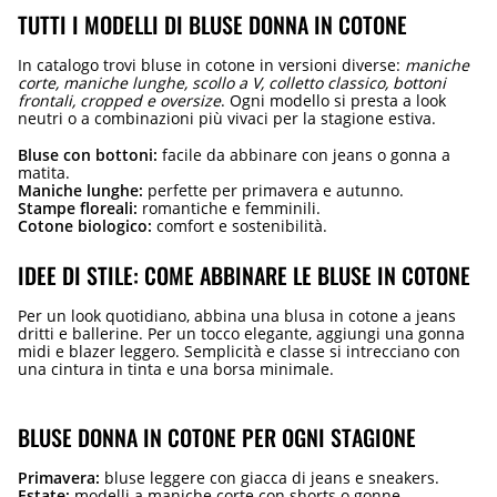
TUTTI I MODELLI DI BLUSE DONNA IN COTONE
In catalogo trovi bluse in cotone in versioni diverse:
maniche
corte, maniche lunghe, scollo a V, colletto classico, bottoni
frontali, cropped e oversize
. Ogni modello si presta a look
neutri o a combinazioni più vivaci per la stagione estiva.
Bluse con bottoni:
facile da abbinare con jeans o gonna a
matita.
Maniche lunghe:
perfette per primavera e autunno.
Stampe floreali:
romantiche e femminili.
Cotone biologico:
comfort e sostenibilità.
IDEE DI STILE: COME ABBINARE LE BLUSE IN COTONE
Per un look quotidiano, abbina una blusa in cotone a jeans
dritti e ballerine. Per un tocco elegante, aggiungi una gonna
midi e blazer leggero. Semplicità e classe si intrecciano con
una cintura in tinta e una borsa minimale.
BLUSE DONNA IN COTONE PER OGNI STAGIONE
Primavera:
bluse leggere con giacca di jeans e sneakers.
Estate:
modelli a maniche corte con shorts o gonne.