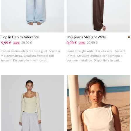
Top In Denim Aderente
D92 Jeans Straight Wide
9,99 €
9,99 €
29,99 €
29,99 €
-67%
-67%
Top in denim aderente stile gilet. Scollo a
Jeans straight wide fit a vita alta. Passanti
V e giromanica. Chiusura frontale con
in vita. Chiusura frontale con cerniera e
bottoni. Disponibile in vari colori.
bottone metallico. Disponibile in vari
colori. Modello a cinque tasche. Gamba
dritta e ampia.