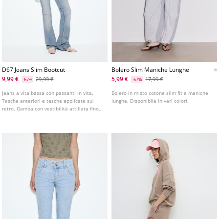
D67 Jeans Slim Bootcut
Bolero Slim Maniche Lunghe
9,99 €
5,99 €
29,99 €
17,99 €
-67%
-67%
Jeans a vita bassa con passanti in vita.
Bolero in misto cotone slim fit a maniche
Tasche anteriori e tasche applicate sul
lunghe. Disponibile in vari colori.
retro. Gamba con vestibilità attillata fino
al ginocchio e fondo leggermente svasato.
Disponibile in vari colori.