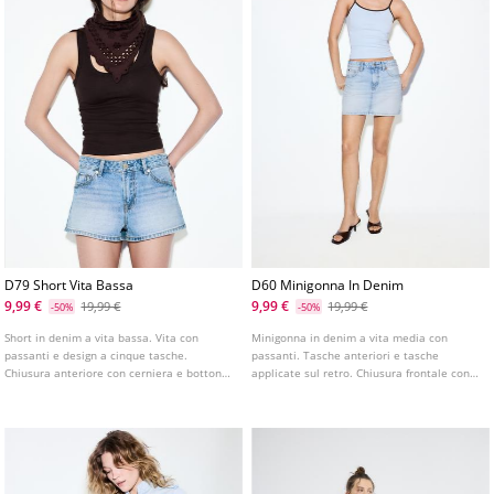
D79 Short Vita Bassa
D60 Minigonna In Denim
9,99 €
9,99 €
19,99 €
19,99 €
-50%
-50%
Short in denim a vita bassa. Vita con
Minigonna in denim a vita media con
passanti e design a cinque tasche.
passanti. Tasche anteriori e tasche
Chiusura anteriore con cerniera e bottone
applicate sul retro. Chiusura frontale con
metallico. Disponibile in diversi colori.
cerniera e bottone metallico. Disponibile
in vari colori.