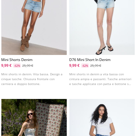
Mini Shorts Denim
D76 Mini Short In Denim
9,99 €
9,99 €
25,99 €
25,99 €
-62%
-62%
Mini shorts in denim. Vita bassa. Design a
Mini shorts in denim a vita bassa con
cinque tasche. Chiusura frontale con
cintura ampia e passanti. Tasche anteriori
cerniera e doppio bottone.
e tasche applicate con patta e bottone sul
retro. Chiusura frontale con cerniera e
bottoni metallici.