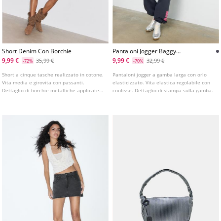
Short Denim Con Borchie
Pantaloni Jogger Baggy
Posizionali
9,99 €
9,99 €
35,99 €
32,99 €
-72%
-70%
Short a cinque tasche realizzato in cotone.
Pantaloni jogger a gamba larga con orlo
Vita media e girovita con passanti.
elasticizzato. Vita elastica regolabile con
Dettaglio di borchie metalliche applicate
coulisse. Dettaglio di stampa sulla gamba.
su tutto il capo e orlo sfilacciato.