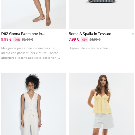
D62 Gonna Pantalone In
Borsa A Spalla In Tessuto
Denim Con Borchie
9,99 €
7,99 €
32,99 €
25,99 €
-70%
-69%
Minigonna pantalone in denim a vita
Disponibile in diversi colori.
media con passanti per cintura. Tasche
anteriori e tasche applicate posteriori.
Dettaglio di applicazione di borchie
metalliche. Chiusura frontale con cerniera
e bottone metallico.