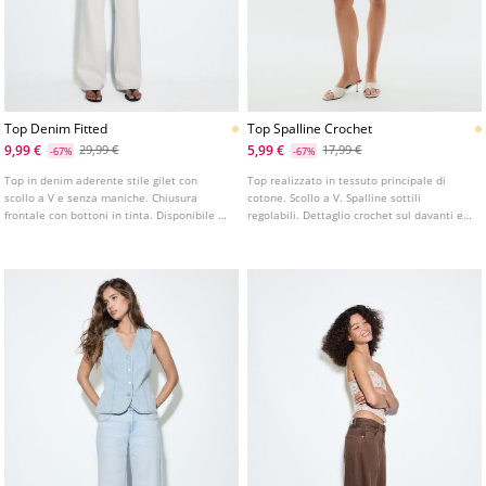
Top Denim Fitted
Top Spalline Crochet
9,99 €
5,99 €
29,99 €
17,99 €
-67%
-67%
Top in denim aderente stile gilet con
Top realizzato in tessuto principale di
scollo a V e senza maniche. Chiusura
cotone. Scollo a V. Spalline sottili
frontale con bottoni in tinta. Disponibile in
regolabili. Dettaglio crochet sul davanti ed
vari colori.
elastico a nido d'ape sulla schiena.
Disponibile in vari colori.