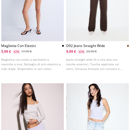
Maglietta Con Elastici
D92 Jeans Straight Wide
5,99 €
9,99 €
17,99 €
29,99 €
-67%
-67%
Maglietta con scollo a barchetta e
Jeans straight wide fit a vita alta con
maniche a sisa. Dettaglio di orlo elastico a
tasche anteriori. Tasche applicate sul
nido d'ape. Disponibile in vari colori.
retro. Chiusura frontale con cerniera e
bottone metallico. Disponibile in vari
colori. Vita con passanti. Gamba dritta e
ampia.