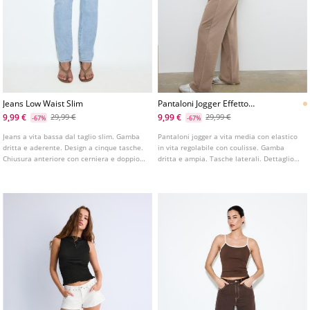
Jeans Low Waist Slim
Pantaloni Jogger Effetto
Lavaggio Posizionale
9,99 €
9,99 €
29,99 €
29,99 €
-67%
-67%
Jeans a vita bassa dal taglio slim. Gamba
Pantaloni jogger a vita media con elastico
dritta e aderente. Design a cinque tasche.
in vita regolabile con coulisse. Gamba
Chiusura anteriore con cerniera e doppio
dritta e ampia. Tasche laterali. Dettaglio
bottone metallico. Disponibile in vari
stampa sul davanti.
colori.