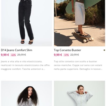
D14 Jeans Comfort Slim
Top Corsetto Bustier
9,99 €
9,99 €
25,99 €
22,99 €
-62%
-57%
Jeans a vita alta e vita elasticizzata,
Top stile corsetto con scollo a bustier
realizzati in tessuto elasticizzato che offre
senza maniche. Coppe sul seno con volant
maggiore comfort. Tasche anteriori e
nella parte superiore. Dettaglio in tessuto
tasche applicate sulla schiena. Gamba
ricamato in tono. Disponibile in vari colori.
aderente con lunghezza alla caviglia.
Disponibile in vari colori.