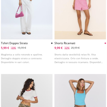
Tshirt Doppio Strato
Shorts Ricamati
5,99 €
9,99 €
15,99 €
25,99 €
-63%
-62%
Maglietta a collo rotondo e spalline.
Shorts dalla vestibilità relax fit. Vita
Dettaglio doppio strato a contrasto.
elasticizzata. Orlo con finitura a onde.
Disponibile in vari colori.
Dettaglio in tessuto ricamato. Disponibile
in vari colori.