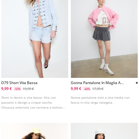
D79 Short Vita Bassa
Gonna Pantalone In Maglia A
Vita Larga
9,99 €
9,99 €
19,99 €
17,99 €
-50%
-44%
Short in denim a vita bassa. Vita con
Gonna pantalone mini a vita media con
passanti e design a cinque tasche.
fascia in vita larga ripiegata.
Chiusura anteriore con cerniera e bottone
metallico. Disponibile in diversi colori.