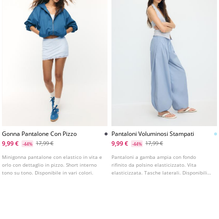
Gonna Pantalone Con Pizzo
Pantaloni Voluminosi Stampati
9,99 €
9,99 €
17,99 €
17,99 €
-44%
-44%
Minigonna pantalone con elastico in vita e
Pantaloni a gamba ampia con fondo
orlo con dettaglio in pizzo. Short interno
rifinito da polsino elasticizzato. Vita
tono su tono. Disponibile in vari colori.
elasticizzata. Tasche laterali. Disponibili
in diversi colori.