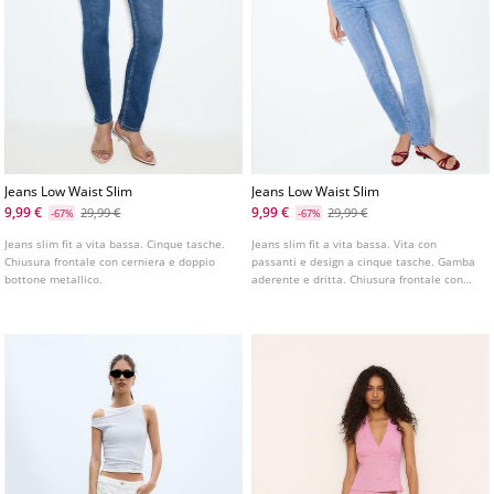
Jeans Low Waist Slim
Jeans Low Waist Slim
9,99 €
9,99 €
29,99 €
29,99 €
-67%
-67%
Jeans slim fit a vita bassa. Cinque tasche.
Jeans slim fit a vita bassa. Vita con
Chiusura frontale con cerniera e doppio
passanti e design a cinque tasche. Gamba
bottone metallico.
aderente e dritta. Chiusura frontale con
cerniera e bottone. Disponibile in vari
colori.