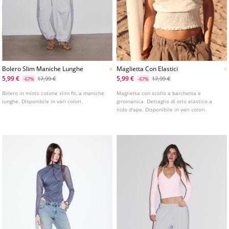
Bolero Slim Maniche Lunghe
Maglietta Con Elastici
5,99 €
5,99 €
17,99 €
17,99 €
-67%
-67%
Bolero in misto cotone slim fit, a maniche
Maglietta con scollo a barchetta e
lunghe. Disponibile in vari colori.
giromanica. Dettaglio di orlo elastico a
nido d'ape. Disponibile in vari colori.