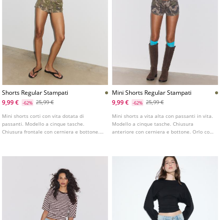
Shorts Regular Stampati
Mini Shorts Regular Stampati
9,99 €
9,99 €
25,99 €
25,99 €
-62%
-62%
Mini shorts corti con vita dotata di
Mini shorts a vita alta con passanti in vita.
passanti. Modello a cinque tasche.
Modello a cinque tasche. Chiusura
Chiusura frontale con cerniera e bottone.
anteriore con cerniera e bottone. Orlo con
Dettaglio con orlo risvoltato e tessuto
risvolto e tessuto stampato.
stampato.