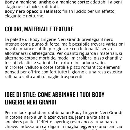
Body a maniche lunghe o a maniche corte:
adattabili a ogni
stagione e a look stratificati.
Body nero opaco o satinato:
finish lucido per un effetto
elegante e notturno.
COLORI, MATERIALI E TEXTURE
La palette di Body Lingerie Neri Grandi privilegia il nero
intenso come punto di forza, ma è possibile trovare variazioni
naval e nuance subtle per giocare con le tonalità senza
allontanarsi dall’eleganza. Per quanto riguarda i materiali, si
alternano cotone morbido, modal, microfibra, pizzo chantilly,
tessuti elastici e satinati. Le texture includono satin,
microrete, velluto a coste sottili e pizzo romantico: elementi
pensati per offrire comfort tutto il giorno e una resa estetica
raffinata sotto abiti o maglie trasparenti.
IDEE DI STILE: COME ABBINARE I TUOI BODY
LINGERIE NERI GRANDI
Per un look quotidiano, abbina un Body Lingerie Neri Grandi
in cotone nero a un blazer oversize, jeans a vita alta e
sneakers pulite. L’effetto layering resta ancora una parola
chiave: indossa un cardigan in maglia leggera o una camicia