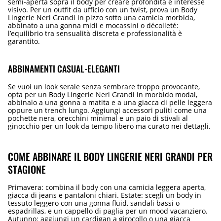
semi-aperta sopra il body per creare profondità e interesse
visivo. Per un outfit da ufficio con un twist, prova un Body
Lingerie Neri Grandi in pizzo sotto una camicia morbida,
abbinato a una gonna midi e mocassini o décolleté:
l’equilibrio tra sensualità discreta e professionalità è
garantito.
ABBINAMENTI CASUAL-ELEGANTI
Se vuoi un look serale senza sembrare troppo provocante,
opta per un Body Lingerie Neri Grandi in morbido modal,
abbinalo a una gonna a matita e a una giacca di pelle leggera
oppure un trench lungo. Aggiungi accessori puliti come una
pochette nera, orecchini minimal e un paio di stivali al
ginocchio per un look da tempo libero ma curato nei dettagli.
COME ABBINARE IL BODY LINGERIE NERI GRANDI PER
STAGIONE
Primavera: combina il body con una camicia leggera aperta,
giacca di jeans e pantaloni chiari. Estate: scegli un body in
tessuto leggero con una gonna fluid, sandali bassi o
espadrillas, e un cappello di paglia per un mood vacanziero.
Autunno: aggiungi un cardigan a girocollo o una giacca