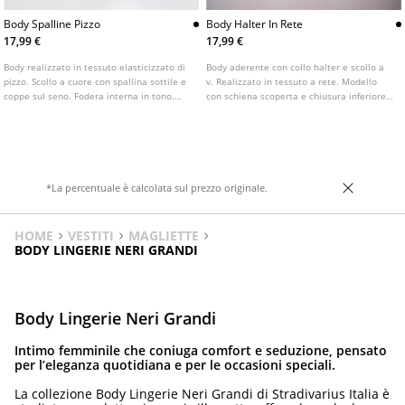
Body Spalline Pizzo
Body Halter In Rete
17,99 €
17,99 €
Body realizzato in tessuto elasticizzato di
Body aderente con collo halter e scollo a
pizzo. Scollo a cuore con spallina sottile e
v. Realizzato in tessuto a rete. Modello
coppe sul seno. Fodera interna in tono.
con schiena scoperta e chiusura inferiore
Chiusura sulla parte inferiore con bottoni
con bottoni a pressione. Disponibile in
automatici. Disponibile in diversi colori.
diversi colori.
*La percentuale è calcolata sul prezzo originale.
HOME
VESTITI
MAGLIETTE
BODY LINGERIE NERI GRANDI
Body Lingerie Neri Grandi
Intimo femminile che coniuga comfort e seduzione, pensato
per l’eleganza quotidiana e per le occasioni speciali.
La collezione Body Lingerie Neri Grandi di Stradivarius Italia è