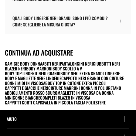
QUALI BODY LINGERIE NERI GRANDI SONO I PIÙ COMODI?
COME SCEGLIERE LA MISURA GIUSTA?
CONTINUA AD ACQUISTARE
CAMICIE BODY DONNA
ABITI NERI
PANTALONCINI NERI
GIUBBOTTI NERI
BLAZER NERI
BODY MARRONI
BODY SCOLLO A V
BODY TOP LINGERIE NERI GRANDI
BODY NERI EXTRA GRANDI LINGERIE
BODY E MAGLIETTE NERE LINGERIE
CAPPOTTI NERI GRANDI CON CINTURE
GONNE MIDI IN VISCOSA
BODY TOP IN COTONE EXTRA PICCOLI
CAPPOTTI E GIACCHE NERI
CINTURE MARRONI DONNA IN POLIURETANO
ABBIGLIAMENTO ROSSO SCURO
MAGLIETTE IN VISCOSA DA DONNA
MINIGONNE BIANCHE
COMPLETI BLAZER IN VISCOSA
CAPPOTTI CORTI CAPISPALLA IN PICCOLA TAGLIA POLIESTERE
AIUTO
Assistenza e contatto