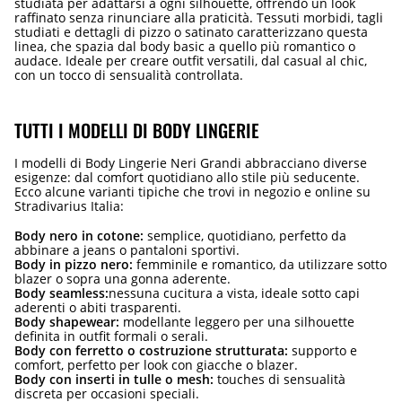
studiata per adattarsi a ogni silhouette, offrendo un look
raffinato senza rinunciare alla praticità. Tessuti morbidi, tagli
studiati e dettagli di pizzo o satinato caratterizzano questa
linea, che spazia dal body basic a quello più romantico o
audace. Ideale per creare outfit versatili, dal casual al chic,
con un tocco di sensualità controllata.
TUTTI I MODELLI DI BODY LINGERIE
I modelli di Body Lingerie Neri Grandi abbracciano diverse
esigenze: dal comfort quotidiano allo stile più seducente.
Ecco alcune varianti tipiche che trovi in negozio e online su
Stradivarius Italia:
Body nero in cotone:
semplice, quotidiano, perfetto da
abbinare a jeans o pantaloni sportivi.
Body in pizzo nero:
femminile e romantico, da utilizzare sotto
blazer o sopra una gonna aderente.
Body seamless:
nessuna cucitura a vista, ideale sotto capi
aderenti o abiti trasparenti.
Body shapewear:
modellante leggero per una silhouette
definita in outfit formali o serali.
Body con ferretto o costruzione strutturata:
supporto e
comfort, perfetto per look con giacche o blazer.
Body con inserti in tulle o mesh:
touches di sensualità
discreta per occasioni speciali.