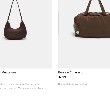
 A Mezzaluna
Borsa A Contrasto
32,99 €
 design a mezzaluna. Finitura effetto
Disponibile in vari colori.
a con cerniera. Manico a spalla. Fodera