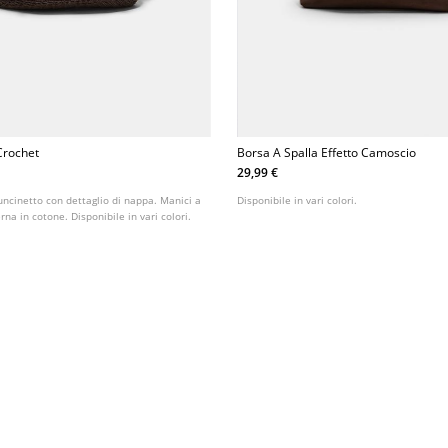
Crochet
Borsa A Spalla Effetto Camoscio
29,99 €
uncinetto con dettaglio di nappa. Manici a
Disponibile in vari colori.
rna in cotone. Disponibile in vari colori.