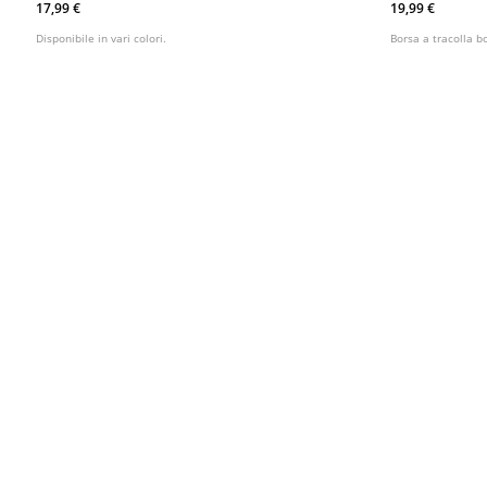
17,99 €
19,99 €
Disponibile in vari colori.
Borsa a tracolla b