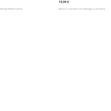
Cerniera
19,99 €
owling effetto pelle
Borsa a tracolla con dettagli a cerniera