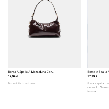
Borsa A Spalla A Mezzaluna Con
Borsa A Spalla
Borchie
19,99 €
17,99 €
Disponibile in vari colori
Borsa a spalla con
camoscio. Chiusur
interna.