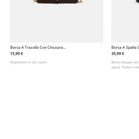
Borsa A Tracolla Con Chiusura
Borsa A Spalla 
Rotonda
15,99 €
35,99 €
Disponibile in vari colori.
Borsa shopper all'
spalla. Fodera inte