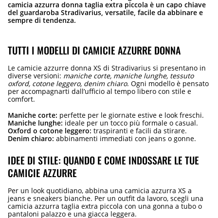
camicia azzurra donna taglia extra piccola è un capo chiave
del guardaroba Stradivarius, versatile, facile da abbinare e
sempre di tendenza.
TUTTI I MODELLI DI CAMICIE AZZURRE DONNA
Le camicie azzurre donna XS di Stradivarius si presentano in
diverse versioni:
maniche corte, maniche lunghe, tessuto
oxford, cotone leggero, denim chiaro
. Ogni modello è pensato
per accompagnarti dall’ufficio al tempo libero con stile e
comfort.
Maniche corte:
perfette per le giornate estive e look freschi.
Maniche lunghe:
ideale per un tocco più formale o casual.
Oxford o cotone leggero:
traspiranti e facili da stirare.
Denim chiaro:
abbinamenti immediati con jeans o gonne.
IDEE DI STILE: QUANDO E COME INDOSSARE LE TUE
CAMICIE AZZURRE
Per un look quotidiano, abbina una camicia azzurra XS a
jeans e sneakers bianche. Per un outfit da lavoro, scegli una
camicia azzurra taglia extra piccola con una gonna a tubo o
pantaloni palazzo e una giacca leggera.