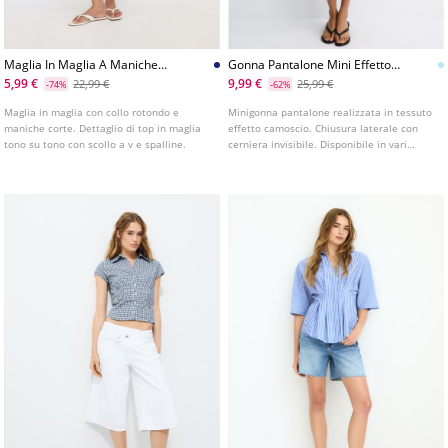
Maglia In Maglia A Maniche
Gonna Pantalone Mini Effetto
Corte Con Sovrapposizione
Camoscio
5,99 €
9,99 €
22,99 €
25,99 €
-74%
-62%
Maglia in maglia con collo rotondo e
Minigonna pantalone realizzata in tessuto
maniche corte. Dettaglio di top in maglia
effetto camoscio. Chiusura laterale con
tono su tono con scollo a v e spalline.
cerniera invisibile. Disponibile in vari
colori.