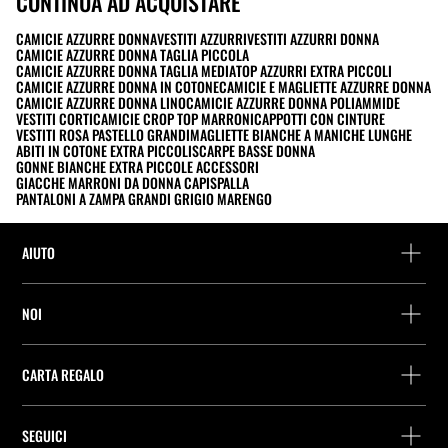
CONTINUA AD ACQUISTARE
CAMICIE AZZURRE DONNA
VESTITI AZZURRI
VESTITI AZZURRI DONNA
CAMICIE AZZURRE DONNA TAGLIA PICCOLA
CAMICIE AZZURRE DONNA TAGLIA MEDIA
TOP AZZURRI EXTRA PICCOLI
CAMICIE AZZURRE DONNA IN COTONE
CAMICIE E MAGLIETTE AZZURRE DONNA
CAMICIE AZZURRE DONNA LINO
CAMICIE AZZURRE DONNA POLIAMMIDE
VESTITI CORTI
CAMICIE CROP TOP MARRONI
CAPPOTTI CON CINTURE
VESTITI ROSA PASTELLO GRANDI
MAGLIETTE BIANCHE A MANICHE LUNGHE
ABITI IN COTONE EXTRA PICCOLI
SCARPE BASSE DONNA
GONNE BIANCHE EXTRA PICCOLE ACCESSORI
GIACCHE MARRONI DA DONNA CAPISPALLA
PANTALONI A ZAMPA GRANDI GRIGIO MARENGO
AIUTO
Assistenza e contatto
NOI
Rintraccia il tuo ordine
Trova un negozio
Restituzione come ospite
CARTA REGALO
Società
Ricerca dei punti di consegna
Consulta Saldo
Lavora presso Stradivarius
Stradivarius ID
SEGUICI
Acquisto Carta Regalo
Company Profile
Preferenze per i cookie