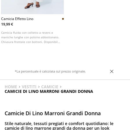
Camicia Effetto Lino
19,99 €
Camicia fluida con colletto a revers e
maniche lunghe con polsino abbottonato.
Chiusura frontale con bottoni. Disponibile
in vari colori.
*La percentuale è calcolata sul prezzo originale.
HOME
VESTITI
CAMICIE
CAMICIE DI LINO MARRONI GRANDI DONNA
Camicie Di Lino Marroni Grandi Donna
Stile naturale, tessuti pregiati e comfort quotidiano: le
camicie di lino marrone grandi da donna per un look