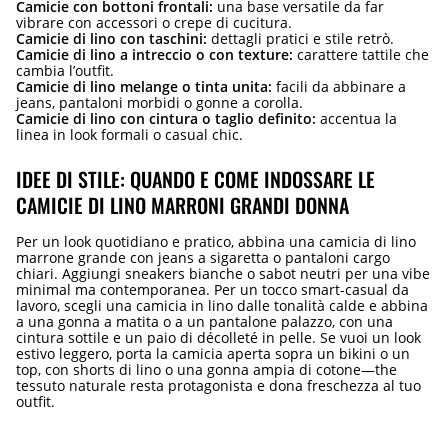
Camicie con bottoni frontali:
una base versatile da far
vibrare con accessori o crepe di cucitura.
Camicie di lino con taschini:
dettagli pratici e stile retrò.
Camicie di lino a intreccio o con texture:
carattere tattile che
cambia l’outfit.
Camicie di lino melange o tinta unita:
facili da abbinare a
jeans, pantaloni morbidi o gonne a corolla.
Camicie di lino con cintura o taglio definito:
accentua la
linea in look formali o casual chic.
IDEE DI STILE: QUANDO E COME INDOSSARE LE
CAMICIE DI LINO MARRONI GRANDI DONNA
Per un look quotidiano e pratico, abbina una camicia di lino
marrone grande con jeans a sigaretta o pantaloni cargo
chiari. Aggiungi sneakers bianche o sabot neutri per una vibe
minimal ma contemporanea. Per un tocco smart-casual da
lavoro, scegli una camicia in lino dalle tonalità calde e abbina
a una gonna a matita o a un pantalone palazzo, con una
cintura sottile e un paio di décolleté in pelle. Se vuoi un look
estivo leggero, porta la camicia aperta sopra un bikini o un
top, con shorts di lino o una gonna ampia di cotone—the
tessuto naturale resta protagonista e dona freschezza al tuo
outfit.