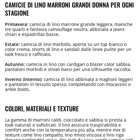
CAMICIE DI LINO MARRONI GRANDI DONNA PER OGNI
STAGIONE
Primavera:
camicia di lino marrone grande leggera, maniche
tre quarti e fantasia camouflage neutra, abbinata a jeans
chiari e espadrillas basse.
Estate:
camicia di lino morbido, aperta su un top bianco o
color crema, shorts di lino e sandali dalle linee pulite per un
look fresco e raffinato.
Autunno:
camicia in lino con cardigan o blazer color sabbia,
pantaloni morbidi e stivali bassi per una silhouette raccolta.
Inverno (interno):
camicia di lino abbinata a maglioni leggeri
e pantaloni in tessuto spesso, completando con mocassini o
ankle boots.
COLORI, MATERIALI E TEXTURE
La gamma di marroni caldi, cioccolato e sabbia si presta a
look naturali e sofisticati. Il lino assicura traspirabilità e
comfort anche con la temperatura più alta, mentre mix di
texture come lino compatto, lino misto viscosa o lino riga
donano profondità visiva. Per look da sera, scegli camicie con