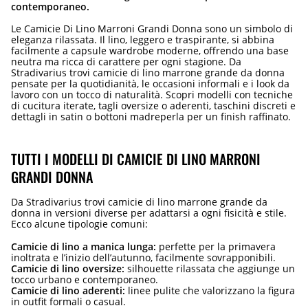
contemporaneo.
Le Camicie Di Lino Marroni Grandi Donna sono un simbolo di
eleganza rilassata. Il lino, leggero e traspirante, si abbina
facilmente a capsule wardrobe moderne, offrendo una base
neutra ma ricca di carattere per ogni stagione. Da
Stradivarius trovi camicie di lino marrone grande da donna
pensate per la quotidianità, le occasioni informali e i look da
lavoro con un tocco di naturalità. Scopri modelli con tecniche
di cucitura iterate, tagli oversize o aderenti, taschini discreti e
dettagli in satin o bottoni madreperla per un finish raffinato.
TUTTI I MODELLI DI CAMICIE DI LINO MARRONI
GRANDI DONNA
Da Stradivarius trovi camicie di lino marrone grande da
donna in versioni diverse per adattarsi a ogni fisicità e stile.
Ecco alcune tipologie comuni:
Camicie di lino a manica lunga:
perfette per la primavera
inoltrata e l’inizio dell’autunno, facilmente sovrapponibili.
Camicie di lino oversize:
silhouette rilassata che aggiunge un
tocco urbano e contemporaneo.
Camicie di lino aderenti:
linee pulite che valorizzano la figura
in outfit formali o casual.