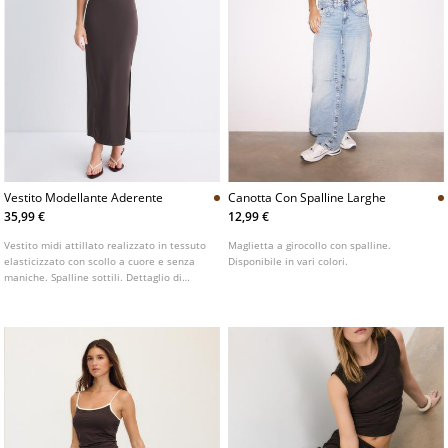
Vestito Modellante Aderente
Canotta Con Spalline Larghe
35,99 €
12,99 €
Vestito midi attillato realizzato in tessuto
Maglietta a girocollo con spalline.
elasticizzato con scollo a cuore e senza
Disponibile in vari colori.
maniche. Spalline sottili. Dettaglio di
coppe modellate.