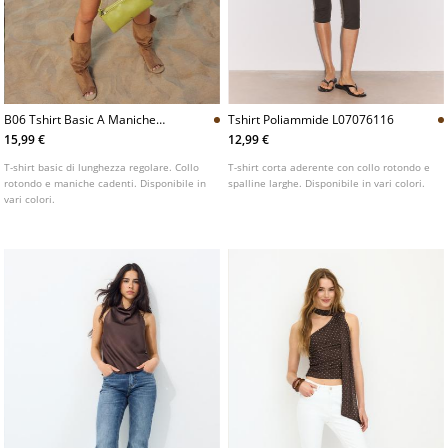
B06 Tshirt Basic A Maniche
Tshirt Poliammide L07076116
Cadenti
15,99 €
12,99 €
T-shirt basic di lunghezza regolare. Collo
T-shirt corta aderente con collo rotondo e
rotondo e maniche cadenti. Disponibile in
spalline larghe. Disponibile in vari colori.
vari colori.