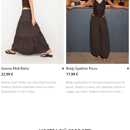
Gonna Midi Boho
Body Spalline Pizzo
22,99 €
17,99 €
Gonna midi fluida con vita elasticizzata.
Body realizzato in tessuto elasticizzato di
Fodera interna abbinata tono su tono.
pizzo. Scollo a cuore con spallina sottile e
Disponibile in vari colori.
coppe sul seno. Fodera interna in tono.
Chiusura sulla parte inferiore con bottoni
automatici. Disponibile in diversi colori.