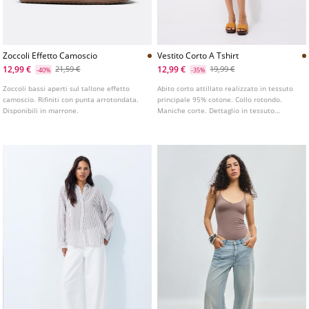
Zoccoli Effetto Camoscio
Vestito Corto A Tshirt
12,99 €
12,99 €
21,59 €
19,99 €
-40%
-35%
Zoccoli bassi aperti sul tallone effetto
Abito corto attillato realizzato in tessuto
camoscio. Rifiniti con punta arrotondata.
principale 95% cotone. Collo rotondo.
Disponibili in marrone.
Maniche corte. Dettaglio in tessuto
arricciato sul lato. Disponibile in vari
colori.