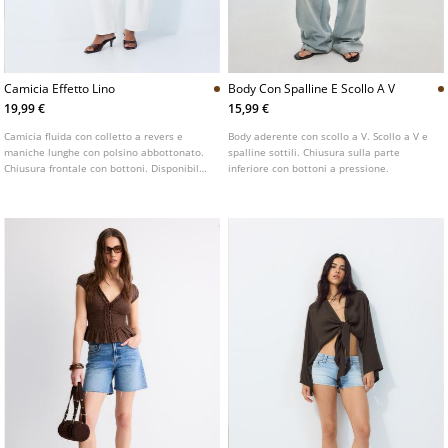
Camicia Effetto Lino
Body Con Spalline E Scollo A V
19,99 €
15,99 €
Camicia fluida con colletto a revers e
Body aderente con scollo a V. Scollo a V e
maniche lunghe con polsino abbottonato.
spalline sottili. Chiusura sulla parte
Chiusura frontale con bottoni. Disponibile
inferiore con bottoni a pressione.
in vari colori.