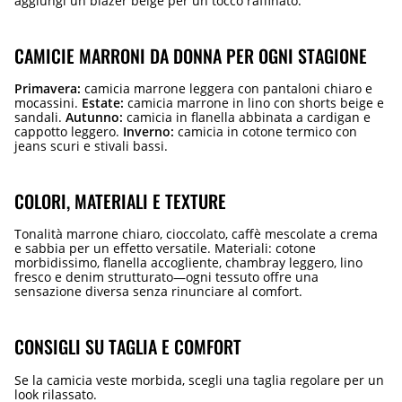
aggiungi un blazer beige per un tocco raffinato.
CAMICIE MARRONI DA DONNA PER OGNI STAGIONE
Primavera:
camicia marrone leggera con pantaloni chiaro e
mocassini.
Estate:
camicia marrone in lino con shorts beige e
sandali.
Autunno:
camicia in flanella abbinata a cardigan e
cappotto leggero.
Inverno:
camicia in cotone termico con
jeans scuri e stivali bassi.
COLORI, MATERIALI E TEXTURE
Tonalità marrone chiaro, cioccolato, caffè mescolate a crema
e sabbia per un effetto versatile. Materiali: cotone
morbidissimo, flanella accogliente, chambray leggero, lino
fresco e denim strutturato—ogni tessuto offre una
sensazione diversa senza rinunciare al comfort.
CONSIGLI SU TAGLIA E COMFORT
Se la camicia veste morbida, scegli una taglia regolare per un
look rilassato.