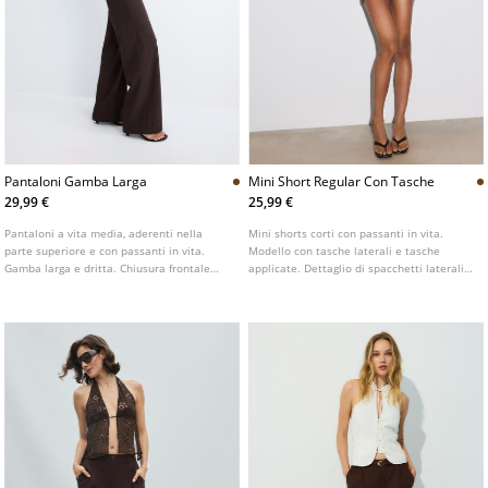
Pantaloni Gamba Larga
Mini Short Regular Con Tasche
29,99 €
25,99 €
Pantaloni a vita media, aderenti nella
Mini shorts corti con passanti in vita.
parte superiore e con passanti in vita.
Modello con tasche laterali e tasche
Gamba larga e dritta. Chiusura frontale
applicate. Dettaglio di spacchetti laterali
con cerniera e bottone. Disponibile in vari
sul fondo. Chiusura frontale con cerniera e
colori.
doppio bottone.