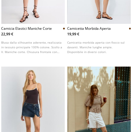
Camicia Elastici Maniche Corte
Camicetta Morbida Aperta
22,99 €
19,99 €
Blusa dalla silhouette aderente, realizzata
Camicetta morbida aperta con fiocco sul
in tessuto principale 100% cotone. Scollo a
davanti. Maniche lunghe ampie.
V. Maniche corte. Chiusura frontale con
Disponibile in diversi colori.
bottoni. Dettaglio di tessuto arricciato in
vita. Disponibile in vari colori.