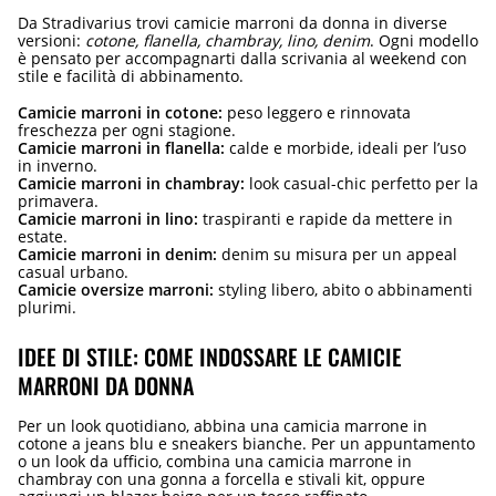
Da Stradivarius trovi camicie marroni da donna in diverse
versioni:
cotone, flanella, chambray, lino, denim
. Ogni modello
è pensato per accompagnarti dalla scrivania al weekend con
stile e facilità di abbinamento.
Camicie marroni in cotone:
peso leggero e rinnovata
freschezza per ogni stagione.
Camicie marroni in flanella:
calde e morbide, ideali per l’uso
in inverno.
Camicie marroni in chambray:
look casual-chic perfetto per la
primavera.
Camicie marroni in lino:
traspiranti e rapide da mettere in
estate.
Camicie marroni in denim:
denim su misura per un appeal
casual urbano.
Camicie oversize marroni:
styling libero, abito o abbinamenti
plurimi.
IDEE DI STILE: COME INDOSSARE LE CAMICIE
MARRONI DA DONNA
Per un look quotidiano, abbina una camicia marrone in
cotone a jeans blu e sneakers bianche. Per un appuntamento
o un look da ufficio, combina una camicia marrone in
chambray con una gonna a forcella e stivali kit, oppure