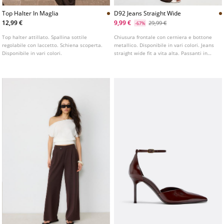
Top Halter In Maglia
D92 Jeans Straight Wide
12,99 €
9,99 €
29,99 €
-67%
Top halter attillato. Spallina sottile
Chiusura frontale con cerniera e bottone
regolabile con laccetto. Schiena scoperta.
metallico. Disponibile in vari colori. Jeans
Disponibile in vari colori.
straight wide fit a vita alta. Passanti in
vita. Modello a cinque tasche. Gamba
dritta e ampia.