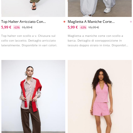
Top Halter Arricciato Con
Maglietta A Maniche Corte
Fiocco Al Collo
Doppio Strato
5,99 €
5,99 €
15,99 €
15,99 €
-63%
-63%
Top halter con scollo a v. Chiusura sul
Maglietta a maniche corte con scollo a
collo con laccetto. Dettaglio arricciato
barca. Dettaglio di sovrapposizione in
lateralmente. Disponibile in vari colori.
tessuto doppio strato in tinta. Disponibile
in vari colori.