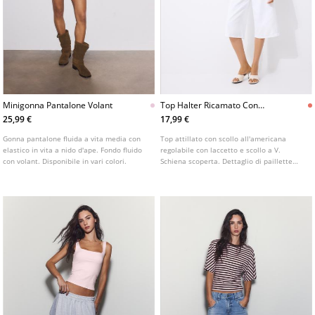
Minigonna Pantalone Volant
Top Halter Ricamato Con
Brillanti
25,99 €
17,99 €
Gonna pantalone fluida a vita media con
Top attillato con scollo all'americana
elastico in vita a nido d'ape. Fondo fluido
regolabile con laccetto e scollo a V.
con volant. Disponibile in vari colori.
Schiena scoperta. Dettaglio di paillette
ricamate con chiusura. Disponibile in vari
colori.