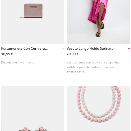
Portamonete Con Cerniera
Vestito Lungo Fluido Satinato
Lucido
10,99 €
29,99 €
Disponibile in vari colori.
Vestito lungo con scollo a v e spalline
sottili regolabili, realizzato in tessuto
effetto satin.