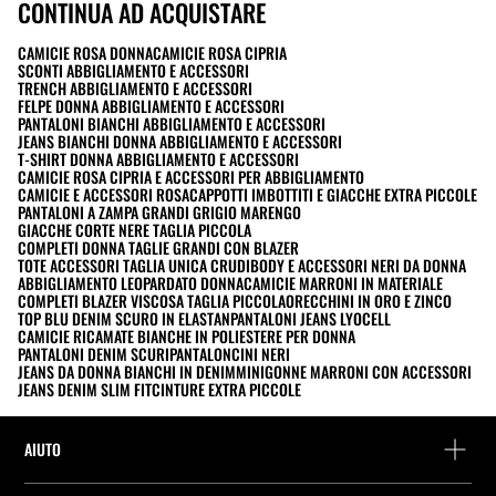
CONTINUA AD ACQUISTARE
CAMICIE ROSA DONNA
CAMICIE ROSA CIPRIA
SCONTI ABBIGLIAMENTO E ACCESSORI
TRENCH ABBIGLIAMENTO E ACCESSORI
FELPE DONNA ABBIGLIAMENTO E ACCESSORI
PANTALONI BIANCHI ABBIGLIAMENTO E ACCESSORI
JEANS BIANCHI DONNA ABBIGLIAMENTO E ACCESSORI
T-SHIRT DONNA ABBIGLIAMENTO E ACCESSORI
CAMICIE ROSA CIPRIA E ACCESSORI PER ABBIGLIAMENTO
CAMICIE E ACCESSORI ROSA
CAPPOTTI IMBOTTITI E GIACCHE EXTRA PICCOLE
PANTALONI A ZAMPA GRANDI GRIGIO MARENGO
GIACCHE CORTE NERE TAGLIA PICCOLA
COMPLETI DONNA TAGLIE GRANDI CON BLAZER
TOTE ACCESSORI TAGLIA UNICA CRUDI
BODY E ACCESSORI NERI DA DONNA
ABBIGLIAMENTO LEOPARDATO DONNA
CAMICIE MARRONI IN MATERIALE
COMPLETI BLAZER VISCOSA TAGLIA PICCOLA
ORECCHINI IN ORO E ZINCO
TOP BLU DENIM SCURO IN ELASTAN
PANTALONI JEANS LYOCELL
CAMICIE RICAMATE BIANCHE IN POLIESTERE PER DONNA
PANTALONI DENIM SCURI
PANTALONCINI NERI
JEANS DA DONNA BIANCHI IN DENIM
MINIGONNE MARRONI CON ACCESSORI
JEANS DENIM SLIM FIT
CINTURE EXTRA PICCOLE
AIUTO
Assistenza e contatto