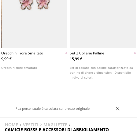
Orecchini Fiore Smaltato
Set 2 Collane Palline
9,99 €
15,99 €
Orecchini fiore smaltato
Set di collane con palline caratterizzato da
perline di diverse dimensioni. Disponibile
in diversi colori.
*La percentuale è calcolata sul prezzo originale.
HOME
VESTITI
MAGLIETTE
CAMICIE ROSSE E ACCESSORI DI ABBIGLIAMENTO