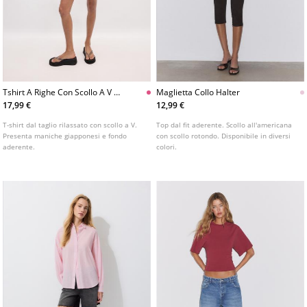
Tshirt A Righe Con Scollo A V E
Maglietta Collo Halter
Maniche Giapponesi
17,99 €
12,99 €
T-shirt dal taglio rilassato con scollo a V.
Top dal fit aderente. Scollo all'americana
Presenta maniche giapponesi e fondo
con scollo rotondo. Disponibile in diversi
aderente.
colori.