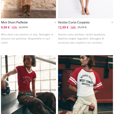
Mini Short Paillette
Vestito Corto Corpetto
9,99 €
12,99 €
22,99 €
25,99 €
-57%
-50%
Mini short con elastico in vita. Dettaglio in
Vestito corto attillato. Scollo quadrato.
tessuto con paillette. Disponibile in vari
Spalline larghe regolabili. Dettaglio di
colori.
struttura tipo corpetto con cuciture
marcate.