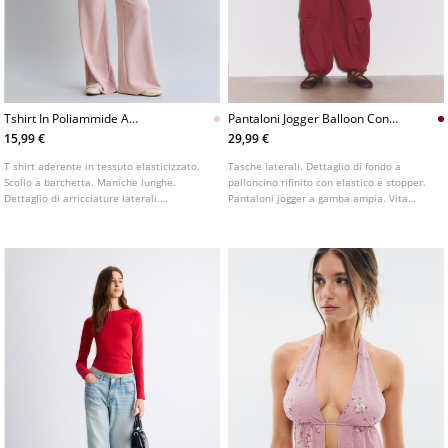
Tshirt In Poliammide A
Pantaloni Jogger Balloon Con
Maniche Lunghe Con
Stopper
15,99 €
29,99 €
Arricciature
T shirt aderente in tessuto elasticizzato.
Tasche laterali. Dettaglio di fondo a
Scollo a barchetta. Maniche lunghe.
palloncino rifinito con elastico e stopper.
Dettaglio di arricciature laterali.
Pantaloni jogger a gamba ampia. Vita
Disponibile in vari colori.
elasticizzata. Disponibile in vari colori.