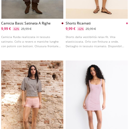
Camicia Basic Satinata A Righe
Shorts Ricamati
9,99 €
9,99 €
25,99 €
25,99 €
-62%
-62%
Camicia fluida realizzata in tessuto
Shorts dalla vestibilità relax fit. Vita
satinato. Collo a revers e maniche lunghe
elasticizzata. Orlo con finitura a onde.
con polsini con bottoni. Chiusura frontale
Dettaglio in tessuto ricamato. Disponibile
con bottoni a scomparsa nella patta.
in vari colori.