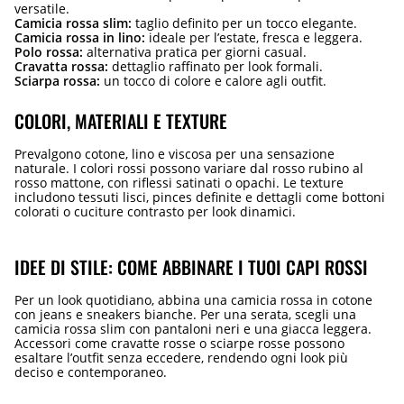
versatile.
Camicia rossa slim:
taglio definito per un tocco elegante.
Camicia rossa in lino:
ideale per l’estate, fresca e leggera.
Polo rossa:
alternativa pratica per giorni casual.
Cravatta rossa:
dettaglio raffinato per look formali.
Sciarpa rossa:
un tocco di colore e calore agli outfit.
COLORI, MATERIALI E TEXTURE
Prevalgono cotone, lino e viscosa per una sensazione
naturale. I colori rossi possono variare dal rosso rubino al
rosso mattone, con riflessi satinati o opachi. Le texture
includono tessuti lisci, pinces definite e dettagli come bottoni
colorati o cuciture contrasto per look dinamici.
IDEE DI STILE: COME ABBINARE I TUOI CAPI ROSSI
Per un look quotidiano, abbina una camicia rossa in cotone
con jeans e sneakers bianche. Per una serata, scegli una
camicia rossa slim con pantaloni neri e una giacca leggera.
Accessori come cravatte rosse o sciarpe rosse possono
esaltare l’outfit senza eccedere, rendendo ogni look più
deciso e contemporaneo.