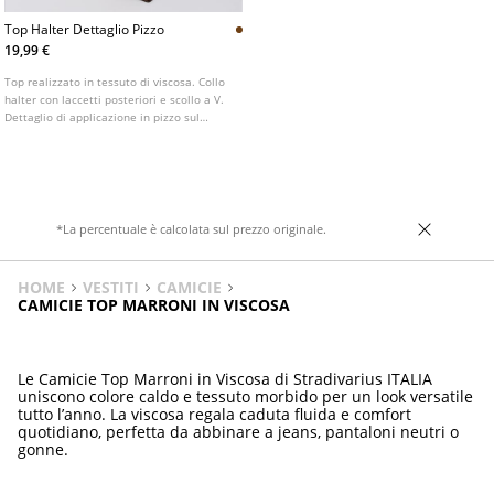
Top Halter Dettaglio Pizzo
19,99 €
Top realizzato in tessuto di viscosa. Collo
halter con laccetti posteriori e scollo a V.
Dettaglio di applicazione in pizzo sul
petto. Orlo dritto. Disponibile in vari
colori.
*La percentuale è calcolata sul prezzo originale.
HOME
VESTITI
CAMICIE
CAMICIE TOP MARRONI IN VISCOSA
Le Camicie Top Marroni in Viscosa di Stradivarius ITALIA
uniscono colore caldo e tessuto morbido per un look versatile
tutto l’anno. La viscosa regala caduta fluida e comfort
quotidiano, perfetta da abbinare a jeans, pantaloni neutri o
gonne.