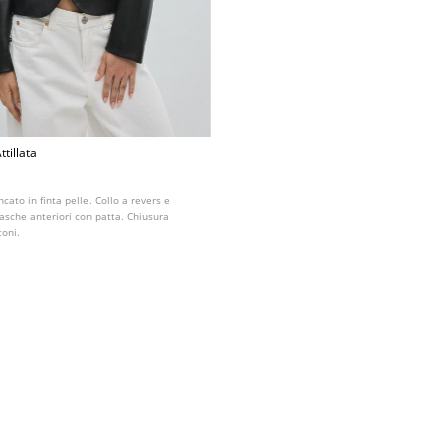
ttillata
ncato in finta pelle. Collo a revers e
asche anteriori con patta. Chiusura
toni.