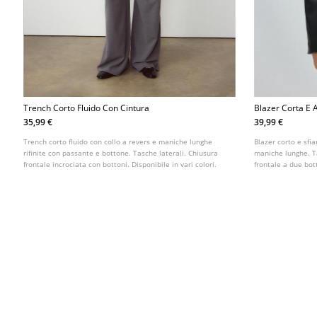
Trench Corto Fluido Con Cintura
Blazer Corta E A
35,99 €
39,99 €
Trench corto fluido con collo a revers e maniche lunghe
Blazer corto e sfia
rifinite con passante e bottone. Tasche laterali. Chiusura
maniche lunghe. T
frontale incrociata con bottoni. Disponibile in vari colori.
frontale a due bot