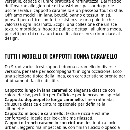
versatile, capace di unire praticità e raffinatezza. Dal freddo
dell’inverno alle giornate di transizione, passando per le
uscite serali, il cappotto caramello è un passepartout di stile.
Offriamo modelli in lana, bouclé, panno e tessuti misti,
pensati per offrire comfort, resistenza e una palette che
valorizza ogni incarnato. Scopri una collezione che unisce
texture morbide, silhouette pulite e dettagli all'ultima moda,
perfetti per chi cerca un tocco di calore senza rinunciare al
design.
TUTTI I MODELLI DI CAPPOTTI DONNA CARAMELLO
Da Stradivarius trovi cappotti donna caramello in diverse
versioni, pensate per accompagnarti in ogni occasione. Ecco
una selezione tipica della linea, con caratteristiche pronte per
abbinamenti facili e di stile:
Cappotto lungo in lana caramello:
eleganza classica con
calore deciso, perfetto per l’ufficio e per le occasioni speciali.
Cappotto doppiopetto lungo caramello:
linea raffinata,
chiusura classica e cintura opzionale per definire la
silhouette.
Cappotto in bouclé caramello:
texture ricca e volume
confortevole, ideale per look chic ma rilassati.
Cappotto trench caramello con cintura:
destinato a look
urbani, leggero ma impeccabile, con finish lucido o opaco a