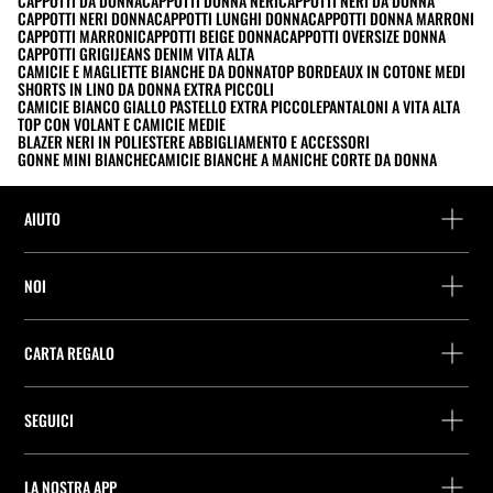
CAPPOTTI DA DONNA
CAPPOTTI DONNA NERI
CAPPOTTI NERI DA DONNA
CAPPOTTI NERI DONNA
CAPPOTTI LUNGHI DONNA
CAPPOTTI DONNA MARRONI
CAPPOTTI MARRONI
CAPPOTTI BEIGE DONNA
CAPPOTTI OVERSIZE DONNA
CAPPOTTI GRIGI
JEANS DENIM VITA ALTA
CAMICIE E MAGLIETTE BIANCHE DA DONNA
TOP BORDEAUX IN COTONE MEDI
SHORTS IN LINO DA DONNA EXTRA PICCOLI
CAMICIE BIANCO GIALLO PASTELLO EXTRA PICCOLE
PANTALONI A VITA ALTA
TOP CON VOLANT E CAMICIE MEDIE
BLAZER NERI IN POLIESTERE ABBIGLIAMENTO E ACCESSORI
GONNE MINI BIANCHE
CAMICIE BIANCHE A MANICHE CORTE DA DONNA
AIUTO
Assistenza e contatto
NOI
Rintraccia il tuo ordine
Trova un negozio
Restituzione come ospite
CARTA REGALO
Società
Ricerca dei punti di consegna
Consulta Saldo
Lavora presso Stradivarius
Stradivarius ID
SEGUICI
Acquisto Carta Regalo
Company Profile
Preferenze per i cookie
Prevenzione frodi
Guida all’imballaggio
LA NOSTRA APP