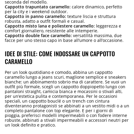
seconda del modello.
Cappotto trapuntato caramello:
calore dinamico, perfetto
per la city e i weekend outdoor.
Cappotto in panno caramello:
texture liscia e struttura
robusta, adatto a outfit formali e casual.
Cappotto misto lana e poliestere caramello:
leggerezza e
comfort giornaliero, resistente alle intemperie.
Cappotto double face caramello:
versatilità massima, due
facce per uno stesso capo in base all’umore o all’occasione.
IDEE DI STILE: COME INDOSSARE UN CAPPOTTO
CARAMELLO
Per un look quotidiano e comodo, abbina un cappotto
caramello lungo a jeans scuri, maglione semplice e sneakers
bianche: un abbinamento sobrio ma di carattere. Se vuoi un
outfit più formale, scegli un cappotto doppiopetto lungo con
pantaloni straight, camicia bianca e mocassini o stivali alti,
per un’estetica pulita e contemporanea. Per le occasioni
speciali, un cappotto bouclé o un trench con cintura
diventeranno protagonisti se abbinati a un vestito midi o a un
completo pantalone con top elegante. E per i giorni di
pioggia, preferisci modelli impermeabili o con fodere interne
robuste, abbinati a stivali impermeabili e accessori neutri per
un look definito e pratico.