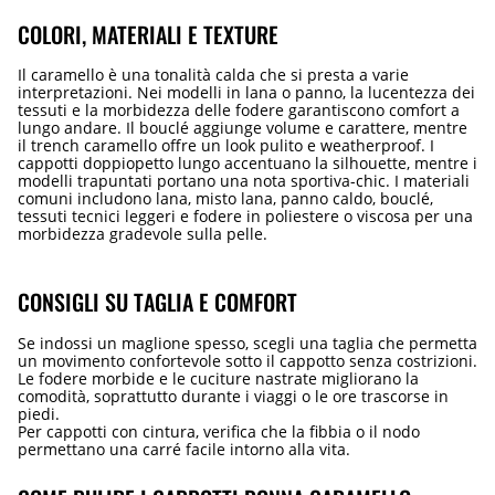
COLORI, MATERIALI E TEXTURE
Il caramello è una tonalità calda che si presta a varie
interpretazioni. Nei modelli in lana o panno, la lucentezza dei
tessuti e la morbidezza delle fodere garantiscono comfort a
lungo andare. Il bouclé aggiunge volume e carattere, mentre
il trench caramello offre un look pulito e weatherproof. I
cappotti doppiopetto lungo accentuano la silhouette, mentre i
modelli trapuntati portano una nota sportiva-chic. I materiali
comuni includono lana, misto lana, panno caldo, bouclé,
tessuti tecnici leggeri e fodere in poliestere o viscosa per una
morbidezza gradevole sulla pelle.
CONSIGLI SU TAGLIA E COMFORT
Se indossi un maglione spesso, scegli una taglia che permetta
un movimento confortevole sotto il cappotto senza costrizioni.
Le fodere morbide e le cuciture nastrate migliorano la
comodità, soprattutto durante i viaggi o le ore trascorse in
piedi.
Per cappotti con cintura, verifica che la fibbia o il nodo
permettano una carré facile intorno alla vita.