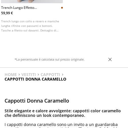
Trench Lungo Effetto
Camoscio
59,99 €
Trench lungo con collo a revers e maniche
lunghe rifinite con passanti e bottoni.
Tasche a filetto sul davanti. Dettaglio di
passanti sulle spalle. Chiusura frontale
doppiopetto con bottoni e cintura
realizzata nello stesso tessuto.
*La percentuale è calcolata sul prezzo originale.
HOME
VESTITI
CAPPOTTI
CAPPOTTI DONNA CARAMELLO
Cappotti Donna Caramello
Stile elegante e calore avvolgente: cappotti color caramello
che definiscono un look contemporaneo.
I cappotti donna caramello sono un invito a un guardaroba