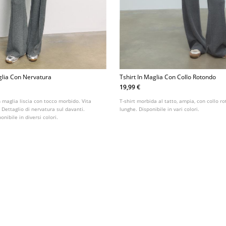
glia Con Nervatura
Tshirt In Maglia Con Collo Rotondo
19,99 €
n maglia liscia con tocco morbido. Vita
T-shirt morbida al tatto, ampia, con collo 
 Dettaglio di nervatura sul davanti.
lunghe. Disponibile in vari colori.
nibile in diversi colori.