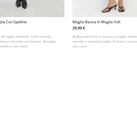
lia Con Spalline
Maglia Basica In Maglia Soft
29,99 €
 dal taglio aderente. Collo rotondo.
Maglia realizzata in tessuto a maglia morbid
iusura frontale con bottoni. Dettaglio
rotondo e maniche lunghe. Finiture a costin
nibile in vari colori.
vari colori.