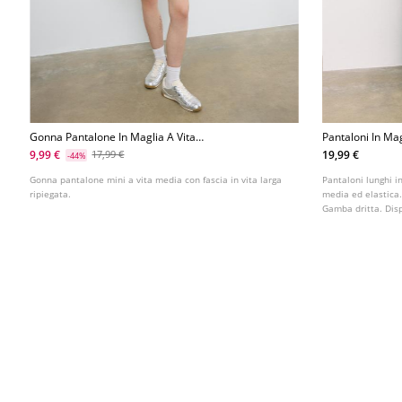
Gonna Pantalone In Maglia A Vita
Pantaloni In Ma
Larga
9,99 €
19,99 €
17,99 €
-44%
Gonna pantalone mini a vita media con fascia in vita larga
Pantaloni lunghi i
ripiegata.
media ed elastica.
Gamba dritta. Dispo