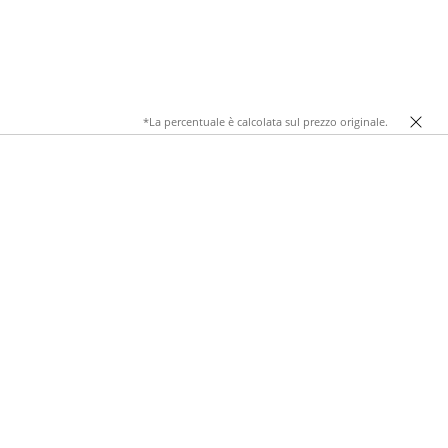
*La percentuale è calcolata sul prezzo originale.
a rinunciare al gusto. Da Stradivarius, le Cinture Doppia
icio, nel tempo libero o durante una serata con gli amici.
ce con dettagli metallici.