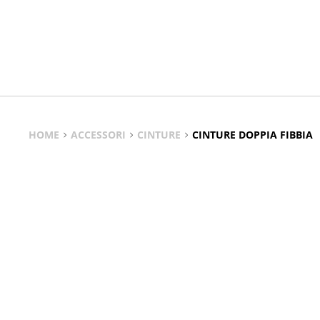
HOME
ACCESSORI
CINTURE
CINTURE DOPPIA FIBBIA
Cinture Doppia Fibbia
Stile, funzionalità e qualità artigianale per definire la vita 
Le cinture a doppia fibbia sono un accessorio iconico che注 r
Fibbia uniscono pelle italiana, fibbie lavorate e design cont
Scopri una gamma di colori, materiali e finiture che si adatt
TUTTI I MODELLI DI CINTURE STRADIVARIUS