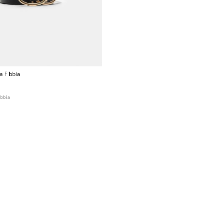
a Fibbia
ibbia