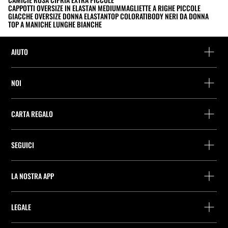
CAPPOTTI OVERSIZE IN ELASTAN MEDIUM
MAGLIETTE A RIGHE PICCOLE
GIACCHE OVERSIZE DONNA ELASTAN
TOP COLORATI
BODY NERI DA DONNA
TOP A MANICHE LUNGHE BIANCHE
AIUTO
Assistenza e contatto
NOI
Rintraccia il tuo ordine
Trova un negozio
Restituzione come ospite
CARTA REGALO
Società
Ricerca dei punti di consegna
Consulta Saldo
Lavora presso Stradivarius
Stradivarius ID
SEGUICI
Acquisto Carta Regalo
Company Profile
Preferenze per i cookie
Prevenzione frodi
Guida all’imballaggio
LA NOSTRA APP
iOS
Android
LEGALE
ITX ITALIA S.r.l. C.F. e P.IVA 11209550158