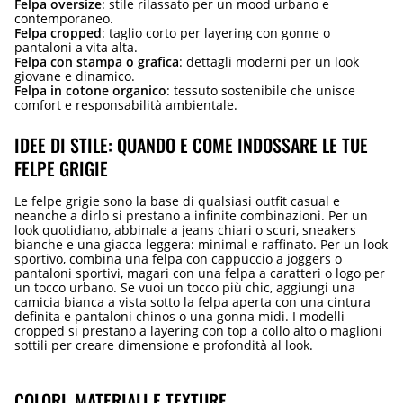
Felpa oversize
: stile rilassato per un mood urbano e
contemporaneo.
Felpa cropped
: taglio corto per layering con gonne o
pantaloni a vita alta.
Felpa con stampa o grafica
: dettagli moderni per un look
giovane e dinamico.
Felpa in cotone organico
: tessuto sostenibile che unisce
comfort e responsabilità ambientale.
IDEE DI STILE: QUANDO E COME INDOSSARE LE TUE
FELPE GRIGIE
Le felpe grigie sono la base di qualsiasi outfit casual e
neanche a dirlo si prestano a infinite combinazioni. Per un
look quotidiano, abbinale a jeans chiari o scuri, sneakers
bianche e una giacca leggera: minimal e raffinato. Per un look
sportivo, combina una felpa con cappuccio a joggers o
pantaloni sportivi, magari con una felpa a caratteri o logo per
un tocco urbano. Se vuoi un tocco più chic, aggiungi una
camicia bianca a vista sotto la felpa aperta con una cintura
definita e pantaloni chinos o una gonna midi. I modelli
cropped si prestano a layering con top a collo alto o maglioni
sottili per creare dimensione e profondità al look.
COLORI, MATERIALI E TEXTURE