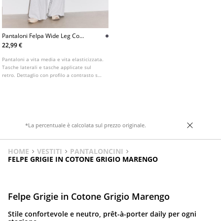
Pantaloni Felpa Wide Leg Con
Profilo
22,99 €
Pantaloni a vita media e vita elasticizzata.
Tasche laterali e tasche applicate sul
retro. Dettaglio con profilo a contrasto sui
lati. Gamba dritta.
*La percentuale è calcolata sul prezzo originale.
HOME
VESTITI
PANTALONCINI
FELPE GRIGIE IN COTONE GRIGIO MARENGO
Felpe Grigie in Cotone Grigio Marengo
Stile confortevole e neutro, prêt-à-porter daily per ogni