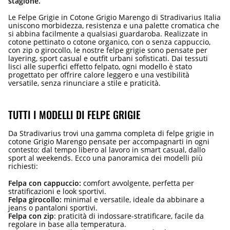
stagione.
Le Felpe Grigie in Cotone Grigio Marengo di Stradivarius Italia
uniscono morbidezza, resistenza e una palette cromatica che
si abbina facilmente a qualsiasi guardaroba. Realizzate in
cotone pettinato o cotone organico, con o senza cappuccio,
con zip o girocollo, le nostre felpe grigie sono pensate per
layering, sport casual e outfit urbani sofisticati. Dai tessuti
lisci alle superfici effetto felpato, ogni modello è stato
progettato per offrire calore leggero e una vestibilità
versatile, senza rinunciare a stile e praticità.
TUTTI I MODELLI DI FELPE GRIGIE
Da Stradivarius trovi una gamma completa di felpe grigie in
cotone Grigio Marengo pensate per accompagnarti in ogni
contesto: dal tempo libero al lavoro in smart casual, dallo
sport al weekends. Ecco una panoramica dei modelli più
richiesti:
Felpa con cappuccio:
comfort avvolgente, perfetta per
stratificazioni e look sportivi.
Felpa girocollo:
minimal e versatile, ideale da abbinare a
jeans o pantaloni sportivi.
Felpa con zip
: praticità di indossare-stratificare, facile da
regolare in base alla temperatura.