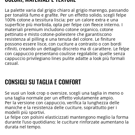
La palette varia dal grigio chiaro al grigio marengo, passando
per tonalità fumo e grafite. Per un effetto solido, scegli felpe
100% cotone a tessitura liscia; per un calore extra e una
superficie più morbida, opta per felpe con fleece interno. I
materiali premium includono cotone organico, cotone
pettinato e misto cotone-poliestere che garantiscono
resistenza al pilling e una tenuta del colore. Le finiture
possono essere lisce, con cuciture a contrasto o con bordi
rifiniti, creando un dettaglio discreto ma di carattere. Le felpe
con cappuccio presentano coulisse regolabile; quelle senza
cappuccio privilegiano lines pulite adatte a look più formali
casual.
CONSIGLI SU TAGLIA E COMFORT
Se vuoi un look crop o oversize, scegli una taglia in meno o
una taglia normale per un effetto volutamente ampio.
Per la versione con cappuccio, verifica la lunghezza delle
maniche e la resistenza delle cuciture, soprattutto per i
modelli più sportivi.
Le felpe con polsini elasticizzati mantengono meglio la forma
durante l’uso quotidiano; le cuciture rinforzate aumentano la
durata nel tempo.