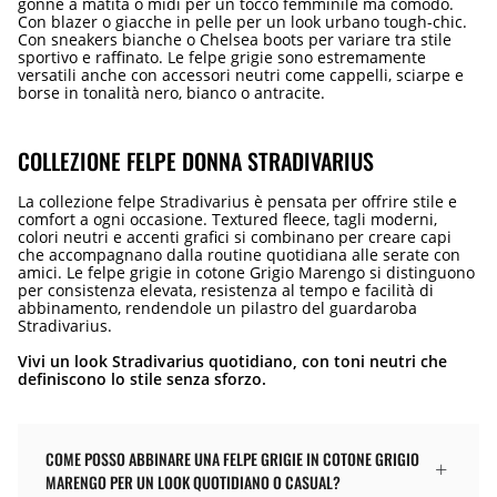
gonne a matita o midi per un tocco femminile ma comodo.
Con blazer o giacche in pelle per un look urbano tough-chic.
Con sneakers bianche o Chelsea boots per variare tra stile
sportivo e raffinato. Le felpe grigie sono estremamente
versatili anche con accessori neutri come cappelli, sciarpe e
borse in tonalità nero, bianco o antracite.
COLLEZIONE FELPE DONNA STRADIVARIUS
La collezione felpe Stradivarius è pensata per offrire stile e
comfort a ogni occasione. Textured fleece, tagli moderni,
colori neutri e accenti grafici si combinano per creare capi
che accompagnano dalla routine quotidiana alle serate con
amici. Le felpe grigie in cotone Grigio Marengo si distinguono
per consistenza elevata, resistenza al tempo e facilità di
abbinamento, rendendole un pilastro del guardaroba
Stradivarius.
Vivi un look Stradivarius quotidiano, con toni neutri che
definiscono lo stile senza sforzo.
COME POSSO ABBINARE UNA FELPE GRIGIE IN COTONE GRIGIO
MARENGO PER UN LOOK QUOTIDIANO O CASUAL?