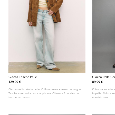
Giacca Tasche Pelle
Giacca Pelle C
129,00 €
89,99 €
Giacca realizzata in pelle. Collo a revers e maniche lunghe.
Chiusura anteriore
Tasche anteriori a tasca applicata. Chiusura frontale con
in pelle. Collo a 
bottoni a contrasto.
elasticizzato.