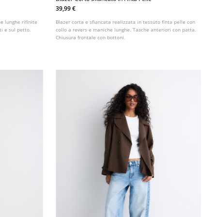
39,99 €
e lunghe rifinite
Blazer corta e sfiancata realizzata in tessuto finta pelle con
ti e sul petto.
collo a revers e maniche lunghe. Tasche anteriori con patta.
Chiusura frontale con bottoni.