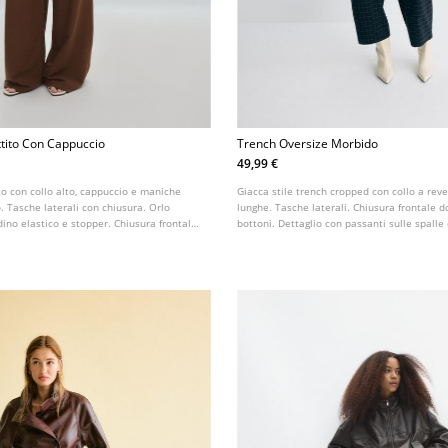
tito Con Cappuccio
Trench Oversize Morbido
49,99 €
o con collo alto, cappuccio e maniche
Giacca stile trench cropped con collo a rev
. Tasche laterali con chiusura. Orlo
lunghe. Tasche laterali. Chiusura frontale 
dino elastico e stopper. Chiusura frontale
bottoni. Dettaglio con passanti sulle spalle 
nibile in vari colori.
stesso tessuto. Polsini con passanti. Disponi
colori.