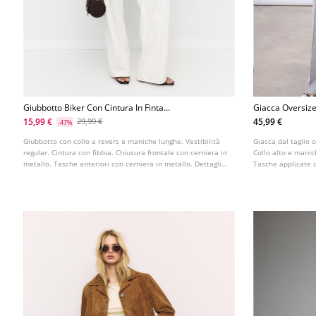
Giubbotto Biker Con Cintura In Finta
Giacca Oversize 
Pelle
15,99 €
45,99 €
29,99 €
-47%
Giubbotto con collo a revers e maniche lunghe. Vestibilità
Giacca dal taglio o
regular. Cintura con fibbia. Chiusura frontale con cerniera in
Collo alto e mani
metallo. Tasche anteriori con cerniera in metallo. Dettaglio
Tasche applicate c
di passanti sulle spalle.
filetto sui lati. Fo