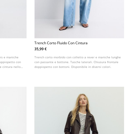
Trench Corto Fluido Con Cintura
35,99 €
ers e maniche
Trench corto morbido con colletto a rever e maniche lunghe
doppiopetto con
con passante e bottone. Tasche laterali. Chiusura frontale
e cintura nello
doppiopetto con bottoni. Disponibile in diversi colori.
bile in vari