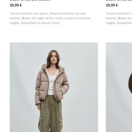
39,99 €
39,99 €
Tasche anteriori con patta. Chiusura frontale con due
Tasche anteriori c
bottoni. Blazer dal taglio dritto. Collo a revers e maniche
bottoni. Blazer di 
lunghe. Disponibile in diversi colori.
lunghe. Disponibile