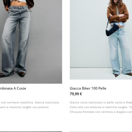
ombinata A Coste
Giacca Biker 100 Pelle
79,99 €
 con cerniera metallica. Giacca realizzata
Giacca corta realizzata in pelle suina e fode
revers e maniche lunghe con polsino
Collo alto con bottone e maniche lunghe. Ta
Chiusura frontale con cerniera a doppio cur