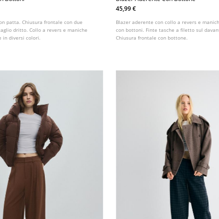
45,99 €
on patta. Chiusura frontale con due
Blazer aderente con collo a revers e manich
taglio dritto. Collo a revers e maniche
con bottoni. Finte tasche a filetto sul davan
 in diversi colori.
Chiusura frontale con bottone.