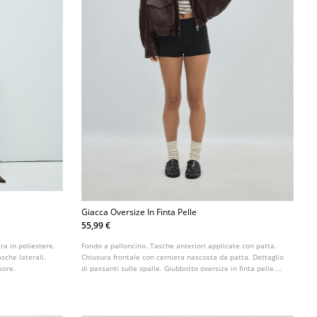
Giacca Oversize In Finta Pelle
55,99 €
ra in poliestere.
Fondo a palloncino. Tasche anteriori applicate con patta.
sche laterali.
Chiusura frontale con cerniera nascosta da patta. Dettaglio
sore.
di passanti sulle spalle. Giubbotto oversize in finta pelle.
Collo alto e maniche lunghe.