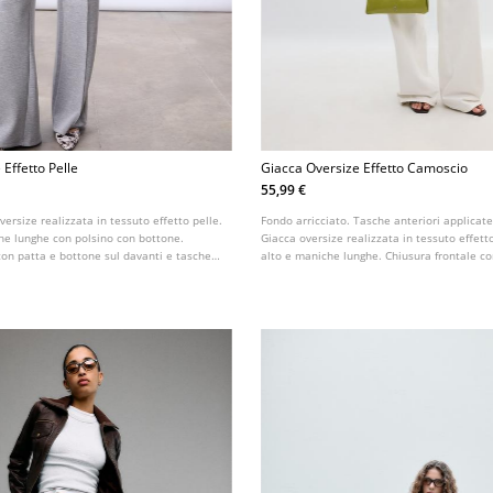
Effetto Pelle
Giacca Oversize Effetto Camoscio
55,99 €
versize realizzata in tessuto effetto pelle.
Fondo arricciato. Tasche anteriori applicate
che lunghe con polsino con bottone.
Giacca oversize realizzata in tessuto effett
on patta e bottone sul davanti e tasche a
alto e maniche lunghe. Chiusura frontale co
ndo con finitura elastica.
nascosta da patta. Dettaglio di spalline con