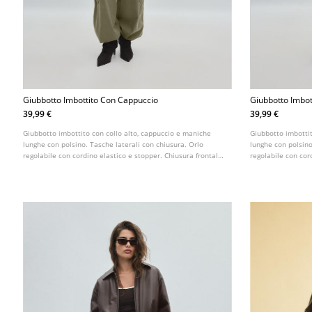
Giubbotto Imbottito Con Cappuccio
Giubbotto Imbot
39,99 €
39,99 €
Giubbotto imbottito con collo alto, cappuccio e maniche
Giubbotto imbottit
lunghe con polsino. Tasche laterali con chiusura. Orlo
lunghe con polsino
regolabile con cordino elastico e stopper. Chiusura frontale
regolabile con cor
con cerniera. Disponibile in vari colori.
con cerniera. Dispo