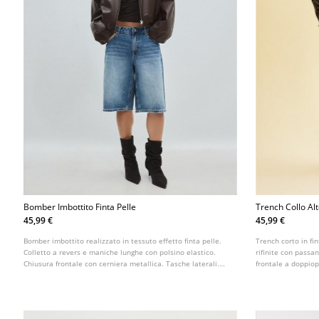
Bomber Imbottito Finta Pelle
Trench Collo Alt
45,99 €
45,99 €
Bomber imbottito realizzato in tessuto effetto finta pelle.
Trench corto in fi
Colletto a revers e maniche lunghe con polsino elastico.
rifinite con passa
Chiusura frontale con cerniera metallica. Tasche laterali.
frontale a doppiop
Fondo a sbuffo con elastico.
Disponibile in vari