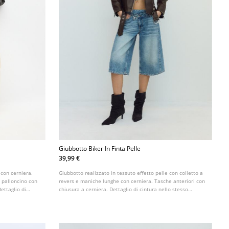
Giubbotto Biker In Finta Pelle
39,99 €
 con cerniera.
Giubbotto realizzato in tessuto effetto pelle con colletto a
a palloncino con
revers e maniche lunghe con cerniera. Tasche anteriori con
ettaglio di
chiusura a cerniera. Dettaglio di cintura nello stesso
tessuto con fibbia metallica sul davanti. Chiusura frontale
incrociata con cerniera metallica.