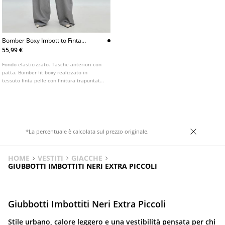
Bomber Boxy Imbottito Finta
Pelle
55,99 €
Fondo elasticizzato. Tasche anteriori con
patta. Bomber fit boxy realizzato in
tessuto finta pelle con finitura trapuntata.
Collo a scialle e maniche lunghe. Chiusura
frontale con bottoni. Dettaglio di spalline
sulle spalle.
*La percentuale è calcolata sul prezzo originale.
HOME
VESTITI
GIACCHE
GIUBBOTTI IMBOTTITI NERI EXTRA PICCOLI
Giubbotti Imbottiti Neri Extra Piccoli
Stile urbano, calore leggero e una vestibilità pensata per chi