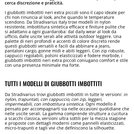
cerca discrezione e praticità.
I giubbotti imbottiti neri extra piccoli sono il capo ideale per
chi non rinuncia al look, anche quando le temperature
scendono. Da Stradivarius Italy trovi modelli in nylon
resistente, imbottitura sintetica efficace e finiture pulite che
si adattano a ogni guardaroba: dal daily wear al look da
ufficio, dalle uscite serali alle attività outdoor leggere. Una
palette di neri profondi e accenti di colore discreto rende
questi giubbotti versatili e facili da abbinare a jeans,
pantaloni cargo, gonne midi e abiti leggeri. Con zip robuste,
cappucci regolabili, polsini elasticizzati e fodere morbide, i
giubbotti imbottiti neri extra piccoli coniugano comfort e stile
con una presenza minimale ma forte.
TUTTI I MODELLI DI GIUBBOTTI IMBOTTITI
Da Stradivarius trovi giubbotti imbottiti in tutte le versioni:
in
nylon, trapuntati, con cappuccio, con zip, leggeri,
impermeabili, con imbottitura sintetica
. Ogni modello è
pensato per accompagnarti sia nelle occasioni quotidiane che
nelle uscite serali. La gamma comprende strutture a cucitura
a scacchi classica, versioni ultra sottili per la mezza stagione
e proposte con dettagli moderni come pannelli elasticizzati,
micro-trapunti e tagli vivi che definiscono la silhouette.