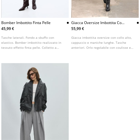
Bomber Imbottito Finta Pelle
Giacca Oversize Imbottita Con
Cappuccio
45,99 €
55,99 €
Tasche laterali. Fondo a sbuffo con
Giacca imbottita oversize con collo alto,
elastico. Bomber imbottito realizzato in
cappuccio e maniche lunghe. Tasche
tessuto effetto finta pelle. Colletto a
anteriori. Orlo regolabile con coulisse e
revers e maniche lunghe con polsino
stopper. Chiusura frontale con cerniera e
elastico. Chiusura frontale con cerniera
bottoni a pressione nascosti nella patta.
metallica.
Disponibile in vari colori.