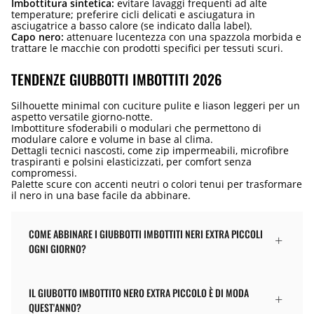
Imbottitura sintetica:
evitare lavaggi frequenti ad alte
temperature; preferire cicli delicati e asciugatura in
asciugatrice a basso calore (se indicato dalla label).
Capo nero:
attenuare lucentezza con una spazzola morbida e
trattare le macchie con prodotti specifici per tessuti scuri.
TENDENZE GIUBBOTTI IMBOTTITI 2026
Silhouette minimal con cuciture pulite e liason leggeri per un
aspetto versatile giorno-notte.
Imbottiture sfoderabili o modulari che permettono di
modulare calore e volume in base al clima.
Dettagli tecnici nascosti, come zip impermeabili, microfibre
traspiranti e polsini elasticizzati, per comfort senza
compromessi.
Palette scure con accenti neutri o colori tenui per trasformare
il nero in una base facile da abbinare.
COME ABBINARE I GIUBBOTTI IMBOTTITI NERI EXTRA PICCOLI
OGNI GIORNO?
IL GIUBOTTO IMBOTTITO NERO EXTRA PICCOLO È DI MODA
QUEST'ANNO?