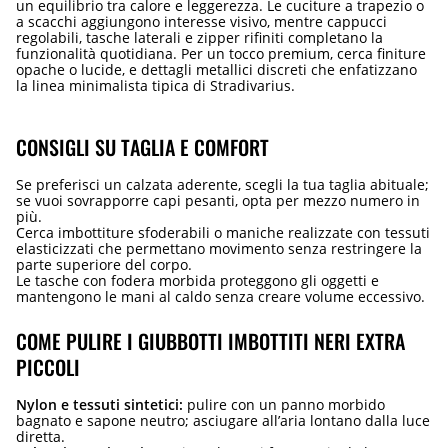
un equilibrio tra calore e leggerezza. Le cuciture a trapezio o
a scacchi aggiungono interesse visivo, mentre cappucci
regolabili, tasche laterali e zipper rifiniti completano la
funzionalità quotidiana. Per un tocco premium, cerca finiture
opache o lucide, e dettagli metallici discreti che enfatizzano
la linea minimalista tipica di Stradivarius.
CONSIGLI SU TAGLIA E COMFORT
Se preferisci un calzata aderente, scegli la tua taglia abituale;
se vuoi sovrapporre capi pesanti, opta per mezzo numero in
più.
Cerca imbottiture sfoderabili o maniche realizzate con tessuti
elasticizzati che permettano movimento senza restringere la
parte superiore del corpo.
Le tasche con fodera morbida proteggono gli oggetti e
mantengono le mani al caldo senza creare volume eccessivo.
COME PULIRE I GIUBBOTTI IMBOTTITI NERI EXTRA
PICCOLI
Nylon e tessuti sintetici:
pulire con un panno morbido
bagnato e sapone neutro; asciugare all’aria lontano dalla luce
diretta.