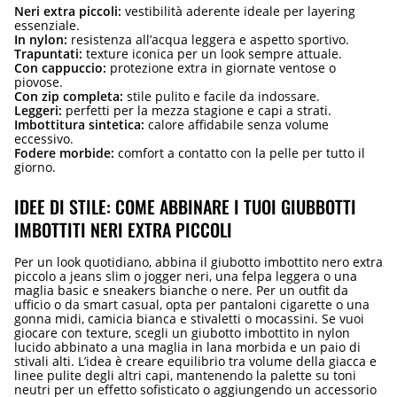
Neri extra piccoli:
vestibilità aderente ideale per layering
essenziale.
In nylon:
resistenza all’acqua leggera e aspetto sportivo.
Trapuntati:
texture iconica per un look sempre attuale.
Con cappuccio:
protezione extra in giornate ventose o
piovose.
Con zip completa:
stile pulito e facile da indossare.
Leggeri:
perfetti per la mezza stagione e capi a strati.
Imbottitura sintetica:
calore affidabile senza volume
eccessivo.
Fodere morbide:
comfort a contatto con la pelle per tutto il
giorno.
IDEE DI STILE: COME ABBINARE I TUOI GIUBBOTTI
IMBOTTITI NERI EXTRA PICCOLI
Per un look quotidiano, abbina il giubotto imbottito nero extra
piccolo a jeans slim o jogger neri, una felpa leggera o una
maglia basic e sneakers bianche o nere. Per un outfit da
ufficio o da smart casual, opta per pantaloni cigarette o una
gonna midi, camicia bianca e stivaletti o mocassini. Se vuoi
giocare con texture, scegli un giubotto imbottito in nylon
lucido abbinato a una maglia in lana morbida e un paio di
stivali alti. L’idea è creare equilibrio tra volume della giacca e
linee pulite degli altri capi, mantenendo la palette su toni
neutri per un effetto sofisticato o aggiungendo un accessorio