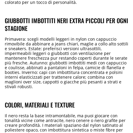
colorato per un tocco di personalità.
GIUBBOTTI IMBOTTITI NERI EXTRA PICCOLI PER OGNI
STAGIONE
Primavera: scegli modelli leggeri in nylon con cappuccio
rimovibile da abbinare a jeans chiari, maglie a collo alto sottili
e sneakers. Estate: preferisci versioni ultrasottili,
impermeabili leggeri o giubbotti con ventilazione per
mantenere freschezza pur restando coperti durante le serate
più fresche. Autunno: giubbotti imbottiti medi con cappuccio
e coulisse, abbinati a pantaloni in felpa, camicie di flanella e
booties. Inverno: capi con imbottitura concentrata e polsini
interni elasticizzati per trattenere calore; combina con
maglioni over size, cappotti o giacche più pesanti a strati e
stivali robusti.
COLORI, MATERIALI E TEXTURE
Il nero resta la base intramontabile, ma puoi giocare con
tonalità vicine come antracite, nero cenere o nero grafite per
creare profondità. I materiali spaziano dal nylon satinato al
poliestere opaco, con imbottitura sintetica o miste fibre per