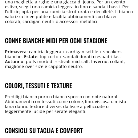
una maglietta a righe e una giacca di jeans. Per un evento
estivo, scegli una camicia leggera in lino e sandali bassi. Per
l’ufficio, opta per una camicia strutturata e décolleté. Il bianco
valorizza linee pulite e facilita abbinamenti con blazer
colorati, cardigan neutri o accessori metallici.
GONNE BIANCHE MIDI PER OGNI STAGIONE
Primavera:
camicia leggera + cardigan sottile + sneakers
bianche.
Estate:
top corto + sandali dorati o espadrillas.
Autunno:
pulls morbidi + stivali mid-calf.
Inverno:
collant,
maglione over size e cappotto neutro.
COLORI, TESSUTI E TEXTURE
Prediligi bianco puro o bianco sporco con note naturali.
Abbinamenti con tessuti come cotone, lino, viscosa o misto
lana danno texture diverse: da lisce a pellicciate o
leggermente lucide per serate eleganti.
CONSIGLI SU TAGLIA E COMFORT