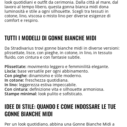
look quotidiani e outfit da cerimonia. Dalla città al mare, dal
lavoro al tempo libero, questa gonna bianca midi dona
luminosità e stile a ogni silhouette. Scegli tra tessuti in
cotone, lino, viscosa o misto lino per diverse esigenze di
comfort e respiro.
TUTTI I MODELLI DI GONNE BIANCHE MIDI
Da Stradivarius trovi gonne bianche midi in diverse versioni:
plissettate, lisce, con pieghe, in cotone, in lino, in tessuto
fluido, con cintura e con fantasie subtle.
Plissettate:
movimento leggero e femminilità elegante.
Liscia:
base versatile per ogni abbinamento.
Con pieghe:
dinamismo e stile moderno.
In cotone:
freschezza quotidiana.
In lino:
leggerezza estiva impeccabile.
Con cintura:
definizione vita e silhouette armoniosa.
Stampe minimal:
look pulito e sofisticato.
IDEE DI STILE: QUANDO E COME INDOSSARE LE TUE
GONNE BIANCHE MIDI
Per un look quotidiano, abbina una Gonne Bianche Midi a