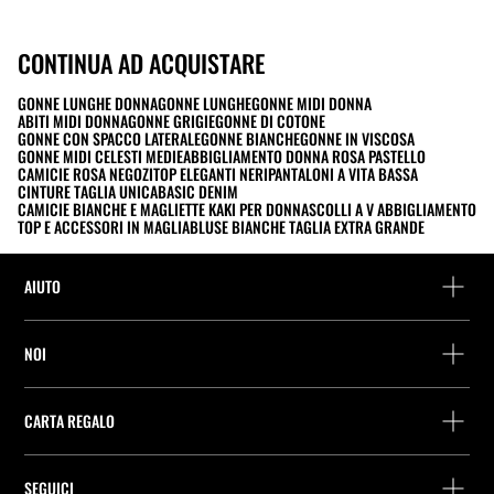
CONTINUA AD ACQUISTARE
GONNE LUNGHE DONNA
GONNE LUNGHE
GONNE MIDI DONNA
ABITI MIDI DONNA
GONNE GRIGIE
GONNE DI COTONE
GONNE CON SPACCO LATERALE
GONNE BIANCHE
GONNE IN VISCOSA
GONNE MIDI CELESTI MEDIE
ABBIGLIAMENTO DONNA ROSA PASTELLO
CAMICIE ROSA NEGOZI
TOP ELEGANTI NERI
PANTALONI A VITA BASSA
CINTURE TAGLIA UNICA
BASIC DENIM
CAMICIE BIANCHE E MAGLIETTE KAKI PER DONNA
SCOLLI A V ABBIGLIAMENTO
TOP E ACCESSORI IN MAGLIA
BLUSE BIANCHE TAGLIA EXTRA GRANDE
AIUTO
Assistenza e contatto
NOI
Rintraccia il tuo ordine
Trova un negozio
Restituzione come ospite
CARTA REGALO
Società
Ricerca dei punti di consegna
Consulta Saldo
Lavora presso Stradivarius
Stradivarius ID
SEGUICI