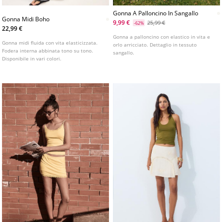
Gonna A Palloncino In Sangallo
Gonna Midi Boho
9,99 €
25,99 €
-62%
22,99 €
Gonna a palloncino con elastico in vita e
Gonna midi fluida con vita elasticizzata.
orlo arricciato. Dettaglio in tessuto
Fodera interna abbinata tono su tono.
sangallo.
Disponibile in vari colori.