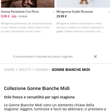
Gonna Pantalone Con Pizzo
Minigonna Godet Ricamati
9,99 €
29,99 €
17,99 €
-44%
Minigonna pantalone con vita elasticizzata
Minigonna svasata realizzata in misto
e orlo rifinito in pizzo. Short interno tono
viscosa e modal con ricami e pannelli a
su tono. Disponibile in vari colori.
godet. Fodera interna e chiusura con
cerniera sul retro.
*La percentuale è calcolata sul prezzo originale.
HOME
VESTITI
GONNE
GONNE BIANCHE MIDI
Collezione Gonne Bianche Midi
Stile fresco e versatilità per ogni stagione.
Le Gonne Bianche Midi sono un elemento chiave della
stagione: leggere, luminose e facili da abbinare, si prestano a