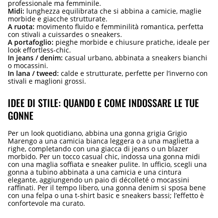
professionale ma femminile.
Midi:
lunghezza equilibrata che si abbina a camicie, maglie
morbide e giacche strutturate.
A ruota:
movimento fluido e femminilità romantica, perfetta
con stivali a cuissardes o sneakers.
A portafoglio:
pieghe morbide e chiusure pratiche, ideale per
look effortless-chic.
In jeans / denim:
casual urbano, abbinata a sneakers bianchi
o mocassini.
In lana / tweed:
calde e strutturate, perfette per l’inverno con
stivali e maglioni grossi.
IDEE DI STILE: QUANDO E COME INDOSSARE LE TUE
GONNE
Per un look quotidiano, abbina una gonna grigia Grigio
Marengo a una camicia bianca leggera o a una maglietta a
righe, completando con una giacca di jeans o un blazer
morbido. Per un tocco casual chic, indossa una gonna midi
con una maglia soffiata e sneaker pulite. In ufficio, scegli una
gonna a tubino abbinata a una camicia e una cintura
elegante, aggiungendo un paio di décolleté o mocassini
raffinati. Per il tempo libero, una gonna denim si sposa bene
con una felpa o una t-shirt basic e sneakers bassi; l’effetto è
confortevole ma curato.