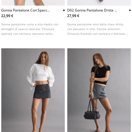
Gonna Pantalone Con Spacco
D62 Gonna Pantalone Dritta A
Laterale
Righe
22,99 €
27,99 €
Gonna pantalone corta a vita media con
Gonna pantalone mini dalla linea dritta
dettaglio di spacco laterale. Chiusura
con passanti in vita. Tasche anteriori.
laterale con cerniera nascosta nella
Chiusura frontale con cerniera e bottone.
cucitura.
Stampa a righe. Dettaglio di cuciture.