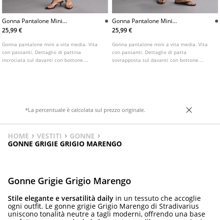
Gonna Pantalone Mini
Gonna Pantalone Mini
Incrociata
Incrociata
25,99 €
25,99 €
Gonna pantalone mini a vita media. Vita
Gonna pantalone mini a vita media. Vita
con passanti. Dettaglio di pattina
con passanti. Dettaglio di patta
incrociata sul davanti con bottone.
sovrapposta sul davanti con bottone.
Chiusura laterale con cerniera nascosta.
Chiusura laterale con cerniera nascosta.
Disponibile in vari colori.
Disponibile in vari colori.
*La percentuale è calcolata sul prezzo originale.
HOME
VESTITI
GONNE
GONNE GRIGIE GRIGIO MARENGO
Gonne Grigie Grigio Marengo
Stile elegante e versatilità daily
in un tessuto che accoglie
ogni outfit. Le gonne grigie Grigio Marengo di Stradivarius
uniscono tonalità neutre a tagli moderni, offrendo una base