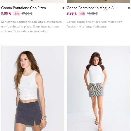
Gonna Pantalone Con Pizzo
Gonna Pantalone In Maglia A
Vita Larga
9,99 €
9,99 €
17,99 €
17,99 €
-44%
-44%
Minigonna pantalone con vita elasticizzata
Gonna pantalone mini a vita media con
e orlo rifinito in pizzo. Short interno tono
fascia in vita larga ripiegata.
su tono. Disponibile in vari colori.