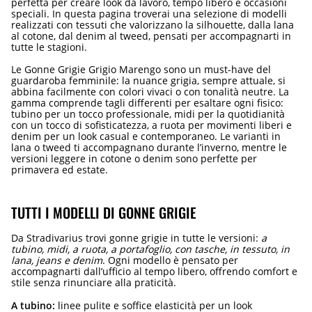
perfetta per creare look da lavoro, tempo libero e occasioni
speciali. In questa pagina troverai una selezione di modelli
realizzati con tessuti che valorizzano la silhouette, dalla lana
al cotone, dal denim al tweed, pensati per accompagnarti in
tutte le stagioni.
Le Gonne Grigie Grigio Marengo sono un must-have del
guardaroba femminile: la nuance grigia, sempre attuale, si
abbina facilmente con colori vivaci o con tonalità neutre. La
gamma comprende tagli differenti per esaltare ogni fisico:
tubino per un tocco professionale, midi per la quotidianità
con un tocco di sofisticatezza, a ruota per movimenti liberi e
denim per un look casual e contemporaneo. Le varianti in
lana o tweed ti accompagnano durante l’inverno, mentre le
versioni leggere in cotone o denim sono perfette per
primavera ed estate.
TUTTI I MODELLI DI GONNE GRIGIE
Da Stradivarius trovi gonne grigie in tutte le versioni:
a
tubino, midi, a ruota, a portafoglio, con tasche, in tessuto, in
lana, jeans e denim
. Ogni modello è pensato per
accompagnarti dall’ufficio al tempo libero, offrendo comfort e
stile senza rinunciare alla praticità.
A tubino:
linee pulite e soffice elasticità per un look