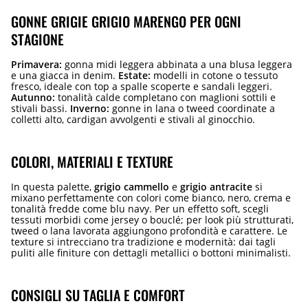
GONNE GRIGIE GRIGIO MARENGO PER OGNI
STAGIONE
Primavera:
gonna midi leggera abbinata a una blusa leggera
e una giacca in denim.
Estate:
modelli in cotone o tessuto
fresco, ideale con top a spalle scoperte e sandali leggeri.
Autunno:
tonalità calde completano con maglioni sottili e
stivali bassi.
Inverno:
gonne in lana o tweed coordinate a
colletti alto, cardigan avvolgenti e stivali al ginocchio.
COLORI, MATERIALI E TEXTURE
In questa palette,
grigio cammello
e
grigio antracite
si
mixano perfettamente con colori come bianco, nero, crema e
tonalità fredde come blu navy. Per un effetto soft, scegli
tessuti morbidi come jersey o bouclé; per look più strutturati,
tweed o lana lavorata aggiungono profondità e carattere. Le
texture si intrecciano tra tradizione e modernità: dai tagli
puliti alle finiture con dettagli metallici o bottoni minimalisti.
CONSIGLI SU TAGLIA E COMFORT