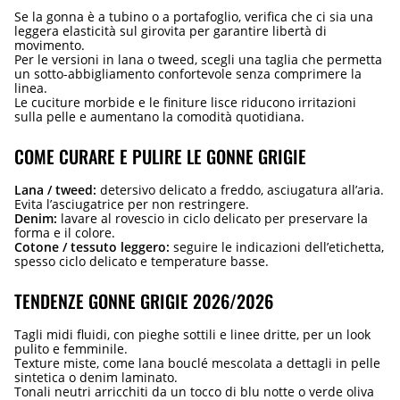
Se la gonna è a tubino o a portafoglio, verifica che ci sia una
leggera elasticità sul girovita per garantire libertà di
movimento.
Per le versioni in lana o tweed, scegli una taglia che permetta
un sotto-abbigliamento confortevole senza comprimere la
linea.
Le cuciture morbide e le finiture lisce riducono irritazioni
sulla pelle e aumentano la comodità quotidiana.
COME CURARE E PULIRE LE GONNE GRIGIE
Lana / tweed:
detersivo delicato a freddo, asciugatura all’aria.
Evita l’asciugatrice per non restringere.
Denim:
lavare al rovescio in ciclo delicato per preservare la
forma e il colore.
Cotone / tessuto leggero:
seguire le indicazioni dell’etichetta,
spesso ciclo delicato e temperature basse.
TENDENZE GONNE GRIGIE 2026/2026
Tagli midi fluidi, con pieghe sottili e linee dritte, per un look
pulito e femminile.
Texture miste, come lana bouclé mescolata a dettagli in pelle
sintetica o denim laminato.
Tonali neutri arricchiti da un tocco di blu notte o verde oliva