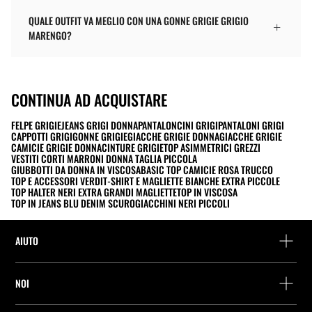
QUALE OUTFIT VA MEGLIO CON UNA GONNE GRIGIE GRIGIO
MARENGO?
CONTINUA AD ACQUISTARE
FELPE GRIGIE
JEANS GRIGI DONNA
PANTALONCINI GRIGI
PANTALONI GRIGI
CAPPOTTI GRIGI
GONNE GRIGIE
GIACCHE GRIGIE DONNA
GIACCHE GRIGIE
CAMICIE GRIGIE DONNA
CINTURE GRIGIE
TOP ASIMMETRICI GREZZI
VESTITI CORTI MARRONI DONNA TAGLIA PICCOLA
GIUBBOTTI DA DONNA IN VISCOSA
BASIC TOP CAMICIE ROSA TRUCCO
TOP E ACCESSORI VERDI
T-SHIRT E MAGLIETTE BIANCHE EXTRA PICCOLE
TOP HALTER NERI EXTRA GRANDI MAGLIETTE
TOP IN VISCOSA
TOP IN JEANS BLU DENIM SCURO
GIACCHINI NERI PICCOLI
AIUTO
Assistenza e contatto
NOI
Rintraccia il tuo ordine
Trova un negozio
Restituzione come ospite