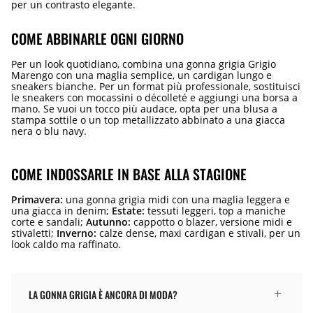
per un contrasto elegante.
COME ABBINARLE OGNI GIORNO
Per un look quotidiano, combina una gonna grigia Grigio
Marengo con una maglia semplice, un cardigan lungo e
sneakers bianche. Per un format più professionale, sostituisci
le sneakers con mocassini o décolleté e aggiungi una borsa a
mano. Se vuoi un tocco più audace, opta per una blusa a
stampa sottile o un top metallizzato abbinato a una giacca
nera o blu navy.
COME INDOSSARLE IN BASE ALLA STAGIONE
Primavera:
una gonna grigia midi con una maglia leggera e
una giacca in denim;
Estate:
tessuti leggeri, top a maniche
corte e sandali;
Autunno:
cappotto o blazer, versione midi e
stivaletti;
Inverno:
calze dense, maxi cardigan e stivali, per un
look caldo ma raffinato.
LA GONNA GRIGIA È ANCORA DI MODA?