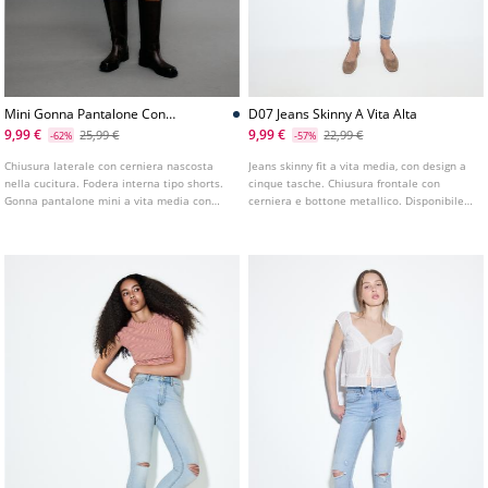
Mini Gonna Pantalone Con
D07 Jeans Skinny A Vita Alta
Cintura L01294686
9,99 €
9,99 €
25,99 €
22,99 €
-62%
-57%
Chiusura laterale con cerniera nascosta
Jeans skinny fit a vita media, con design a
nella cucitura. Fodera interna tipo shorts.
cinque tasche. Chiusura frontale con
Gonna pantalone mini a vita media con
cerniera e bottone metallico. Disponibile
passanti in vita. Cintura rimovibile
in vari colori.
abbinata a contrasto con fibbia in metallo.
Disponibile in vari colori.