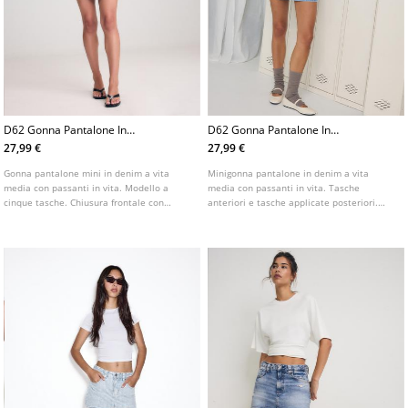
D62 Gonna Pantalone In
D62 Gonna Pantalone In
Denim
Denim
27,99 €
27,99 €
Gonna pantalone mini in denim a vita
Minigonna pantalone in denim a vita
media con passanti in vita. Modello a
media con passanti in vita. Tasche
cinque tasche. Chiusura frontale con
anteriori e tasche applicate posteriori.
cerniera e bottone metallico. Disponibile
Chiusura frontale con cerniera e bottone
in vari colori.
metallico.