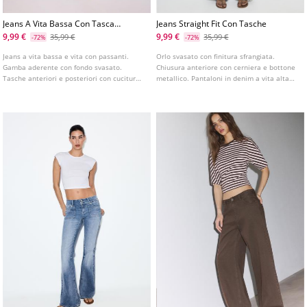
Jeans A Vita Bassa Con Tasca
Jeans Straight Fit Con Tasche
E Cucitura
9,99 €
9,99 €
35,99 €
35,99 €
-72%
-72%
Jeans a vita bassa e vita con passanti.
Orlo svasato con finitura sfrangiata.
Gamba aderente con fondo svasato.
Chiusura anteriore con cerniera e bottone
Tasche anteriori e posteriori con cucitura
metallico. Pantaloni in denim a vita alta
a vista. Chiusura frontale con cerniera e
con tasche applicate sul davanti e sul
bottone.
retro. Vita con passanti. Disponibile in
diversi colori.