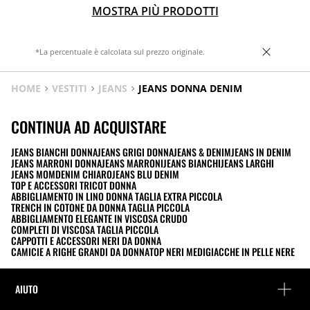
MOSTRA PIÙ PRODOTTI
*La percentuale è calcolata sul prezzo originale.
HOME
VESTITI
JEANS
JEANS DONNA DENIM
CONTINUA AD ACQUISTARE
JEANS BIANCHI DONNA
JEANS GRIGI DONNA
JEANS & DENIM
JEANS IN DENIM
JEANS MARRONI DONNA
JEANS MARRONI
JEANS BIANCHI
JEANS LARGHI
JEANS MOM
DENIM CHIARO
JEANS BLU DENIM
TOP E ACCESSORI TRICOT DONNA
ABBIGLIAMENTO IN LINO DONNA TAGLIA EXTRA PICCOLA
TRENCH IN COTONE DA DONNA TAGLIA PICCOLA
ABBIGLIAMENTO ELEGANTE IN VISCOSA CRUDO
COMPLETI DI VISCOSA TAGLIA PICCOLA
CAPPOTTI E ACCESSORI NERI DA DONNA
CAMICIE A RIGHE GRANDI DA DONNA
TOP NERI MEDI
GIACCHE IN PELLE NERE
AIUTO