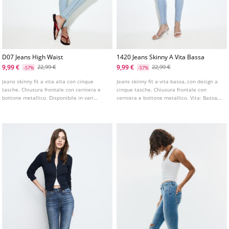
D07 Jeans High Waist
1420 Jeans Skinny A Vita Bassa
9,99 €
9,99 €
22,99 €
22,99 €
-57%
-57%
Jeans skinny fit a vita alta con cinque
Jeans skinny fit a vita bassa, con design a
tasche. Chiusura frontale con cerniera e
cinque tasche. Chiusura frontale con
bottone metallico. Disponibile in vari
cerniera e bottone metallico. Vita: Bassa,
colori.
sotto l'ombelico Tessuto: Super elastico
Vestibilità: Aderenti sulla coscia e sulla
caviglia