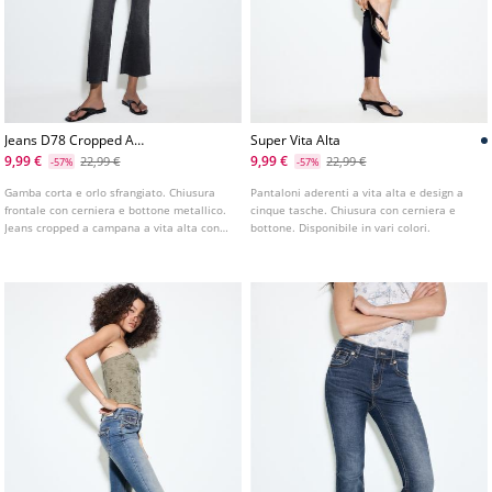
Jeans D78 Cropped A
Super Vita Alta
Campana
9,99 €
9,99 €
22,99 €
22,99 €
-57%
-57%
Gamba corta e orlo sfrangiato. Chiusura
Pantaloni aderenti a vita alta e design a
frontale con cerniera e bottone metallico.
cinque tasche. Chiusura con cerniera e
Jeans cropped a campana a vita alta con
bottone. Disponibile in vari colori.
passanti in vita. Modello a cinque tasche.
Disponibile in vari colori.