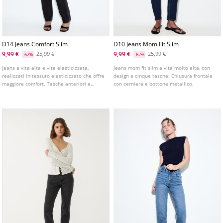
D14 Jeans Comfort Slim
D10 Jeans Mom Fit Slim
9,99 €
9,99 €
25,99 €
25,99 €
-62%
-62%
Jeans a vita alta e vita elasticizzata,
Jeans mom fit slim a vita molto alta, con
realizzati in tessuto elasticizzato che offre
design a cinque tasche. Chiusura frontale
maggiore comfort. Tasche anteriori e
con cerniera e bottone metallico.
tasche applicate sulla schiena. Gamba
aderente con lunghezza alla caviglia.
Disponibile in vari colori.