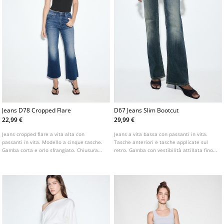
Jeans D78 Cropped Flare
D67 Jeans Slim Bootcut
22,99 €
29,99 €
Jeans cropped flare a vita alta con
Jeans a vita bassa con passanti in vita.
passanti in vita. Modello a cinque tasche.
Tasche anteriori e tasche applicate sul
Gamba corta e orlo sfrangiato. Chiusura
retro. Gamba con vestibilità attillata fino
frontale con cerniera e bottone metallico.
al ginocchio e fondo leggermente svasato.
Disponibile in vari colori.
Disponibile in vari colori.