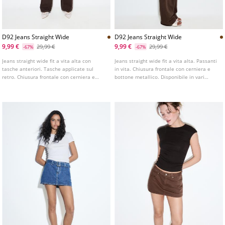
D92 Jeans Straight Wide
D92 Jeans Straight Wide
9,99 €
9,99 €
29,99 €
29,99 €
-67%
-67%
Jeans straight wide fit a vita alta con
Jeans straight wide fit a vita alta. Passanti
tasche anteriori. Tasche applicate sul
in vita. Chiusura frontale con cerniera e
retro. Chiusura frontale con cerniera e
bottone metallico. Disponibile in vari
bottone metallico. Disponibile in vari
colori. Modello a cinque tasche. Gamba
colori. Vita con passanti. Gamba dritta e
dritta e ampia.
ampia.