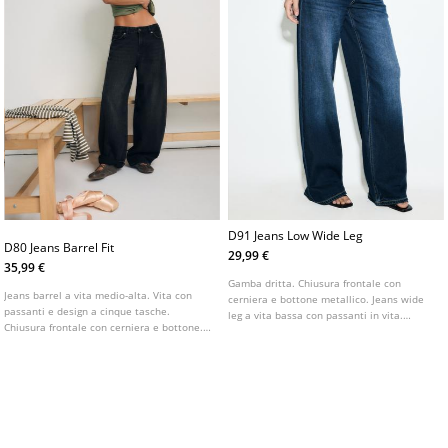
D91 Jeans Low Wide Leg
D80 Jeans Barrel Fit
29,99 €
35,99 €
Gamba dritta. Chiusura frontale con
Jeans barrel a vita medio-alta. Vita con
cerniera e bottone metallico. Jeans wide
passanti e design a cinque tasche.
leg a vita bassa con passanti in vita.
Chiusura frontale con cerniera e bottone.
Tasche anteriori e tasche applicate sul
Disponibile in diversi colori.
retro. Disponibile in vari colori.