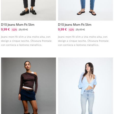
D10 Jeans Mom Fit Slim
D10 Jeans Mom Fit Slim
9,99 €
9,99 €
25,99 €
25,99 €
-62%
-62%
Jeans mom fit slim a vita molto alta, con
Jeans mom fit slim a vita molto alta, con
design a cinque tasche. Chiusura frontale
design a cinque tasche. Chiusura frontale
con cerniera e bottone metallico.
con cerniera e bottone metallico.