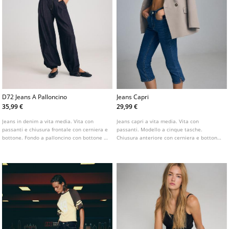
D72 Jeans A Palloncino
Jeans Capri
35,99 €
29,99 €
Jeans in denim a vita media. Vita con
Jeans capri a vita media. Vita con
passanti e chiusura frontale con cerniera e
passanti. Modello a cinque tasche.
bottone. Fondo a palloncino con bottone a
Chiusura anteriore con cerniera e bottone.
pressione. Tasche anteriori a filetto e
Dettaglio di spacchetti sul fondo.
posteriori. Disponibile in diversi colori.