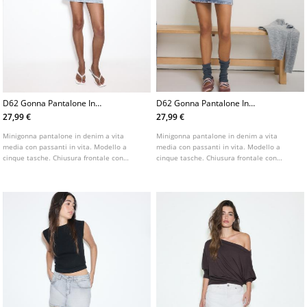
D62 Gonna Pantalone In
D62 Gonna Pantalone In
Denim L01283422
Denim
27,99 €
27,99 €
Minigonna pantalone in denim a vita
Minigonna pantalone in denim a vita
media con passanti in vita. Modello a
media con passanti in vita. Modello a
cinque tasche. Chiusura frontale con
cinque tasche. Chiusura frontale con
cerniera e bottone metallico. Disponibile
cerniera e bottone metallico. Disponibile
in vari colori.
in vari colori.