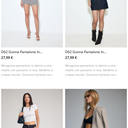
D62 Gonna Pantalone In
D62 Gonna Pantalone In
Denim L01283422
Denim
27,99 €
27,99 €
Minigonna pantalone in denim a vita
Minigonna pantalone in denim a vita
media con passanti in vita. Modello a
media con passanti in vita. Modello a
cinque tasche. Chiusura frontale con
cinque tasche. Chiusura frontale con
cerniera e bottone metallico. Disponibile
cerniera e bottone metallico. Disponibile
in vari colori.
in vari colori.