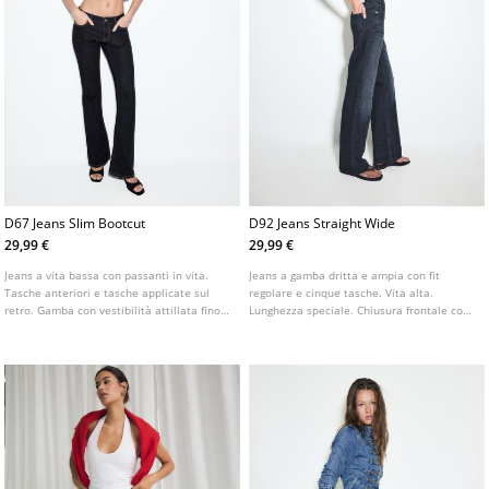
D67 Jeans Slim Bootcut
D92 Jeans Straight Wide
29,99 €
29,99 €
Jeans a vita bassa con passanti in vita.
Jeans a gamba dritta e ampia con fit
Tasche anteriori e tasche applicate sul
regolare e cinque tasche. Vita alta.
retro. Gamba con vestibilità attillata fino
Lunghezza speciale. Chiusura frontale con
al ginocchio e fondo leggermente svasato.
cerniera e bottone. Jeans fit straight wide
Disponibile in vari colori.
a vita alta. Gamba dritta e ampia.