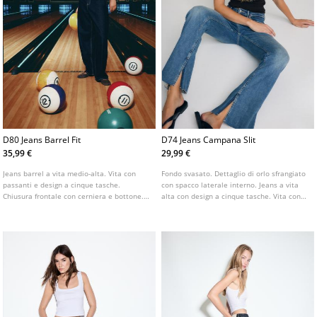
D80 Jeans Barrel Fit
D74 Jeans Campana Slit
35,99 €
29,99 €
Jeans barrel a vita medio-alta. Vita con
Fondo svasato. Dettaglio di orlo sfrangiato
passanti e design a cinque tasche.
con spacco laterale interno. Jeans a vita
Chiusura frontale con cerniera e bottone.
alta con design a cinque tasche. Vita con
Disponibile in diversi colori.
passanti. Chiusura frontale con cerniera e
bottone metallico. Disponibile in vari
colori.