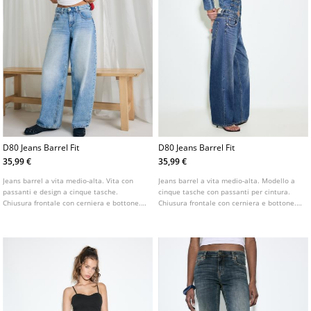
D80 Jeans Barrel Fit
D80 Jeans Barrel Fit
35,99 €
35,99 €
Jeans barrel a vita medio-alta. Vita con
Jeans barrel a vita medio-alta. Modello a
passanti e design a cinque tasche.
cinque tasche con passanti per cintura.
Chiusura frontale con cerniera e bottone.
Chiusura frontale con cerniera e bottone.
Disponibile in diversi colori.
Disponibile in diverse colorazioni.