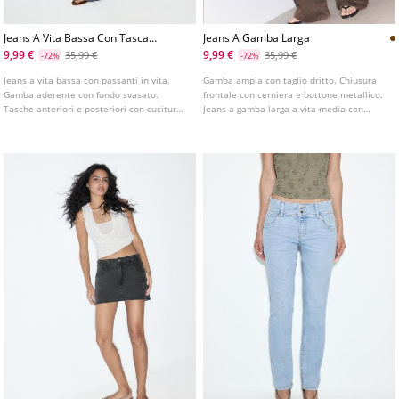
Jeans A Vita Bassa Con Tasca
Jeans A Gamba Larga
E Cucitura
9,99 €
9,99 €
35,99 €
35,99 €
-72%
-72%
Jeans a vita bassa con passanti in vita.
Gamba ampia con taglio dritto. Chiusura
Gamba aderente con fondo svasato.
frontale con cerniera e bottone metallico.
Tasche anteriori e posteriori con cucitura
Jeans a gamba larga a vita media con
a vista. Chiusura anteriore con cerniera e
passanti in vita. Tasche anteriori e tasche
bottone.
applicate sul retro. Disponibile in vari
colori.