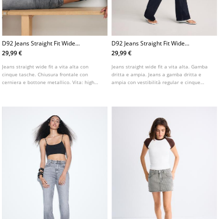
D92 Jeans Straight Fit Wide
D92 Jeans Straight Fit Wide
Leg L04891746
Leg L04891746
29,99 €
29,99 €
Jeans straight wide fit a vita alta con
Jeans straight wide fit a vita alta. Gamba
cinque tasche. Chiusura frontale con
dritta e ampia. Jeans a gamba dritta e
cerniera e bottone metallico. Vita: high
ampia con vestibilità regular e cinque
waist, all'altezza dell'ombelico Tessuto:
tasche. Vita alta. Vita con passanti.
effetto vintage, 100% cotone Fitting:
Modello a cinque tasche.
aderenti in vita vita, gamba dritta