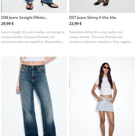
D98 Jeans Straight Effetto
D07 Jeans Skinny A Vita Alta
Vintage L01499499
29,99 €
22,99 €
Jeans straight fit a vita media, con design a
Pantaloni skinny fit a vita media con
cinque tasche. Chiusura frontale con
cinque tasche. Chiusura frontale con
cerniera e bottone metallico. Disponibile
cerniera e bottone metallico. Vita: regular
in vari colori.
waist, all'altezza dell'ombelico Tessuto:
super elasticizzato Fitting: aderenti sulla
coscia e sulla caviglia