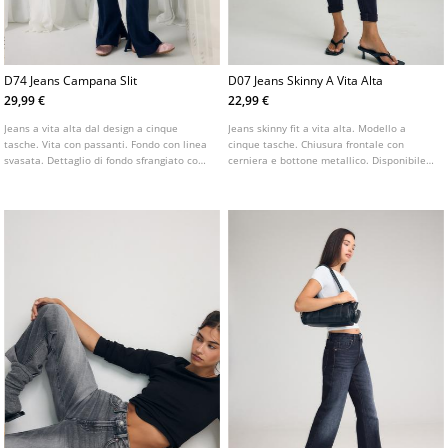
D74 Jeans Campana Slit
D07 Jeans Skinny A Vita Alta
29,99 €
22,99 €
Jeans a vita alta dal design a cinque
Jeans skinny fit a vita alta. Modello a
tasche. Vita con passanti. Fondo con linea
cinque tasche. Chiusura frontale con
svasata. Dettaglio di fondo sfrangiato con
cerniera e bottone metallico. Disponibile
spacco laterale interno. Chiusura frontale
in vari colori.
con cerniera e bottone metallico.
Disponibile in vari colori.