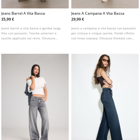
Jeans Barrel A Vita Bassa
Jeans A Campana A Vita Bassa
35,99 €
29,99 €
Jeans barrel a vita bassa e gamba larga.
Jeans a campana a vita bassa con passanti
Vita con passanti. Tasche anteriori e
per cintura e cinque tasche. Fondo rifinito
tasche applicate sul retro. Chiusura
con linea svasata. Chiusura frontale con
frontale con cerniera e bottone.
cerniera e bottone metallico. Disponibile
Disponibili in diversi colori.
in vari colori.