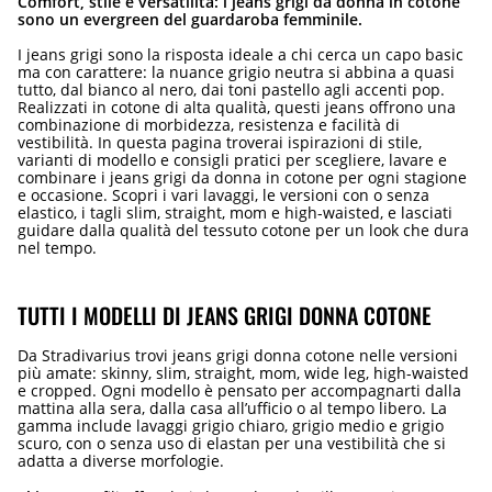
Comfort, stile e versatilità: i jeans grigi da donna in cotone
sono un evergreen del guardaroba femminile.
I jeans grigi sono la risposta ideale a chi cerca un capo basic
ma con carattere: la nuance grigio neutra si abbina a quasi
tutto, dal bianco al nero, dai toni pastello agli accenti pop.
Realizzati in cotone di alta qualità, questi jeans offrono una
combinazione di morbidezza, resistenza e facilità di
vestibilità. In questa pagina troverai ispirazioni di stile,
varianti di modello e consigli pratici per scegliere, lavare e
combinare i jeans grigi da donna in cotone per ogni stagione
e occasione. Scopri i vari lavaggi, le versioni con o senza
elastico, i tagli slim, straight, mom e high-waisted, e lasciati
guidare dalla qualità del tessuto cotone per un look che dura
nel tempo.
TUTTI I MODELLI DI JEANS GRIGI DONNA COTONE
Da Stradivarius trovi jeans grigi donna cotone nelle versioni
più amate: skinny, slim, straight, mom, wide leg, high-waisted
e cropped. Ogni modello è pensato per accompagnarti dalla
mattina alla sera, dalla casa all’ufficio o al tempo libero. La
gamma include lavaggi grigio chiaro, grigio medio e grigio
scuro, con o senza uso di elastan per una vestibilità che si
adatta a diverse morfologie.