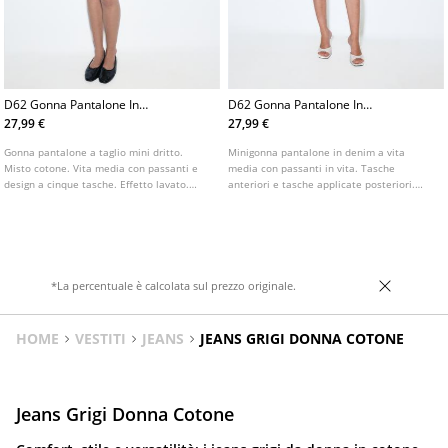
D62 Gonna Pantalone In
D62 Gonna Pantalone In
Denim
Denim L01283422
27,99 €
27,99 €
Gonna pantalone a taglio mini dritto.
Minigonna pantalone in denim a vita
Misto cotone. Vita media con passanti e
media con passanti in vita. Tasche
design a cinque tasche. Effetto lavato.
anteriori e tasche applicate posteriori.
Chiusura frontale con cerniera e bottone.
Chiusura frontale con cerniera e bottone
Disponibile in vari colori.
metallico.
*La percentuale è calcolata sul prezzo originale.
HOME
VESTITI
JEANS
JEANS GRIGI DONNA COTONE
Jeans Grigi Donna Cotone