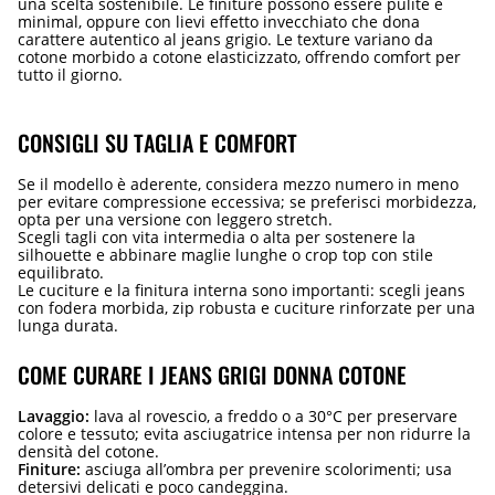
una scelta sostenibile. Le finiture possono essere pulite e
minimal, oppure con lievi effetto invecchiato che dona
carattere autentico al jeans grigio. Le texture variano da
cotone morbido a cotone elasticizzato, offrendo comfort per
tutto il giorno.
CONSIGLI SU TAGLIA E COMFORT
Se il modello è aderente, considera mezzo numero in meno
per evitare compressione eccessiva; se preferisci morbidezza,
opta per una versione con leggero stretch.
Scegli tagli con vita intermedia o alta per sostenere la
silhouette e abbinare maglie lunghe o crop top con stile
equilibrato.
Le cuciture e la finitura interna sono importanti: scegli jeans
con fodera morbida, zip robusta e cuciture rinforzate per una
lunga durata.
COME CURARE I JEANS GRIGI DONNA COTONE
Lavaggio:
lava al rovescio, a freddo o a 30°C per preservare
colore e tessuto; evita asciugatrice intensa per non ridurre la
densità del cotone.
Finiture:
asciuga all’ombra per prevenire scolorimenti; usa
detersivi delicati e poco candeggina.