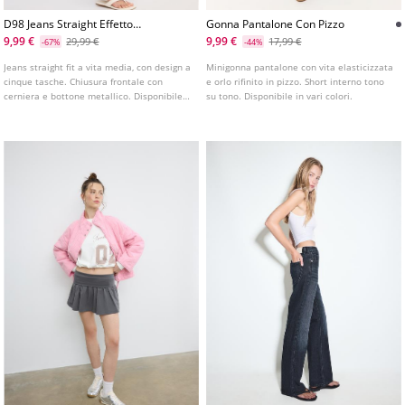
D98 Jeans Straight Effetto
Gonna Pantalone Con Pizzo
Vintage L01499499
9,99 €
9,99 €
29,99 €
17,99 €
-67%
-44%
Jeans straight fit a vita media, con design a
Minigonna pantalone con vita elasticizzata
cinque tasche. Chiusura frontale con
e orlo rifinito in pizzo. Short interno tono
cerniera e bottone metallico. Disponibile
su tono. Disponibile in vari colori.
in vari colori.