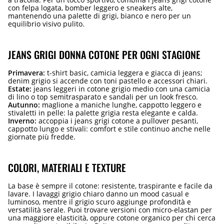
con felpa logata, bomber leggero e sneakers alte,
mantenendo una palette di grigi, bianco e nero per un
equilibrio visivo pulito.
JEANS GRIGI DONNA COTONE PER OGNI STAGIONE
Primavera:
t-shirt basic, camicia leggera e giacca di jeans;
denim grigio si accende con toni pastello e accessori chiari.
Estate:
jeans leggeri in cotone grigio medio con una camicia
di lino o top semitrasparato e sandali per un look fresco.
Autunno:
maglione a maniche lunghe, cappotto leggero e
stivaletti in pelle: la palette grigia resta elegante e calda.
Inverno:
accoppia i jeans grigi cotone a pullover pesanti,
cappotto lungo e stivali: comfort e stile continuo anche nelle
giornate più fredde.
COLORI, MATERIALI E TEXTURE
La base è sempre il cotone: resistente, traspirante e facile da
lavare. I lavaggi grigio chiaro danno un mood casual e
luminoso, mentre il grigio scuro aggiunge profondità e
versatilità serale. Puoi trovare versioni con micro-elastan per
una maggiore elasticità, oppure cotone organico per chi cerca