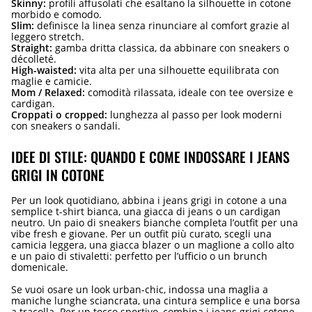
Skinny:
profili affusolati che esaltano la silhouette in cotone
morbido e comodo.
Slim:
definisce la linea senza rinunciare al comfort grazie al
leggero stretch.
Straight:
gamba dritta classica, da abbinare con sneakers o
décolleté.
High-waisted:
vita alta per una silhouette equilibrata con
maglie e camicie.
Mom / Relaxed:
comodità rilassata, ideale con tee oversize e
cardigan.
Croppati o cropped:
lunghezza al passo per look moderni
con sneakers o sandali.
IDEE DI STILE: QUANDO E COME INDOSSARE I JEANS
GRIGI IN COTONE
Per un look quotidiano, abbina i jeans grigi in cotone a una
semplice t-shirt bianca, una giacca di jeans o un cardigan
neutro. Un paio di sneakers bianche completa l’outfit per una
vibe fresh e giovane. Per un outfit più curato, scegli una
camicia leggera, una giacca blazer o un maglione a collo alto
e un paio di stivaletti: perfetto per l’ufficio o un brunch
domenicale.
Se vuoi osare un look urban-chic, indossa una maglia a
maniche lunghe sciancrata, una cintura semplice e una borsa
a tracolla. Per un tocco sportivo, combina i jeans grigi cotone