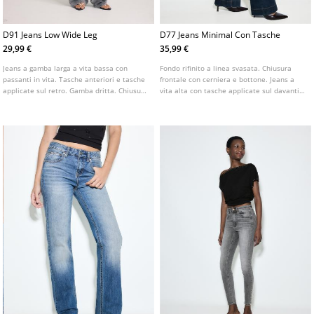
D91 Jeans Low Wide Leg
D77 Jeans Minimal Con Tasche
29,99 €
35,99 €
Jeans a gamba larga a vita bassa con
Fondo rifinito a linea svasata. Chiusura
passanti in vita. Tasche anteriori e tasche
frontale con cerniera e bottone. Jeans a
applicate sul retro. Gamba dritta. Chiusura
vita alta con tasche applicate sul davanti
frontale con cerniera e bottone metallico.
impreziosite da bottoni dorati. Tasche
Disponibile in vari colori.
applicate sul retro. Disponibile in vari
colori.