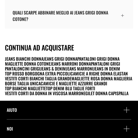
QUALI SCARPE ABBINARE MEGLIO AI JEANS GRIGI DONNA
COTONE?
CONTINUA AD ACQUISTARE
JEANS BIANCHI DONNA
JEANS GRIGI DONNA
PANTALONI GRIGI DONNA
MAGLIETTE DONNA COTONE
JEANS MARRONI DONNA
PANTALONI GRIGI
PANTALONCINI GRIGI
JEANS & DENIM
JEANS MARRONI
JEANS IN DENIM
TOP ROSSO BORGOGNA EXTRA PICCOLI
CAMICIE A RIGHE DONNA ELASTAN
VESTITI CORTI BIANCHI TAGLIA GRANDE
MAGLIETTE ROSA DONNA MAGLIERIA
BORSE TAGLIA UNICA
CAMICIE E MAGLIETTE AZZURRE GRANDI
TOP BIANCHI MAGLIETTE
TOP DENIM BLU TAGLIE FORTI
VESTITI CORTI DA DONNA IN VISCOSA MARRONE
GILET DONNA CAPISPALLA
AIUTO
Assistenza e contatto
NOI
Rintraccia il tuo ordine