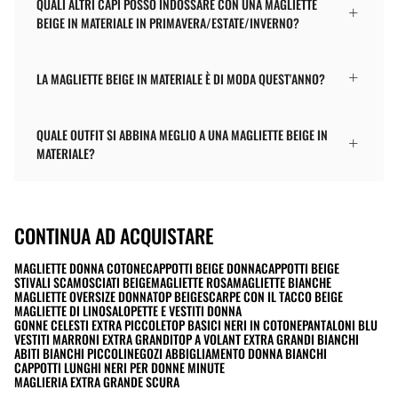
QUALI ALTRI CAPI POSSO INDOSSARE CON UNA MAGLIETTE
BEIGE IN MATERIALE IN PRIMAVERA/ESTATE/INVERNO?
LA MAGLIETTE BEIGE IN MATERIALE È DI MODA QUEST'ANNO?
QUALE OUTFIT SI ABBINA MEGLIO A UNA MAGLIETTE BEIGE IN
MATERIALE?
CONTINUA AD ACQUISTARE
MAGLIETTE DONNA COTONE
CAPPOTTI BEIGE DONNA
CAPPOTTI BEIGE
STIVALI SCAMOSCIATI BEIGE
MAGLIETTE ROSA
MAGLIETTE BIANCHE
MAGLIETTE OVERSIZE DONNA
TOP BEIGE
SCARPE CON IL TACCO BEIGE
MAGLIETTE DI LINO
SALOPETTE E VESTITI DONNA
GONNE CELESTI EXTRA PICCOLE
TOP BASICI NERI IN COTONE
PANTALONI BLU
VESTITI MARRONI EXTRA GRANDI
TOP A VOLANT EXTRA GRANDI BIANCHI
ABITI BIANCHI PICCOLI
NEGOZI ABBIGLIAMENTO DONNA BIANCHI
CAPPOTTI LUNGHI NERI PER DONNE MINUTE
MAGLIERIA EXTRA GRANDE SCURA