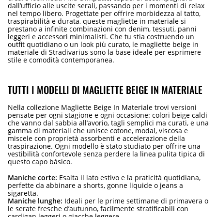
dall’ufficio alle uscite serali, passando per i momenti di relax
nel tempo libero. Progettate per offrire morbidezza al tatto,
traspirabilità e durata, queste magliette in materiale si
prestano a infinite combinazioni con denim, tessuti, panni
leggeri e accessori minimalisti. Che tu stia costruendo un
outfit quotidiano o un look più curato, le magliette beige in
materiale di Stradivarius sono la base ideale per esprimere
stile e comodità contemporanea.
TUTTI I MODELLI DI MAGLIETTE BEIGE IN MATERIALE
Nella collezione Magliette Beige In Materiale trovi versioni
pensate per ogni stagione e ogni occasione: colori beige caldi
che vanno dal sabbia all’avorio, tagli semplici ma curati, e una
gamma di materiali che unisce cotone, modal, viscosa e
miscele con proprietà assorbenti e accelerazione della
traspirazione. Ogni modello è stato studiato per offrire una
vestibilità confortevole senza perdere la linea pulita tipica di
questo capo básico.
Maniche corte:
Esalta il lato estivo e la praticità quotidiana,
perfette da abbinare a shorts, gonne liquide o jeans a
sigaretta.
Maniche lunghe:
Ideali per le prime settimane di primavera o
le serate fresche d’autunno, facilmente stratificabili con
cardigan leggeri o giacche leggere.