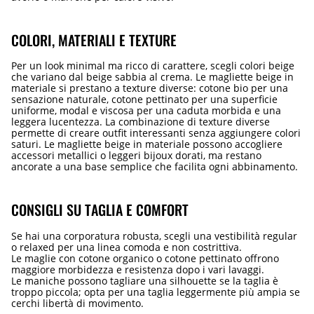
COLORI, MATERIALI E TEXTURE
Per un look minimal ma ricco di carattere, scegli colori beige
che variano dal beige sabbia al crema. Le magliette beige in
materiale si prestano a texture diverse: cotone bio per una
sensazione naturale, cotone pettinato per una superficie
uniforme, modal e viscosa per una caduta morbida e una
leggera lucentezza. La combinazione di texture diverse
permette di creare outfit interessanti senza aggiungere colori
saturi. Le magliette beige in materiale possono accogliere
accessori metallici o leggeri bijoux dorati, ma restano
ancorate a una base semplice che facilita ogni abbinamento.
CONSIGLI SU TAGLIA E COMFORT
Se hai una corporatura robusta, scegli una vestibilità regular
o relaxed per una linea comoda e non costrittiva.
Le maglie con cotone organico o cotone pettinato offrono
maggiore morbidezza e resistenza dopo i vari lavaggi.
Le maniche possono tagliare una silhouette se la taglia è
troppo piccola; opta per una taglia leggermente più ampia se
cerchi libertà di movimento.