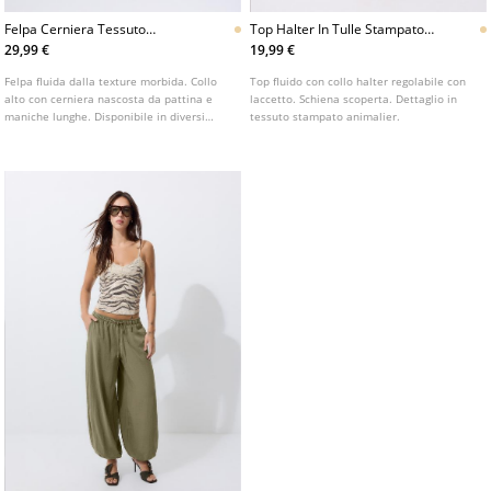
Felpa Cerniera Tessuto
Top Halter In Tulle Stampato
Morbido
Con Scollo A Foulard
29,99 €
19,99 €
Felpa fluida dalla texture morbida. Collo
Top fluido con collo halter regolabile con
alto con cerniera nascosta da pattina e
laccetto. Schiena scoperta. Dettaglio in
maniche lunghe. Disponibile in diversi
tessuto stampato animalier.
colori.