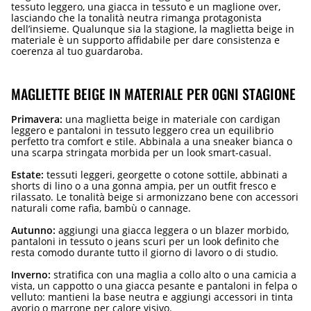
tessuto leggero, una giacca in tessuto e un maglione over,
lasciando che la tonalità neutra rimanga protagonista
dell’insieme. Qualunque sia la stagione, la maglietta beige in
materiale è un supporto affidabile per dare consistenza e
coerenza al tuo guardaroba.
MAGLIETTE BEIGE IN MATERIALE PER OGNI STAGIONE
Primavera:
una maglietta beige in materiale con cardigan
leggero e pantaloni in tessuto leggero crea un equilibrio
perfetto tra comfort e stile. Abbinala a una sneaker bianca o
una scarpa stringata morbida per un look smart-casual.
Estate:
tessuti leggeri, georgette o cotone sottile, abbinati a
shorts di lino o a una gonna ampia, per un outfit fresco e
rilassato. Le tonalità beige si armonizzano bene con accessori
naturali come rafia, bambù o cannage.
Autunno:
aggiungi una giacca leggera o un blazer morbido,
pantaloni in tessuto o jeans scuri per un look definito che
resta comodo durante tutto il giorno di lavoro o di studio.
Inverno:
stratifica con una maglia a collo alto o una camicia a
vista, un cappotto o una giacca pesante e pantaloni in felpa o
velluto: mantieni la base neutra e aggiungi accessori in tinta
avorio o marrone per calore visivo.