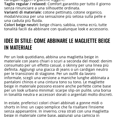
Taglio regular / relaxed:
Comfort garantito per tutto il giorno
senza rinunciare a una silhouette ordinata.
Varianti di materiale:
cotone pettinato, cotone organico,
modal/viscosa per una sensazione più setosa sulla pelle e
una caduta più fluida.
Colori beige neutri:
beige chiaro, sabbia, crema ecrù, tutte
tonalità facili da abbinare con qualunque look e accessorio.
IDEE DI STILE: COME ABBINARE LE MAGLIETTE BEIGE
IN MATERIALE
Per un look quotidiano, abbina una maglietta beige in
materiale con jeans chiari o scuri a seconda del mood: denim
consumato per un effetto casual, o skinny per una linea più
definita. Aggiungi una giacca di jeans o un cardigan neutro
per le transizioni di stagione. Per un outfit da lavoro
informale, scegli una versione a maniche lunghe abbinata a
pantaloni chinos e una cintura tono su tono. Le magliette
beige in materiale possono essere anche perfette come base
per un look urbano minimal: scarpe slip-on pulite, una borsa
in tonalità neutra e accessori dorati o argentati molto discreti.
In estate, preferisci colori chiari abbinati a gonne midi o
shorts in lino: un capo semplice che fa risaltare l’insieme
senza appesantire. In inverno, crea strati con una maglietta
beige in materiale come base, aggiungi una camicia in