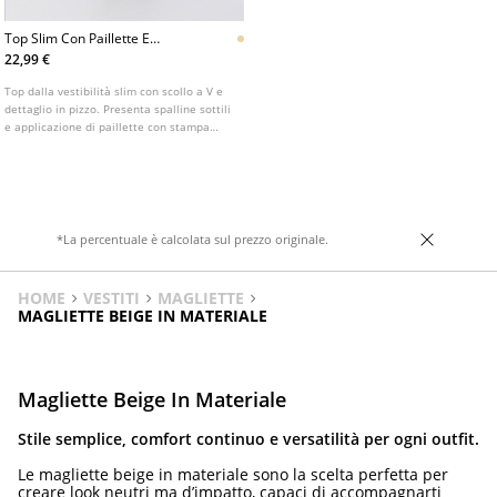
Top Slim Con Paillette E
Stampa Animalier
22,99 €
Top dalla vestibilità slim con scollo a V e
dettaglio in pizzo. Presenta spalline sottili
e applicazione di paillette con stampa
animalier.
*La percentuale è calcolata sul prezzo originale.
HOME
VESTITI
MAGLIETTE
MAGLIETTE BEIGE IN MATERIALE
Magliette Beige In Materiale
Stile semplice, comfort continuo e versatilità per ogni outfit.
Le magliette beige in materiale sono la scelta perfetta per
creare look neutri ma d’impatto, capaci di accompagnarti