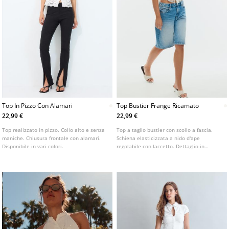
Top In Pizzo Con Alamari
Top Bustier Frange Ricamato
22,99 €
22,99 €
Top realizzato in pizzo. Collo alto e senza
Top a taglio bustier con scollo a fascia.
maniche. Chiusura frontale con alamari.
Schiena elasticizzata a nido d'ape
Disponibile in vari colori.
regolabile con laccetto. Dettaglio in
tessuto con ricami e frange. Disponibile in
vari colori.