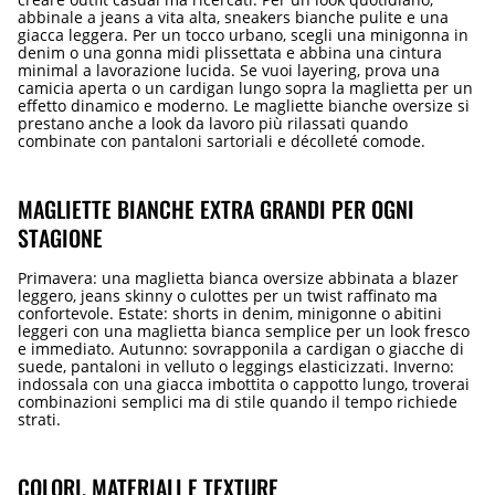
abbinale a jeans a vita alta, sneakers bianche pulite e una
giacca leggera. Per un tocco urbano, scegli una minigonna in
denim o una gonna midi plissettata e abbina una cintura
minimal a lavorazione lucida. Se vuoi layering, prova una
camicia aperta o un cardigan lungo sopra la maglietta per un
effetto dinamico e moderno. Le magliette bianche oversize si
prestano anche a look da lavoro più rilassati quando
combinate con pantaloni sartoriali e décolleté comode.
MAGLIETTE BIANCHE EXTRA GRANDI PER OGNI
STAGIONE
Primavera: una maglietta bianca oversize abbinata a blazer
leggero, jeans skinny o culottes per un twist raffinato ma
confortevole. Estate: shorts in denim, minigonne o abitini
leggeri con una maglietta bianca semplice per un look fresco
e immediato. Autunno: sovrapponila a cardigan o giacche di
suede, pantaloni in velluto o leggings elasticizzati. Inverno:
indossala con una giacca imbottita o cappotto lungo, troverai
combinazioni semplici ma di stile quando il tempo richiede
strati.
COLORI, MATERIALI E TEXTURE