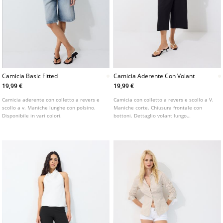
Camicia Basic Fitted
Camicia Aderente Con Volant
19,99 €
19,99 €
Camicia aderente con colletto a revers e
Camicia con colletto a revers e scollo a V.
scollo a v. Maniche lunghe con polsino.
Maniche corte. Chiusura frontale con
Disponibile in vari colori.
bottoni. Dettaglio volant lungo
l'abbottonatura.