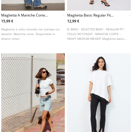
Maglietta A Maniche Corte
Maglietta Basic Regular Fit
Con Stampa
Morbida Al Tatto
15,99 €
12,99 €
Maglietta a collo rotondo con stampa sul
B- BASIC - SELECTED BASIC - REGULAR FIT -
davanti. Maniche corte. Disponibile in
COLLO ROTONDO - MANICHE CORTE -
diversi colori.
HEAVY MEDIUM WEIGHT Maglietta basic
regular fit dalla linea dritta, realizzata in
tessuto di cotone misto elastan con una
texture morbida al tatto. Collo rotondo e
maniche corte. Disponibile in vari colori.