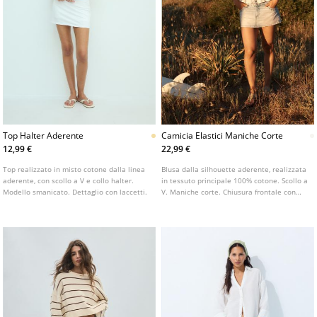
Top Halter Aderente
Camicia Elastici Maniche Corte
12,99 €
22,99 €
Top realizzato in misto cotone dalla linea
Blusa dalla silhouette aderente, realizzata
aderente, con scollo a V e collo halter.
in tessuto principale 100% cotone. Scollo a
Modello smanicato. Dettaglio con laccetti.
V. Maniche corte. Chiusura frontale con
bottoni. Dettaglio di tessuto arricciato in
vita. Disponibile in vari colori.