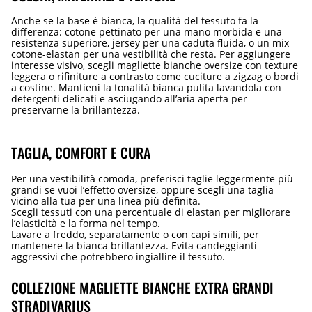
Anche se la base è bianca, la qualità del tessuto fa la
differenza: cotone pettinato per una mano morbida e una
resistenza superiore, jersey per una caduta fluida, o un mix
cotone-elastan per una vestibilità che resta. Per aggiungere
interesse visivo, scegli magliette bianche oversize con texture
leggera o rifiniture a contrasto come cuciture a zigzag o bordi
a costine. Mantieni la tonalità bianca pulita lavandola con
detergenti delicati e asciugando all’aria aperta per
preservarne la brillantezza.
TAGLIA, COMFORT E CURA
Per una vestibilità comoda, preferisci taglie leggermente più
grandi se vuoi l’effetto oversize, oppure scegli una taglia
vicino alla tua per una linea più definita.
Scegli tessuti con una percentuale di elastan per migliorare
l’elasticità e la forma nel tempo.
Lavare a freddo, separatamente o con capi simili, per
mantenere la bianca brillantezza. Evita candeggianti
aggressivi che potrebbero ingiallire il tessuto.
COLLEZIONE MAGLIETTE BIANCHE EXTRA GRANDI
STRADIVARIUS