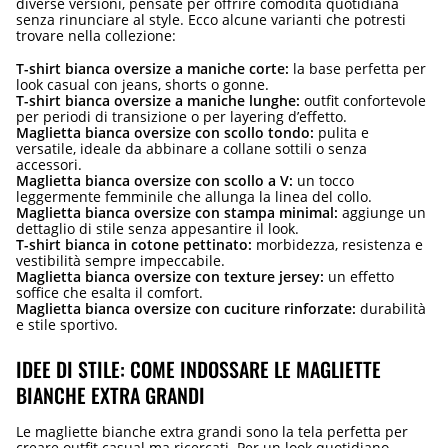
diverse versioni, pensate per offrire comodità quotidiana
senza rinunciare al style. Ecco alcune varianti che potresti
trovare nella collezione:
T-shirt bianca oversize a maniche corte:
la base perfetta per
look casual con jeans, shorts o gonne.
T-shirt bianca oversize a maniche lunghe:
outfit confortevole
per periodi di transizione o per layering d’effetto.
Maglietta bianca oversize con scollo tondo:
pulita e
versatile, ideale da abbinare a collane sottili o senza
accessori.
Maglietta bianca oversize con scollo a V:
un tocco
leggermente femminile che allunga la linea del collo.
Maglietta bianca oversize con stampa minimal:
aggiunge un
dettaglio di stile senza appesantire il look.
T-shirt bianca in cotone pettinato:
morbidezza, resistenza e
vestibilità sempre impeccabile.
Maglietta bianca oversize con texture jersey:
un effetto
soffice che esalta il comfort.
Maglietta bianca oversize con cuciture rinforzate:
durabilità
e stile sportivo.
IDEE DI STILE: COME INDOSSARE LE MAGLIETTE
BIANCHE EXTRA GRANDI
Le magliette bianche extra grandi sono la tela perfetta per
creare outfit casual ma ricercati. Per un look quotidiano,