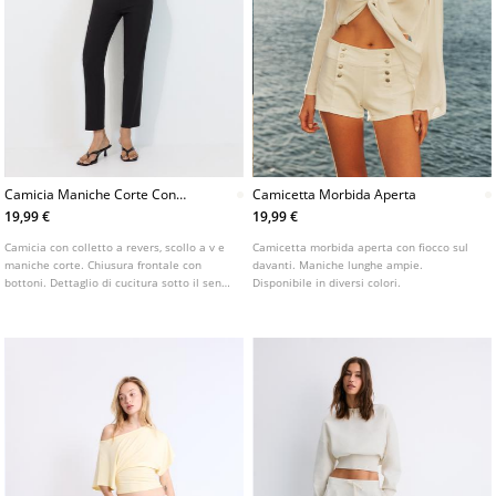
Camicia Maniche Corte Con
Camicetta Morbida Aperta
Taglio Sotto Il Seno
19,99 €
19,99 €
Camicia con colletto a revers, scollo a v e
Camicetta morbida aperta con fiocco sul
maniche corte. Chiusura frontale con
davanti. Maniche lunghe ampie.
bottoni. Dettaglio di cucitura sotto il seno
Disponibile in diversi colori.
e vita aderente. Disponibile in vari colori.