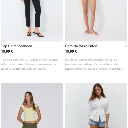
Top Halter Satinato
Camicia Basic Fitted
19,99 €
19,99 €
Top con collo halter realizzato in tessuto
Maniche lunghe con polsino. Chiusura
effetto satinato. Chiusura posteriore con
frontale con bottoni. Camicia basic dal
bottoni. Disponibile in vari colori.
taglio aderente. Collo a revers. Disponibile
in vari colori.