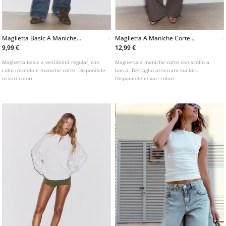
Maglietta Basic A Maniche
Maglietta A Maniche Corte
Corte Con Collo Rotondo
Con Scollo A Barca E
9,99 €
12,99 €
Arricciature L07055550
Maglietta basic a vestibilità regular, con
Maglietta a maniche corte con scollo a
collo rotondo e maniche corte. Disponibile
barca. Dettaglio arricciato sui lati.
in vari colori.
Disponibile in vari colori.