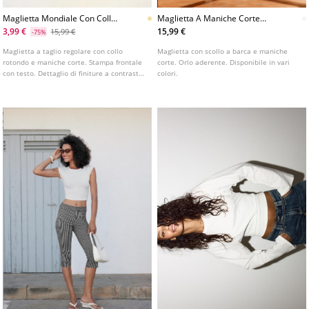
Maglietta Mondiale Con Collo
Maglietta A Maniche Corte
A Contrasto
Con Scollo A Barca
3,99 €
15,99 €
15,99 €
-75%
Maglietta a taglio regolare con collo
Maglietta con scollo a barca e maniche
rotondo e maniche corte. Stampa frontale
corte. Orlo aderente. Disponibile in vari
con testo. Dettaglio di finiture a contrasto.
colori.
Disponibile in diversi colori.