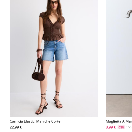
Camicia Elastici Maniche Corte
Maglietta A Ma
Banana
22,99 €
3,99 €
15,
-75%