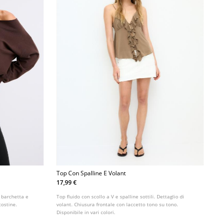
Top Con Spalline E Volant
17,99 €
a barchetta e
Top fluido con scollo a V e spalline sottili. Dettaglio di
costine.
volant. Chiusura frontale con laccetto tono su tono.
Disponibile in vari colori.