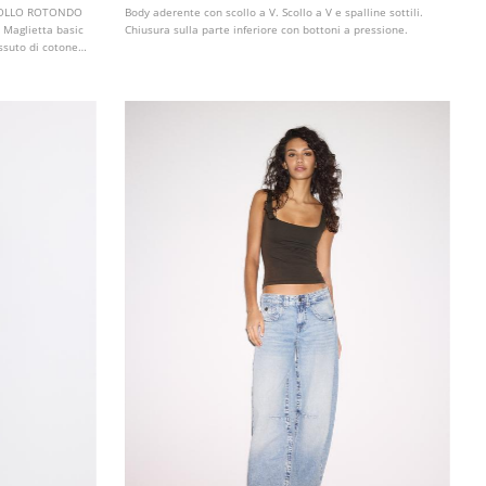
- COLLO ROTONDO
Body aderente con scollo a V. Scollo a V e spalline sottili.
Maglietta basic
Chiusura sulla parte inferiore con bottoni a pressione.
tessuto di cotone
tto. Collo
 colori.