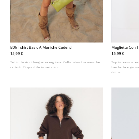
B06 Tshirt Basic A Maniche Cadenti
Maglietta Con T
15,99 €
15,99 €
T-shirt basic di lunghezza regolare. Collo rotondo e maniche
Top in tessuto test
cadenti. Disponibile in vari colori.
barchetta e giroma
dritto.