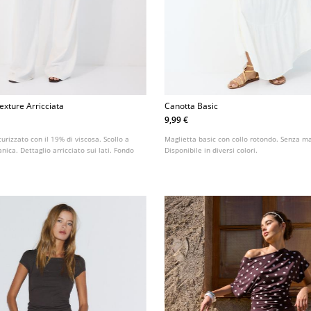
exture Arricciata
Canotta Basic
9,99 €
urizzato con il 19% di viscosa. Scollo a
Maglietta basic con collo rotondo. Senza m
nica. Dettaglio arricciato sui lati. Fondo
Disponibile in diversi colori.