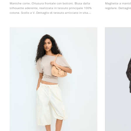
Maniche corte. Chiusura frontale con bottoni. Blusa dalla
Maglietta a manich
silhouette aderente, realizzata in tessuto principale 100%
regolare. Dettagli
cotone. Scollo a V. Dettaglio di tessuto arricciato in vita.
Disponibile in vari colori.