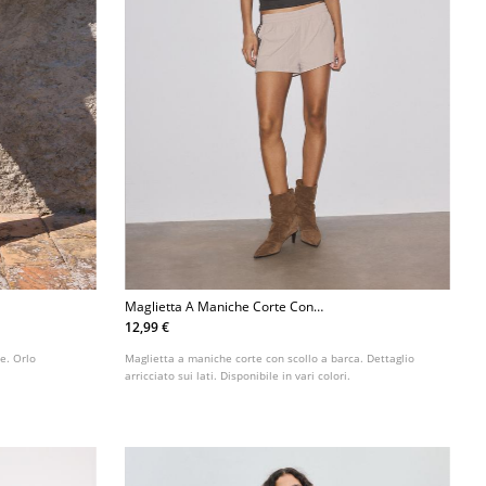
Maglietta A Maniche Corte Con
Scollo A Barca E Arricciature
12,99 €
L07055550
e. Orlo
Maglietta a maniche corte con scollo a barca. Dettaglio
arricciato sui lati. Disponibile in vari colori.