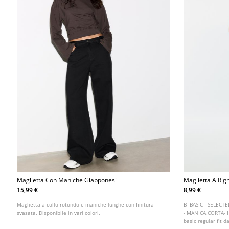
Maglietta Con Maniche Giapponesi
Maglietta A Rig
15,99 €
8,99 €
Maglietta a collo rotondo e maniche lunghe con finitura
B- BASIC - SELEC
svasata. Disponibile in vari colori.
- MANICA CORTA- 
basic regular fit d
cotone. Girocollo 