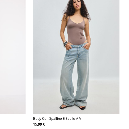
Body Con Spalline E Scollo A V
15,99 €