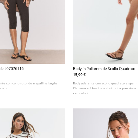
ide L07076116
Body In Poliammide Scollo Quadrato
15,99 €
ente con collo rotondo e spalline larghe.
Body aderente con scollo quadrato e spallin
 colori.
Chiusura sul fondo con bottoni a pressione.
vari colori.