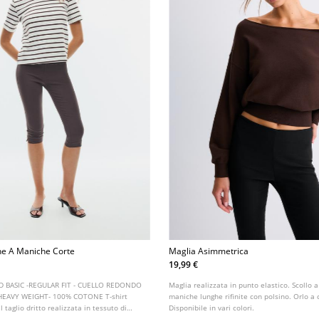
he A Maniche Corte
Maglia Asimmetrica
19,99 €
TED BASIC -REGULAR FIT - CUELLO REDONDO
Maglia realizzata in punto elastico. Scollo 
HEAVY WEIGHT- 100% COTONE T-shirt
maniche lunghe rifinite con polsino. Orlo a 
al taglio dritto realizzata in tessuto di
Disponibile in vari colori.
e maniche corte.