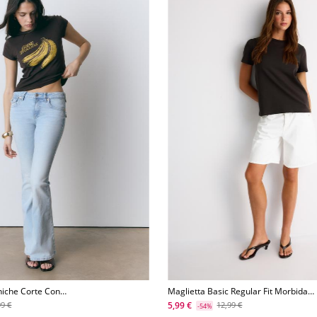
niche Corte Con
Maglietta Basic Regular Fit Morbida
Al Tatto
5,99 €
99 €
12,99 €
-54%