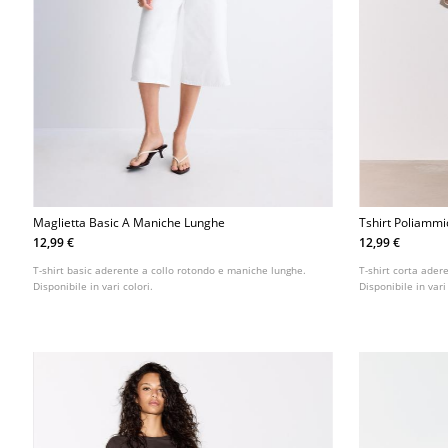
Maglietta Basic A Maniche Lunghe
Tshirt Poliamm
12,99 €
12,99 €
T-shirt basic aderente a collo rotondo e maniche lunghe.
T-shirt corta ader
Disponibile in vari colori.
Disponibile in vari