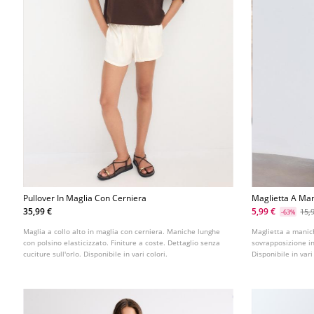
Pullover In Maglia Con Cerniera
Maglietta A Ma
Strato
35,99 €
5,99 €
15,
-63%
Maglia a collo alto in maglia con cerniera. Maniche lunghe
Maglietta a manich
con polsino elasticizzato. Finiture a coste. Dettaglio senza
sovrapposizione in
cuciture sull'orlo. Disponibile in vari colori.
Disponibile in vari