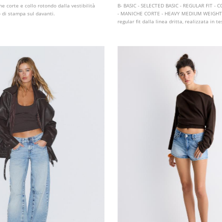
e corte e collo rotondo dalla vestibilità
B- BASIC - SELECTED BASIC - REGULAR FIT 
o di stampa sul davanti.
- MANICHE CORTE - HEAVY MEDIUM WEIGHT 
regular fit dalla linea dritta, realizzata in 
misto elastan con una texture morbida al ta
rotondo e maniche corte. Disponibile in vari