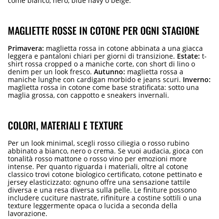
come bianco, nero, blue navy o beige.
MAGLIETTE ROSSE IN COTONE PER OGNI STAGIONE
Primavera:
maglietta rossa in cotone abbinata a una giacca
leggera e pantaloni chiari per giorni di transizione.
Estate:
t-
shirt rossa cropped o a maniche corte, con short di lino o
denim per un look fresco.
Autunno:
maglietta rossa a
maniche lunghe con cardigan morbido e jeans scuri.
Inverno:
maglietta rossa in cotone come base stratificata: sotto una
maglia grossa, con cappotto e sneakers invernali.
COLORI, MATERIALI E TEXTURE
Per un look minimal, scegli rosso ciliegia o rosso rubino
abbinato a bianco, nero o crema. Se vuoi audacia, gioca con
tonalità rosso mattone o rosso vino per emozioni more
intense. Per quanto riguarda i materiali, oltre al cotone
classico trovi cotone biologico certificato, cotone pettinato e
jersey elasticizzato: ognuno offre una sensazione tattile
diversa e una resa diversa sulla pelle. Le finiture possono
includere cuciture nastrate, rifiniture a costine sottili o una
texture leggermente opaca o lucida a seconda della
lavorazione.