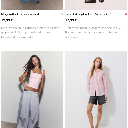
Maglietta Giapponese A
Tshirt A Righe Con Scollo A V E
Maniche Corte
Maniche Giapponesi
15,99 €
17,99 €
Maglietta a collo rotondo e maniche corte
T-shirt dal taglio rilassato con scollo a V.
giapponesi. Dettaglio orlo aderente.
Presenta maniche giapponesi e fondo
Disponibile in vari colori.
aderente.