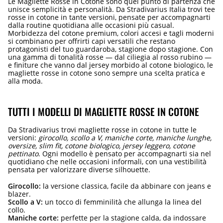
Le Magliette Rosse in Cotone sono quel punto di partenza che
unisce semplicità e personalità. Da Stradivarius Italia trovi tee
rosse in cotone in tante versioni, pensate per accompagnarti
dalla routine quotidiana alle occasioni più casual.
Morbidezza del cotone premium, colori accesi e tagli moderni
si combinano per offrirti capi versatili che restano
protagonisti del tuo guardaroba, stagione dopo stagione. Con
una gamma di tonalità rosse — dal ciliegia al rosso rubino —
e finiture che vanno dal jersey morbido al cotone biologico, le
magliette rosse in cotone sono sempre una scelta pratica e
alla moda.
TUTTI I MODELLI DI MAGLIETTE ROSSE IN COTONE
Da Stradivarius trovi magliette rosse in cotone in tutte le
versioni:
girocollo, scollo a V, maniche corte, maniche lunghe,
oversize, slim fit, cotone biologico, jersey leggero, cotone
pettinato
. Ogni modello è pensato per accompagnarti sia nel
quotidiano che nelle occasioni informali, con una vestibilità
pensata per valorizzare diverse silhouette.
Girocollo:
la versione classica, facile da abbinare con jeans e
blazer.
Scollo a V:
un tocco di femminilità che allunga la linea del
collo.
Maniche corte:
perfette per la stagione calda, da indossare