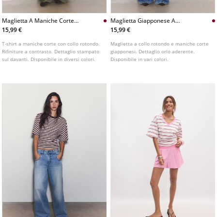
Maglietta A Maniche Corte
Maglietta Giapponese A
Con Stampa
Maniche Corte
15,99 €
15,99 €
T-shirt a maniche corte con collo rotondo.
Maglietta a collo rotondo e maniche corte
Rifiniture a contrasto. Dettaglio stampato
giapponesi. Dettaglio orlo aderente.
sul davanti. Disponibile in diversi colori.
Disponibile in vari colori.