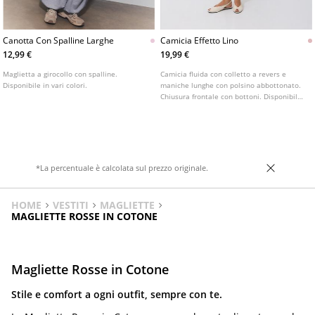
Canotta Con Spalline Larghe
Camicia Effetto Lino
12,99 €
19,99 €
Maglietta a girocollo con spalline.
Camicia fluida con colletto a revers e
Disponibile in vari colori.
maniche lunghe con polsino abbottonato.
Chiusura frontale con bottoni. Disponibile
in vari colori.
*La percentuale è calcolata sul prezzo originale.
HOME
VESTITI
MAGLIETTE
MAGLIETTE ROSSE IN COTONE
Magliette Rosse in Cotone
Stile e comfort a ogni outfit, sempre con te.