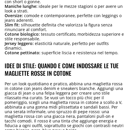
con short o gonne.
Maniche lunghe:
ideale per le mezze stagioni o per avere un
look a strati.
Oversize:
comode e contemporanee, perfette con leggings o
jeans aderenti.
Slim fit:
silhouette definita che valorizza la figura senza
rinunciare al comfort.
Cotone biologico:
tessuto certificato, morbidezza superiore e
stile responsabile.
Jersey leggero:
elasticità naturale, perfetto per outfits
dinamici.
Cotone pettinato:
superficie liscia e resistenza nel tempo.
IDEE DI STILE: QUANDO E COME INDOSSARE LE TUE
MAGLIETTE ROSSE IN COTONE
Per un look quotidiano e pratico, abbina una maglietta rossa
in cotone con jeans denim e sneakers bianche. Aggiungi una
giacca di jean o una felpa leggera per creare uno stile
rilassato ma curato. Se vuoi un tocco più chic per il
pomeriggio, scegli una maglietta rossa in cotone a scollo a V,
abbinata a una gonna midi plissettata e sandali bassi. Per
una serata informale, uno spruzzo di pepe rosso: una
maglietta rossa con una giacca nera, pantaloni pull-on e
tacchi comodi. Il rosso è una tinta che aggiunge energia e
fiducia a ogni outfit, soprattutto se giochi con contrasti neutri