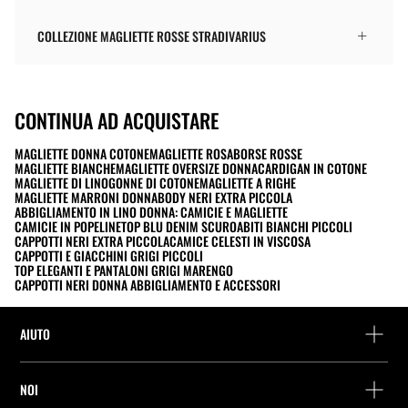
COLLEZIONE MAGLIETTE ROSSE STRADIVARIUS
CONTINUA AD ACQUISTARE
MAGLIETTE DONNA COTONE
MAGLIETTE ROSA
BORSE ROSSE
MAGLIETTE BIANCHE
MAGLIETTE OVERSIZE DONNA
CARDIGAN IN COTONE
MAGLIETTE DI LINO
GONNE DI COTONE
MAGLIETTE A RIGHE
MAGLIETTE MARRONI DONNA
BODY NERI EXTRA PICCOLA
ABBIGLIAMENTO IN LINO DONNA: CAMICIE E MAGLIETTE
CAMICIE IN POPELINE
TOP BLU DENIM SCURO
ABITI BIANCHI PICCOLI
CAPPOTTI NERI EXTRA PICCOLA
CAMICE CELESTI IN VISCOSA
CAPPOTTI E GIACCHINI GRIGI PICCOLI
TOP ELEGANTI E PANTALONI GRIGI MARENGO
CAPPOTTI NERI DONNA ABBIGLIAMENTO E ACCESSORI
AIUTO
Assistenza e contatto
NOI
Rintraccia il tuo ordine