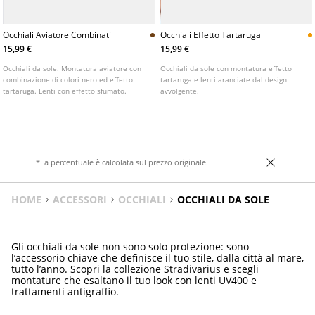
Occhiali Aviatore Combinati
Occhiali Effetto Tartaruga
15,99 €
15,99 €
Occhiali da sole. Montatura aviatore con
Occhiali da sole con montatura effetto
combinazione di colori nero ed effetto
tartaruga e lenti aranciate dal design
tartaruga. Lenti con effetto sfumato.
avvolgente.
*La percentuale è calcolata sul prezzo originale.
HOME
ACCESSORI
OCCHIALI
OCCHIALI DA SOLE
Gli occhiali da sole non sono solo protezione: sono
l’accessorio chiave che definisce il tuo stile, dalla città al mare,
tutto l’anno. Scopri la collezione Stradivarius e scegli
montature che esaltano il tuo look con lenti UV400 e
trattamenti antigraffio.