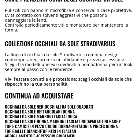
Puliscili con panno in microfibra e conserva in case protettive.
Evita contatto con solventi aggressivi che possono
danneggiare le lenti.
Controlla periodicamente viti e montature per mantenere la
forma.
COLLEZIONE OCCHIALI DA SOLE STRADIVARIUS
La linea di occhiali da sole Stradivarius combina design
contemporaneo, protezione affidabile e prezzo accessibile.
Scegli tra modelli unisex o dedicati a uomo/donna per un look
sempre al passo con le tendenze.
Vivi l’estate con stile e protezione: scegli occhiali da sole che
rispecchino la tua personalità.
CONTINUA AD ACQUISTARE
OCCHIALI DA SOLE NERI
OCCHIALI DA SOLE QUADRATI
OCCHIALI DA SOLE RETTANGOLARI DONNA
OCCHIALI DA SOLE MARRONI TAGLIA UNICA
OCCHIALI DA SOLE DONNA MARRONI TAGLIA UNICA
PANTALONI BAGGY
TOP E CAMICIE IN PIZZO CRUDO DONNA
PANTALONI A PINCES DONNA
TOP GIALLI E BIANCHI
TOP NERI IN ELASTAN
ABBIGLIAMENTO E ACCESSORI GRIGI MEDI