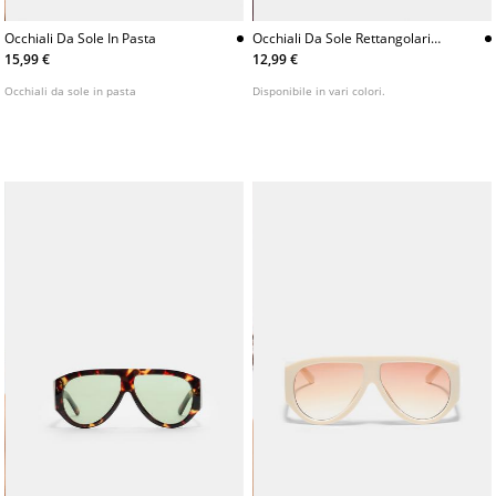
Occhiali Da Sole Rettangolari
Occhiali Da Sole In Pasta
Tartaruga
12,99 €
15,99 €
Disponibile in vari colori.
Occhiali da sole in pasta