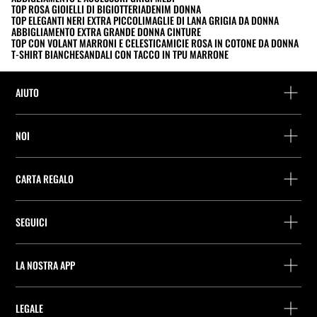
TOP ROSA GIOIELLI DI BIGIOTTERIA
DENIM DONNA
TOP ELEGANTI NERI EXTRA PICCOLI
MAGLIE DI LANA GRIGIA DA DONNA
ABBIGLIAMENTO EXTRA GRANDE DONNA CINTURE
TOP CON VOLANT MARRONI E CELESTI
CAMICIE ROSA IN COTONE DA DONNA
T-SHIRT BIANCHE
SANDALI CON TACCO IN TPU MARRONE
AIUTO
Assistenza e contatto
NOI
Rintraccia il tuo ordine
Trova un negozio
Restituzione come ospite
CARTA REGALO
Società
Ricerca dei punti di consegna
Consulta Saldo
Lavora presso Stradivarius
Stradivarius ID
SEGUICI
Acquisto Carta Regalo
Company Profile
Preferenze per i cookie
Prevenzione frodi
Guida all’imballaggio
LA NOSTRA APP
iOS
Android
LEGALE