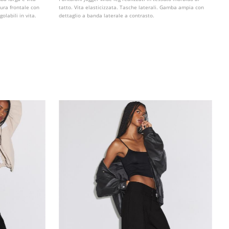
sura frontale con
tatto. Vita elasticizzata. Tasche laterali. Gamba ampia con
olabili in vita.
dettaglio a banda laterale a contrasto.