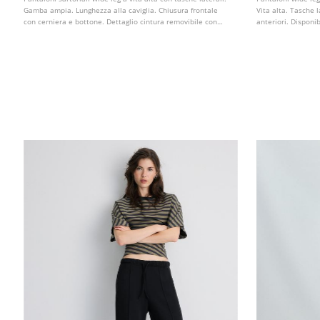
Gamba ampia. Lunghezza alla caviglia. Chiusura frontale
Vita alta. Tasche 
con cerniera e bottone. Dettaglio cintura removibile con
anteriori. Disponibi
fibbia. Pince sul davanti.