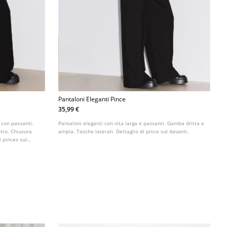
Pantaloni Eleganti Pince
35,99 €
 con passanti.
Pantaloni eleganti con vita larga e passanti. Gamba dritta e
etro. Chiusura
ampia. Tasche laterali. Dettaglio di pince sul davanti.
i pinces sul