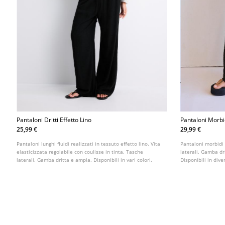
Pantaloni Dritti Effetto Lino
Pantaloni Morbi
25,99 €
29,99 €
Pantaloni lunghi fluidi realizzati in tessuto effetto lino. Vita
Pantaloni morbidi 
elasticizzata regolabile con coulisse in tinta. Tasche
laterali. Gamba dri
laterali. Gamba dritta e ampia. Disponibili in vari colori.
Disponibili in diver