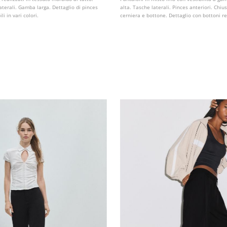
laterali. Gamba larga. Dettaglio di pinces
alta. Tasche laterali. Pinces anteriori. Chiu
li in vari colori.
cerniera e bottone. Dettaglio con bottoni reg