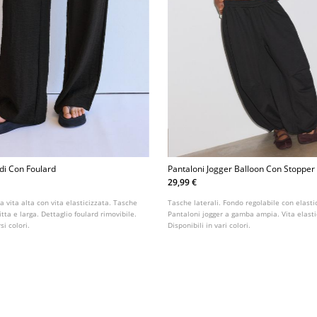
di Con Foulard
Pantaloni Jogger Balloon Con Stopper
29,99 €
a vita alta con vita elasticizzata. Tasche
Tasche laterali. Fondo regolabile con elasti
tta e larga. Dettaglio foulard rimovibile.
Pantaloni jogger a gamba ampia. Vita elasti
si colori.
Disponibili in vari colori.