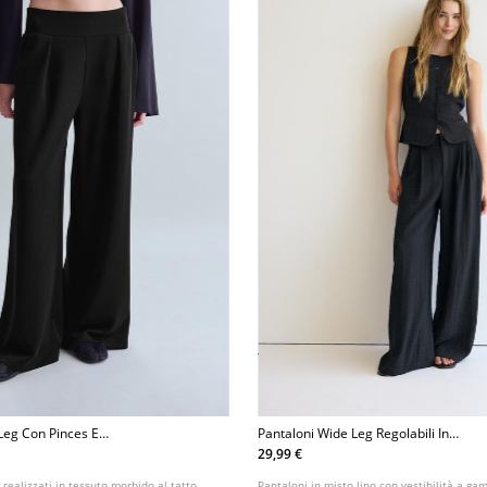
Leg Con Pinces E
Pantaloni Wide Leg Regolabili In
o
Misto Lino
29,99 €
 realizzati in tessuto morbido al tatto.
Pantaloni in misto lino con vestibilità a ga