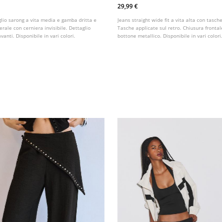
29,99 €
aglio sarong a vita media e gamba dritta e
Jeans straight wide fit a vita alta con tasche
erale con cerniera invisibile. Dettaglio
Tasche applicate sul retro. Chiusura frontal
vanti. Disponibile in vari colori.
bottone metallico. Disponibile in vari colori
passanti. Gamba dritta e ampia.