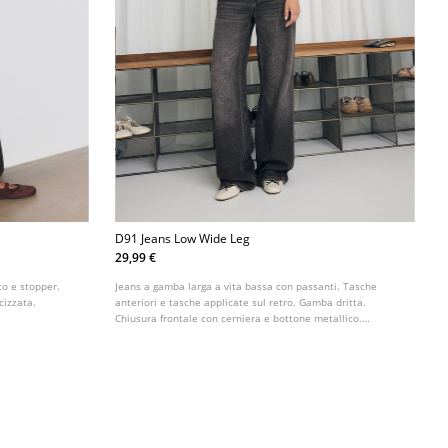
D91 Jeans Low Wide Leg
29,99 €
co e stopper.
Jeans a gamba larga a vita bassa con passanti. Tasche
cizzata.
anteriori e tasche applicate sul retro. Gamba dritta.
Chiusura frontale con cerniera e bottone metallico.
Disponibile in vari colori.