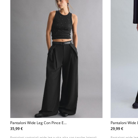
Pantaloni Wide Leg Con Pince E
Pantaloni Wide 
Cintura
Tessuto Morbid
35,99 €
29,99 €
Pantaloni sartoriali wide leg a vita alta con tasche laterali.
Pantaloni wide leg