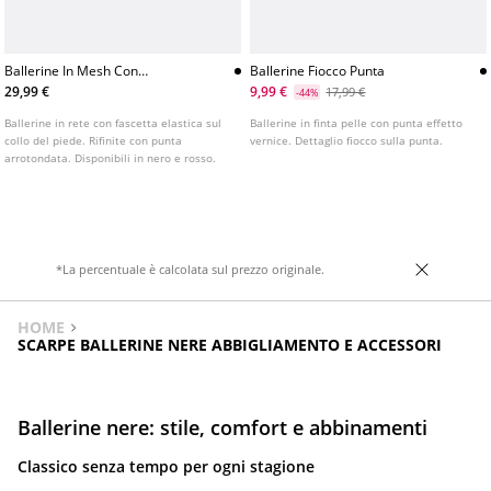
Ballerine In Mesh Con
Ballerine Fiocco Punta
Cinturino
29,99 €
9,99 €
17,99 €
-44%
Ballerine in rete con fascetta elastica sul
Ballerine in finta pelle con punta effetto
collo del piede. Rifinite con punta
vernice. Dettaglio fiocco sulla punta.
arrotondata. Disponibili in nero e rosso.
*La percentuale è calcolata sul prezzo originale.
HOME
SCARPE BALLERINE NERE ABBIGLIAMENTO E ACCESSORI
Ballerine nere: stile, comfort e abbinamenti
Classico senza tempo per ogni stagione