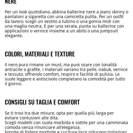
NERE
Per un look quotidiano, abbina ballerine nere a jeans skinny o
pantaloni a sigaretta con una camicetta pulita. Per un outfit
da lavoro, scegli un vestito a tubino o una gonna midi con
una maglia neutra. E per una serata, punta su ballerine con
applicazioni o vernice insieme a un abito o una jumpsuit
elegante.
COLORI, MATERIALI E TEXTURE
Il nero puro rimane un must, ma puoi osare con tonalità
antracite o grafite. I materiali variano tra pelle, nabuk, vernice
e tessuto, offrendo comfort, respiro e facilità di pulizia. Le
suole leggere e antiscivolo completano la comodità per tutto
il giorno.
CONSIGLI SU TAGLIA E COMFORT
Se ti trovi tra due misure, opta per quella più larga per
evitare contusioni alle dita.
Scegli modelli con suola morbida e sottile per una camminata
comoda senza rinunciare all’eleganza.
Fornite di fodere morbide e cuciture lisce riducono irritazioni