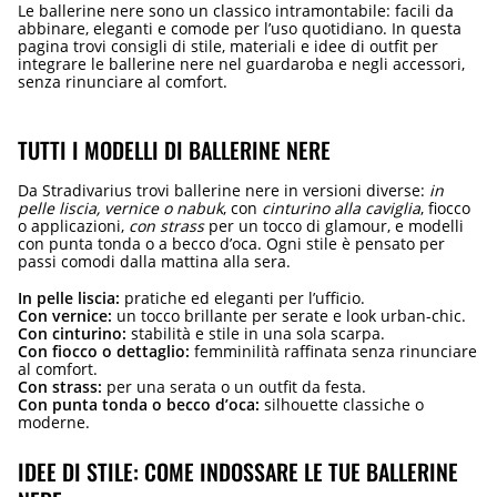
Le ballerine nere sono un classico intramontabile: facili da
abbinare, eleganti e comode per l’uso quotidiano. In questa
pagina trovi consigli di stile, materiali e idee di outfit per
integrare le ballerine nere nel guardaroba e negli accessori,
senza rinunciare al comfort.
TUTTI I MODELLI DI BALLERINE NERE
Da Stradivarius trovi ballerine nere in versioni diverse:
in
pelle liscia, vernice o nabuk
, con
cinturino alla caviglia
, fiocco
o applicazioni,
con strass
per un tocco di glamour, e modelli
con punta tonda o a becco d’oca. Ogni stile è pensato per
passi comodi dalla mattina alla sera.
In pelle liscia:
pratiche ed eleganti per l’ufficio.
Con vernice:
un tocco brillante per serate e look urban-chic.
Con cinturino:
stabilità e stile in una sola scarpa.
Con fiocco o dettaglio:
femminilità raffinata senza rinunciare
al comfort.
Con strass:
per una serata o un outfit da festa.
Con punta tonda o becco d’oca:
silhouette classiche o
moderne.
IDEE DI STILE: COME INDOSSARE LE TUE BALLERINE