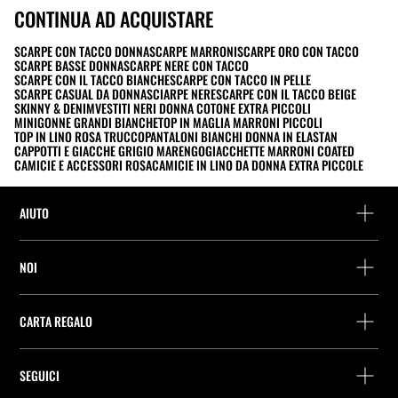
CONTINUA AD ACQUISTARE
SCARPE CON TACCO DONNA
SCARPE MARRONI
SCARPE ORO CON TACCO
SCARPE BASSE DONNA
SCARPE NERE CON TACCO
SCARPE CON IL TACCO BIANCHE
SCARPE CON TACCO IN PELLE
SCARPE CASUAL DA DONNA
SCIARPE NERE
SCARPE CON IL TACCO BEIGE
SKINNY & DENIM
VESTITI NERI DONNA COTONE EXTRA PICCOLI
MINIGONNE GRANDI BIANCHE
TOP IN MAGLIA MARRONI PICCOLI
TOP IN LINO ROSA TRUCCO
PANTALONI BIANCHI DONNA IN ELASTAN
CAPPOTTI E GIACCHE GRIGIO MARENGO
GIACCHETTE MARRONI COATED
CAMICIE E ACCESSORI ROSA
CAMICIE IN LINO DA DONNA EXTRA PICCOLE
AIUTO
Assistenza e contatto
NOI
Rintraccia il tuo ordine
Trova un negozio
Restituzione come ospite
CARTA REGALO
Società
Ricerca dei punti di consegna
Consulta Saldo
Lavora presso Stradivarius
Stradivarius ID
SEGUICI
Acquisto Carta Regalo
Company Profile
Preferenze per i cookie