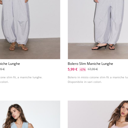
niche Lunghe
Bolero Slim Maniche Lunghe
5,99 €
99 €
17,99 €
-67%
tone slim fit, a maniche lunghe.
Bolero in misto cotone slim fit a maniche l
 colori.
Disponibile in vari colori.