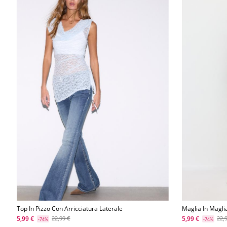
Top In Pizzo Con Arricciatura Laterale
Maglia In Magli
Con Sovrapposi
5,99 €
5,99 €
22,99 €
22,
-74%
-74%