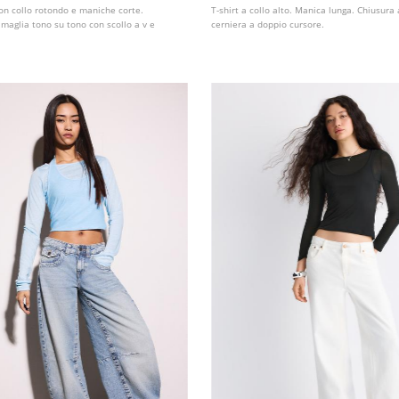
on collo rotondo e maniche corte.
T-shirt a collo alto. Manica lunga. Chiusura
n maglia tono su tono con scollo a v e
cerniera a doppio cursore.