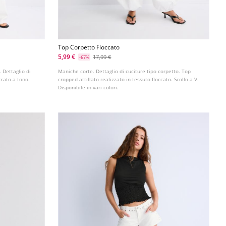
Top Corpetto Floccato
5,99 €
17,99 €
-67%
 Dettaglio di
Maniche corte. Dettaglio di cuciture tipo corpetto. Top
trato a tono.
cropped attillato realizzato in tessuto floccato. Scollo a V.
Disponibile in vari colori.