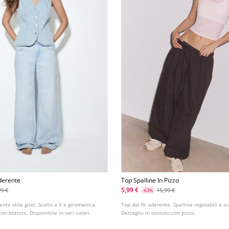
derente
Top Spalline In Pizzo
5,99 €
99 €
15,99 €
-63%
nte stile gilet. Scollo a V e giromanica.
Top dal fit aderente. Spalline regolabili e sc
on bottoni. Disponibile in vari colori.
Dettaglio in tessuto con pizzo.