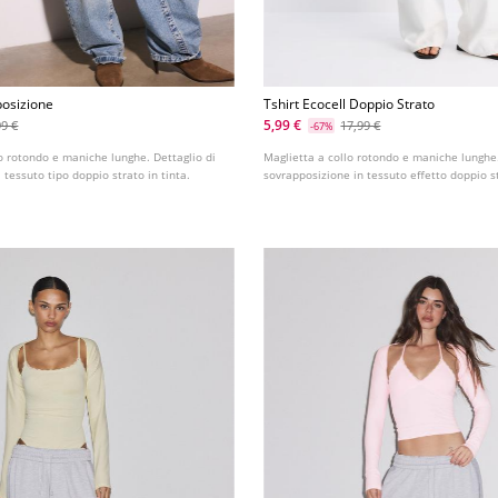
posizione
Tshirt Ecocell Doppio Strato
5,99 €
99 €
17,99 €
-67%
o rotondo e maniche lunghe. Dettaglio di
Maglietta a collo rotondo e maniche lunghe.
 tessuto tipo doppio strato in tinta.
sovrapposizione in tessuto effetto doppio s