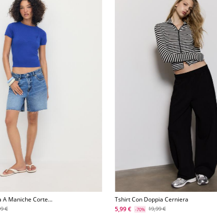
a A Maniche Corte
Tshirt Con Doppia Cerniera
zione
5,99 €
99 €
19,99 €
-70%