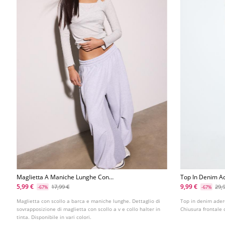
Maglietta A Maniche Lunghe Con
Top In Denim A
Collo Halter
5,99 €
9,99 €
17,99 €
29,
-67%
-67%
Maglietta con scollo a barca e maniche lunghe. Dettaglio di
Top in denim adere
sovrapposizione di maglietta con scollo a v e collo halter in
Chiusura frontale c
tinta. Disponibile in vari colori.