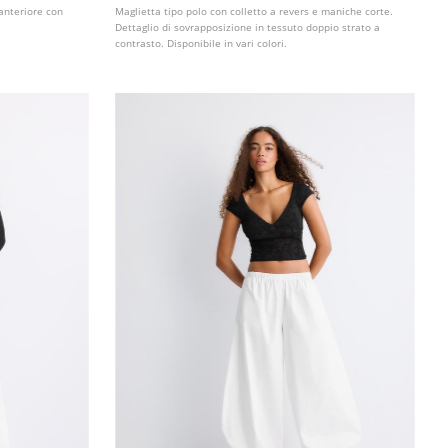
 anteriore con
Maglietta tipo polo con colletto a revers e maniche corte.
Dettaglio di sovrapposizione in tessuto doppio strato a
contrasto. Disponibile in vari colori.