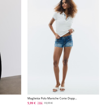
Maglietta Polo Maniche Corte Doppio
Strato
5,99 €
19,99 €
-70%