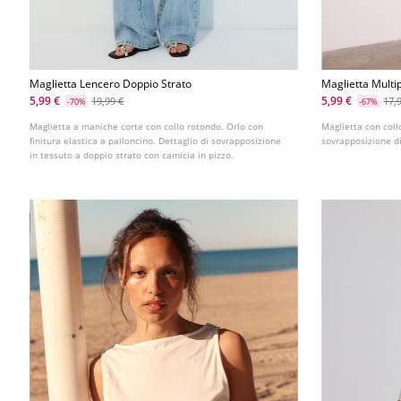
Maglietta Lencero Doppio Strato
Maglietta Multi
5,99 €
5,99 €
19,99 €
17,
-70%
-67%
Maglietta a maniche corte con collo rotondo. Orlo con
Maglietta con coll
finitura elastica a palloncino. Dettaglio di sovrapposizione
sovrapposizione di
in tessuto a doppio strato con camicia in pizzo.