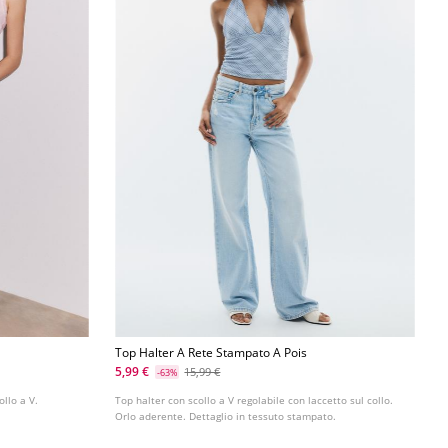
Top Halter A Rete Stampato A Pois
5,99 €
15,99 €
-63%
ollo a V.
Top halter con scollo a V regolabile con laccetto sul collo.
Orlo aderente. Dettaglio in tessuto stampato.