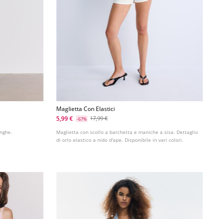
Maglietta Con Elastici
5,99 €
17,99 €
-67%
unghe.
Maglietta con scollo a barchetta e maniche a sisa. Dettaglio
di orlo elastico a nido d'ape. Disponibile in vari colori.