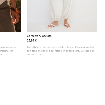
Corsetto Allacciato
25,99 €
o in tessuto con
Top attillato tipo corsetto. Scollo a fascia. Chiusura frontale
ncrociata con
con ganci metallici e sul retro con allacciatura. Dettaglio di
lori.
cuciture a vista.