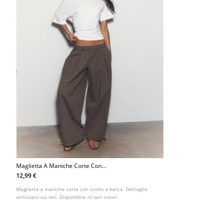
Maglietta A Maniche Corte Con
Scollo A Barca E Arricciature
12,99 €
L07055550
Maglietta a maniche corte con scollo a barca. Dettaglio
arricciato sui lati. Disponibile in vari colori.