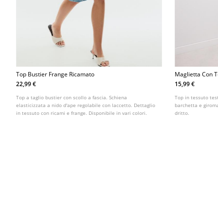
Top Bustier Frange Ricamato
Maglietta Con T
22,99 €
15,99 €
Top a taglio bustier con scollo a fascia. Schiena
Top in tessuto test
elasticizzata a nido d'ape regolabile con laccetto. Dettaglio
barchetta e giroma
in tessuto con ricami e frange. Disponibile in vari colori.
dritto.