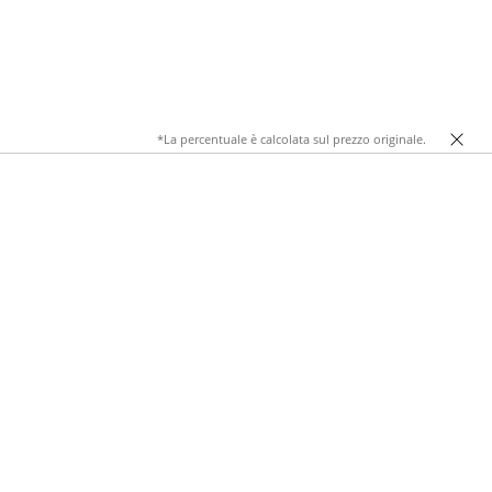
*La percentuale è calcolata sul prezzo originale.
che valorizzano il tuo stile quotidiano.
, camicie bianche impeccabili e abbigliamento coordinato per
cante, sono pensati per accompagnarti con comfort tutto il