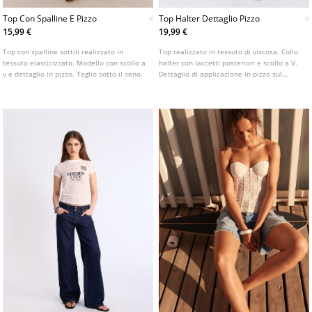
Top Con Spalline E Pizzo
Top Halter Dettaglio Pizzo
15,99 €
19,99 €
Top con spalline sottili realizzato in
Top realizzato in tessuto di viscosa. Collo
tessuto elasticizzato. Modello con scollo a
halter con laccetti posteriori e scollo a V.
v e dettaglio in pizzo. Taglio sotto il seno.
Dettaglio di applicazione in pizzo sul
petto. Orlo dritto.