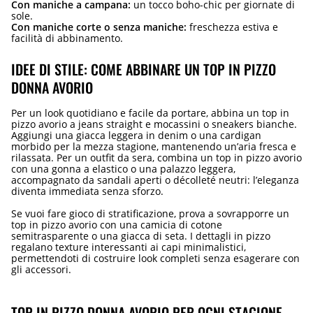
Con maniche a campana:
un tocco boho-chic per giornate di
sole.
Con maniche corte o senza maniche:
freschezza estiva e
facilità di abbinamento.
IDEE DI STILE: COME ABBINARE UN TOP IN PIZZO
DONNA AVORIO
Per un look quotidiano e facile da portare, abbina un top in
pizzo avorio a jeans straight e mocassini o sneakers bianche.
Aggiungi una giacca leggera in denim o una cardigan
morbido per la mezza stagione, mantenendo un’aria fresca e
rilassata. Per un outfit da sera, combina un top in pizzo avorio
con una gonna a elastico o una palazzo leggera,
accompagnato da sandali aperti o décolleté neutri: l’eleganza
diventa immediata senza sforzo.
Se vuoi fare gioco di stratificazione, prova a sovrapporre un
top in pizzo avorio con una camicia di cotone
semitrasparente o una giacca di seta. I dettagli in pizzo
regalano texture interessanti ai capi minimalistici,
permettendoti di costruire look completi senza esagerare con
gli accessori.
TOP IN PIZZO DONNA AVORIO PER OGNI STAGIONE