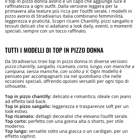
Il top in pizzo donna avorio è un capo che aggiunge luce e
raffinatezza a ogni outfit. Dalla versione leggera per la
primavera alla texture più ricca per l’outfit serale, i modelli in
pizzo avorio di Stradivarius Italia combinano femminilità,
leggerezza e praticità. Scopri ricami Chantilly, pizzi sangallo e
tessuti delicati che si adattano a look daily, eventi, o momenti
speciali, sempre con un tocco raffinato.
TUTTI I MODELLI DI TOP IN PIZZO DONNA
Da Stradivarius trovi top in pizzo donna in diverse versioni:
pizzo chantilly, sangallo, ricamato, corto, lungo, con maniche a
campana, senza maniche, con scollo a V
. Ogni modello è
pensato per accompagnarti sia nel quotidiano che nelle
occasioni speciali, offrendo opzioni versatili per ogni tipo di
silhouette.
Top in pizzo chantilly:
delicato e romantico, ideale con jeans
ad effetto laid-back.
Top in pizzo sangallo:
leggerezza e trasparenze soft per un
look estivo.
Top ricamato:
dettagli decorativi che elevano l’outfit serale.
Top corto:
perfetto con una gonna alta o shorts, per stile
moderno.
Top lungo:
versatile sotto una giacca o un cardigan, per un
effetto sophist.