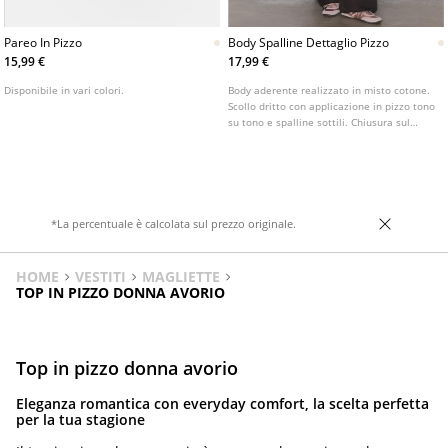
Pareo In Pizzo
Body Spalline Dettaglio Pizzo
15,99 €
17,99 €
Disponibile in vari colori.
Body aderente realizzato in misto cotone.
Scollo dritto con applicazione in pizzo tono
su tono e spalline sottili. Chiusura sul
fondo con bottoni a pressione.
*La percentuale è calcolata sul prezzo originale.
HOME
VESTITI
MAGLIETTE
TOP IN PIZZO DONNA AVORIO
Top in pizzo donna avorio
Eleganza romantica con everyday comfort, la scelta perfetta
per la tua stagione