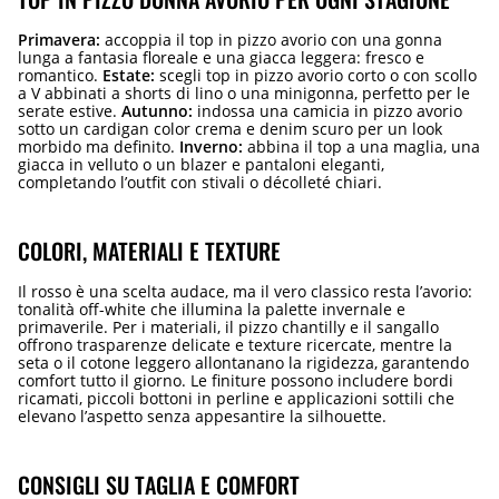
Primavera:
accoppia il top in pizzo avorio con una gonna
lunga a fantasia floreale e una giacca leggera: fresco e
romantico.
Estate:
scegli top in pizzo avorio corto o con scollo
a V abbinati a shorts di lino o una minigonna, perfetto per le
serate estive.
Autunno:
indossa una camicia in pizzo avorio
sotto un cardigan color crema e denim scuro per un look
morbido ma definito.
Inverno:
abbina il top a una maglia, una
giacca in velluto o un blazer e pantaloni eleganti,
completando l’outfit con stivali o décolleté chiari.
COLORI, MATERIALI E TEXTURE
Il rosso è una scelta audace, ma il vero classico resta l’avorio:
tonalità off-white che illumina la palette invernale e
primaverile. Per i materiali, il pizzo chantilly e il sangallo
offrono trasparenze delicate e texture ricercate, mentre la
seta o il cotone leggero allontanano la rigidezza, garantendo
comfort tutto il giorno. Le finiture possono includere bordi
ricamati, piccoli bottoni in perline e applicazioni sottili che
elevano l’aspetto senza appesantire la silhouette.
CONSIGLI SU TAGLIA E COMFORT