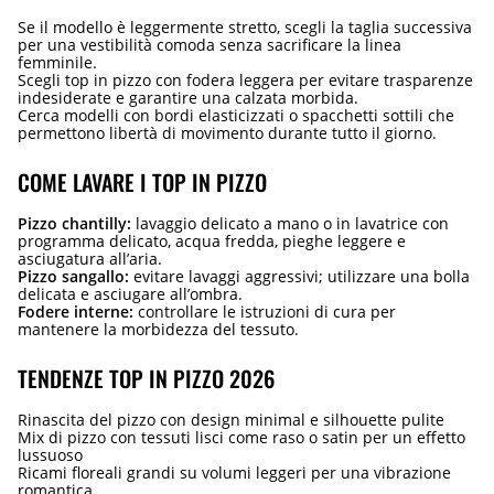
Se il modello è leggermente stretto, scegli la taglia successiva
per una vestibilità comoda senza sacrificare la linea
femminile.
Scegli top in pizzo con fodera leggera per evitare trasparenze
indesiderate e garantire una calzata morbida.
Cerca modelli con bordi elasticizzati o spacchetti sottili che
permettono libertà di movimento durante tutto il giorno.
COME LAVARE I TOP IN PIZZO
Pizzo chantilly:
lavaggio delicato a mano o in lavatrice con
programma delicato, acqua fredda, pieghe leggere e
asciugatura all’aria.
Pizzo sangallo:
evitare lavaggi aggressivi; utilizzare una bolla
delicata e asciugare all’ombra.
Fodere interne:
controllare le istruzioni di cura per
mantenere la morbidezza del tessuto.
TENDENZE TOP IN PIZZO 2026
Rinascita del pizzo con design minimal e silhouette pulite
Mix di pizzo con tessuti lisci come raso o satin per un effetto
lussuoso
Ricami floreali grandi su volumi leggeri per una vibrazione
romantica