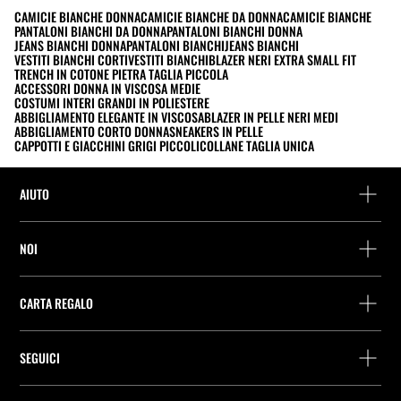
CAMICIE BIANCHE DONNA
CAMICIE BIANCHE DA DONNA
CAMICIE BIANCHE
PANTALONI BIANCHI DA DONNA
PANTALONI BIANCHI DONNA
JEANS BIANCHI DONNA
PANTALONI BIANCHI
JEANS BIANCHI
VESTITI BIANCHI CORTI
VESTITI BIANCHI
BLAZER NERI EXTRA SMALL FIT
TRENCH IN COTONE PIETRA TAGLIA PICCOLA
ACCESSORI DONNA IN VISCOSA MEDIE
COSTUMI INTERI GRANDI IN POLIESTERE
ABBIGLIAMENTO ELEGANTE IN VISCOSA
BLAZER IN PELLE NERI MEDI
ABBIGLIAMENTO CORTO DONNA
SNEAKERS IN PELLE
CAPPOTTI E GIACCHINI GRIGI PICCOLI
COLLANE TAGLIA UNICA
AIUTO
Assistenza e contatto
NOI
Rintraccia il tuo ordine
Trova un negozio
Restituzione come ospite
CARTA REGALO
Società
Ricerca dei punti di consegna
Consulta Saldo
Lavora presso Stradivarius
Stradivarius ID
SEGUICI
Acquisto Carta Regalo
Company Profile
Preferenze per i cookie
Prevenzione frodi
Guida all’imballaggio