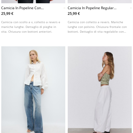
Camicia In Popeline Con
Camicia In Popeline Regular
Pieghe
Regolabile
25,99 €
25,99 €
Camicia con scollo a v, colletto a revers e
Camicia con colletto a revers. Maniche
maniche lunghe. Dettaglio di pieghe in
lunghe con polsino. Chiusura frontale con
vita. Chiusura con bottoni anteriori.
bottoni. Dettaglio di vita regolabile con
bottone sul retro.