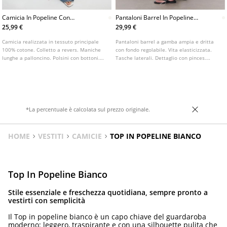
Camicia In Popeline Con
Pantaloni Barrel In Popeline
Maniche A Palloncino
Con Stopper
25,99 €
29,99 €
Camicia realizzata in tessuto principale
Pantaloni barrel a gamba ampia e dritta
100% cotone. Colletto a revers. Maniche
con fondo regolabile. Vita elasticizzata.
lunghe a palloncino. Polsini con bottoni.
Tasche laterali. Dettaglio con pinces.
Chiusura frontale con bottoni.
Disponibile in vari colori.
*La percentuale è calcolata sul prezzo originale.
HOME
VESTITI
CAMICIE
TOP IN POPELINE BIANCO
Top In Popeline Bianco
Stile essenziale e freschezza quotidiana, sempre pronto a
vestirti con semplicità
Il Top in popeline bianco è un capo chiave del guardaroba
moderno: leggero, traspirante e con una silhouette pulita che