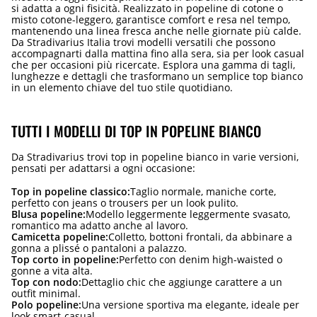
si adatta a ogni fisicità. Realizzato in popeline di cotone o
misto cotone-leggero, garantisce comfort e resa nel tempo,
mantenendo una linea fresca anche nelle giornate più calde.
Da Stradivarius Italia trovi modelli versatili che possono
accompagnarti dalla mattina fino alla sera, sia per look casual
che per occasioni più ricercate. Esplora una gamma di tagli,
lunghezze e dettagli che trasformano un semplice top bianco
in un elemento chiave del tuo stile quotidiano.
TUTTI I MODELLI DI TOP IN POPELINE BIANCO
Da Stradivarius trovi top in popeline bianco in varie versioni,
pensati per adattarsi a ogni occasione:
Top in popeline classico:
Taglio normale, maniche corte,
perfetto con jeans o trousers per un look pulito.
Blusa popeline:
Modello leggermente leggermente svasato,
romantico ma adatto anche al lavoro.
Camicetta popeline:
Colletto, bottoni frontali, da abbinare a
gonna a plissé o pantaloni a palazzo.
Top corto in popeline:
Perfetto con denim high-waisted o
gonne a vita alta.
Top con nodo:
Dettaglio chic che aggiunge carattere a un
outfit minimal.
Polo popeline:
Una versione sportiva ma elegante, ideale per
look smart-casual.