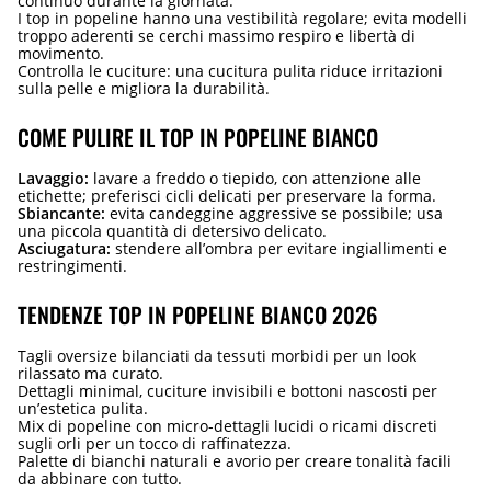
continuo durante la giornata.
I top in popeline hanno una vestibilità regolare; evita modelli
troppo aderenti se cerchi massimo respiro e libertà di
movimento.
Controlla le cuciture: una cucitura pulita riduce irritazioni
sulla pelle e migliora la durabilità.
COME PULIRE IL TOP IN POPELINE BIANCO
Lavaggio:
lavare a freddo o tiepido, con attenzione alle
etichette; preferisci cicli delicati per preservare la forma.
Sbiancante:
evita candeggine aggressive se possibile; usa
una piccola quantità di detersivo delicato.
Asciugatura:
stendere all’ombra per evitare ingiallimenti e
restringimenti.
TENDENZE TOP IN POPELINE BIANCO 2026
Tagli oversize bilanciati da tessuti morbidi per un look
rilassato ma curato.
Dettagli minimal, cuciture invisibili e bottoni nascosti per
un’estetica pulita.
Mix di popeline con micro-dettagli lucidi o ricami discreti
sugli orli per un tocco di raffinatezza.
Palette di bianchi naturali e avorio per creare tonalità facili
da abbinare con tutto.