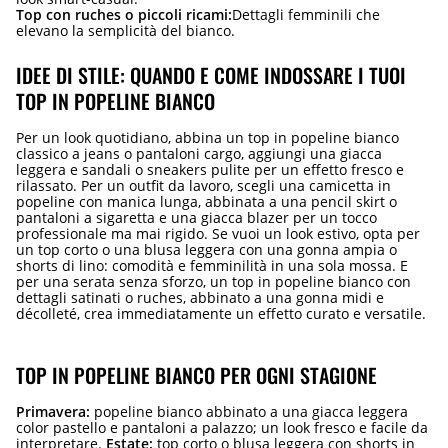
Top con ruches o piccoli ricami:
Dettagli femminili che
elevano la semplicità del bianco.
IDEE DI STILE: QUANDO E COME INDOSSARE I TUOI
TOP IN POPELINE BIANCO
Per un look quotidiano, abbina un top in popeline bianco
classico a jeans o pantaloni cargo, aggiungi una giacca
leggera e sandali o sneakers pulite per un effetto fresco e
rilassato. Per un outfit da lavoro, scegli una camicetta in
popeline con manica lunga, abbinata a una pencil skirt o
pantaloni a sigaretta e una giacca blazer per un tocco
professionale ma mai rigido. Se vuoi un look estivo, opta per
un top corto o una blusa leggera con una gonna ampia o
shorts di lino: comodità e femminilità in una sola mossa. E
per una serata senza sforzo, un top in popeline bianco con
dettagli satinati o ruches, abbinato a una gonna midi e
décolleté, crea immediatamente un effetto curato e versatile.
TOP IN POPELINE BIANCO PER OGNI STAGIONE
Primavera:
popeline bianco abbinato a una giacca leggera
color pastello e pantaloni a palazzo; un look fresco e facile da
interpretare.
Estate:
top corto o blusa leggera con shorts in