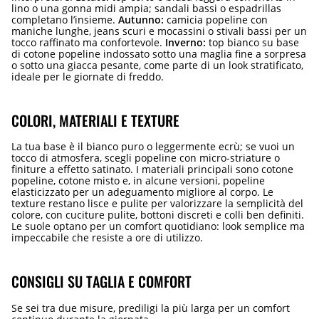
lino o una gonna midi ampia; sandali bassi o espadrillas
completano l’insieme.
Autunno:
camicia popeline con
maniche lunghe, jeans scuri e mocassini o stivali bassi per un
tocco raffinato ma confortevole.
Inverno:
top bianco su base
di cotone popeline indossato sotto una maglia fine a sorpresa
o sotto una giacca pesante, come parte di un look stratificato,
ideale per le giornate di freddo.
COLORI, MATERIALI E TEXTURE
La tua base è il bianco puro o leggermente ecrù; se vuoi un
tocco di atmosfera, scegli popeline con micro-striature o
finiture a effetto satinato. I materiali principali sono cotone
popeline, cotone misto e, in alcune versioni, popeline
elasticizzato per un adeguamento migliore al corpo. Le
texture restano lisce e pulite per valorizzare la semplicità del
colore, con cuciture pulite, bottoni discreti e colli ben definiti.
Le suole optano per un comfort quotidiano: look semplice ma
impeccabile che resiste a ore di utilizzo.
CONSIGLI SU TAGLIA E COMFORT
Se sei tra due misure, prediligi la più larga per un comfort