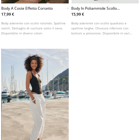
Body A Coste Effetto Corsetto
Body In Poliammide Scollo
Quadrato
17,99 €
15,99 €
Body aderente con scollo rotondo. Spalline
Body aderente con scollo quadrato e
sottili. Dettaglio di cuciture sotto il seno.
spalline larghe. Chiusura inferiore con
Disponibile in diversi colori.
bottoni a pressione. Disponibile in vari
colori.