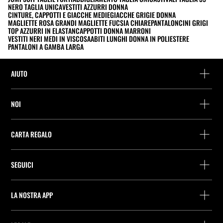
NERO TAGLIA UNICA
VESTITI AZZURRI DONNA
CINTURE, CAPPOTTI E GIACCHE MEDIE
GIACCHE GRIGIE DONNA
MAGLIETTE ROSA GRANDI MAGLIETTE FUCSIA CHIARE
PANTALONCINI GRIGI
TOP AZZURRI IN ELASTAN
CAPPOTTI DONNA MARRONI
VESTITI NERI MEDI IN VISCOSA
ABITI LUNGHI DONNA IN POLIESTERE
PANTALONI A GAMBA LARGA
AIUTO
Assistenza e contatto
NOI
Rintraccia il tuo ordine
Trova un negozio
Restituzione come ospite
CARTA REGALO
Società
Ricerca dei punti di consegna
Consulta Saldo
Lavora presso Stradivarius
Stradivarius ID
SEGUICI
Acquisto Carta Regalo
Company Profile
Preferenze per i cookie
Prevenzione frodi
Guida all’imballaggio
LA NOSTRA APP
iOS
Android