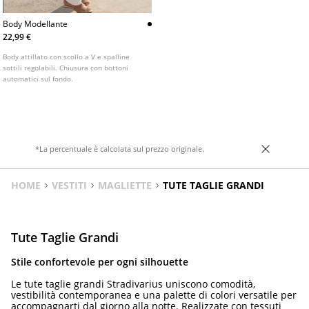
Body Modellante
22,99 €
Body attillato con scollo a V e spalline
sottili regolabili. Chiusura con bottoni
automatici sul fondo.
*La percentuale è calcolata sul prezzo originale.
HOME
VESTITI
MAGLIETTE
TUTE TAGLIE GRANDI
Tute Taglie Grandi
Stile confortevole per ogni silhouette
Le tute taglie grandi Stradivarius uniscono comodità,
vestibilità contemporanea e una palette di colori versatile per
accompagnarti dal giorno alla notte. Realizzate con tessuti