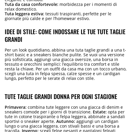
Tuta da casa confortevole:
morbidezza per i momenti di
relax domestico.
Tuta leggera estiva:
tessuti traspiranti, perfette per le
giornate più calde e per l’homewear estivo.
IDEE DI STILE: COME INDOSSARE LE TUE TUTE TAGLIE
GRANDI
Per un look quotidiano, abbina una tuta taglie grandi a una t-
shirt basic e a sneakers bianche pulite. Se vuoi una versione
più sofisticata, aggiungi una giacca oversize, una borsa in
tessuto e orecchini semplici: l’equilibrio tra comfort e stile
resta la chiave. Per un outfit da casa ma con un tocco urbano,
scegli una tuta in felpa spessa, calze spesse e un cardigan
lungo, perfetto per le serate di relax con stile.
TUTE TAGLIE GRANDI DONNA PER OGNI STAGIONE
Primavera:
combina tute leggere con una giacca di denim e
sneakers comode per i giorni di transizione.
Estate:
opta per
tute in cotone traspirante o felpa leggera, abbinate a sandali
sportivi o sneaker aperte.
Autunno:
aggiungi un cardigan
lungo o una giacca leggera, con stivali bassi e una borsa a
tracolla.
Inverno:
scegli felpe pesanti e pantaloni felpati