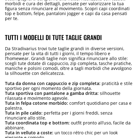
morbidi e cura dei dettagli, pensate per valorizzare la tua
figura senza rinunciare al movimento. Scopri capi coordinati
top e bottom, felpe, pantaloni jogger e capi da casa pensati
per te.
TUTTI I MODELLI DI TUTE TAGLIE GRANDI
Da Stradivarius trovi tute taglie grandi in diverse versioni,
pensate per la vita di tutti i giorni, il tempo libero e
l’homewear. Grandi taglie non significa rinunciare allo stile:
scegli tute dotate di cappuccio, zip completa, tasche pratiche,
maniche e polsini comodi, oltre a tagli morbidi che avvolgono
la silhouette con delicatezza.
Tuta da donna con cappuccio e zip completa:
praticità e stile
sportivo per ogni momento della giornata.
Tuta sportiva con pantalone a gamba dritta:
silhouette
rilassata e movimento agevole.
Tuta in felpa cotone morbido:
comfort quotidiano per casa e
palestra.
Tuta in pile caldo:
perfetta per i giorni freddi, senza
rinunciare allo stile.
Tuta coordinata top e bottom:
outfit pronto all’uso, facile da
abbinare.
Tuta in velluto a coste:
un tocco rétro chic per un look
elegante e comodo.