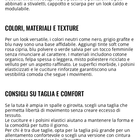
abbinati a stivaletti, cappotto e sciarpa per un look caldo e
modulabile.
COLORI, MATERIALI E TEXTURE
Per un look versatile, i colori neutri come nero, grigio grafite e
blu navy sono una base affidabile. Aggiungi tinte soft come
rosa cipria, blu polvere o verde salvia per un tocco femminile
senza rinunciare al carattere. I materiali includono cotone
organico, felpa spessa o leggera, misto poliestere riciclato e
velluto per un aspetto raffinato. Le superfici morbide, i polsini
elasticizzati e le cuciture rinforzate garantiscono una
vestibilità comoda che segue i movimenti.
CONSIGLI SU TAGLIA E COMFORT
Se la tuta è ampia in spalle o girovita, scegli una taglia che
permetta libertà di movimento senza creare eccesso di
tessuto.
Le cuciture e i polsini elastici aiutano a mantenere la forma e
la comodità per tutto il giorno.
Per chi è tra due taglie, opta per la taglia più grande per un
allentamento confortevole o scegli una versione con cintura