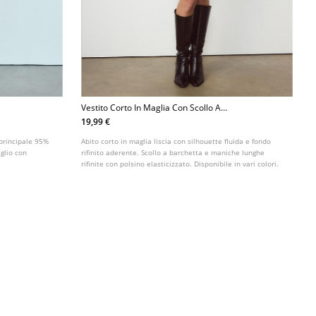
Vestito Corto In Maglia Con Scollo A
Barchetta
19,99 €
 principale 95%
Abito corto in maglia liscia con silhouette fluida e fondo
glio con
rifinito aderente. Scollo a barchetta e maniche lunghe
rifinite con polsino elasticizzato. Disponibile in vari colori.