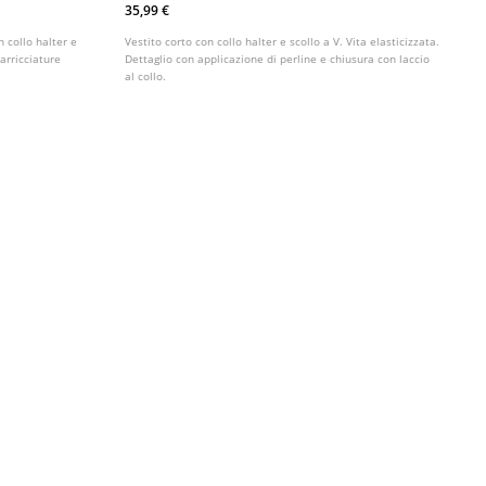
35,99 €
n collo halter e
Vestito corto con collo halter e scollo a V. Vita elasticizzata.
 arricciature
Dettaglio con applicazione di perline e chiusura con laccio
al collo.