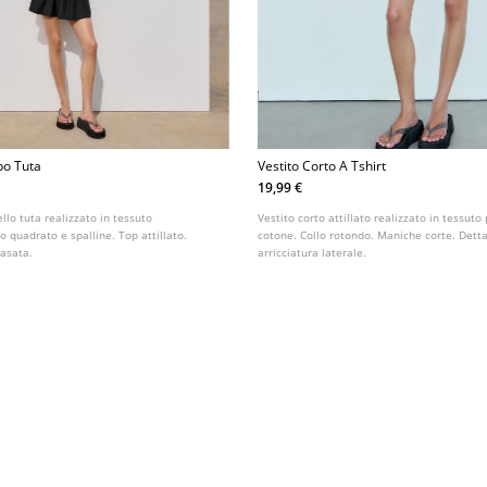
po Tuta
Vestito Corto A Tshirt
19,99 €
llo tuta realizzato in tessuto
Vestito corto attillato realizzato in tessuto
lo quadrato e spalline. Top attillato.
cotone. Collo rotondo. Maniche corte. Detta
vasata.
arricciatura laterale.