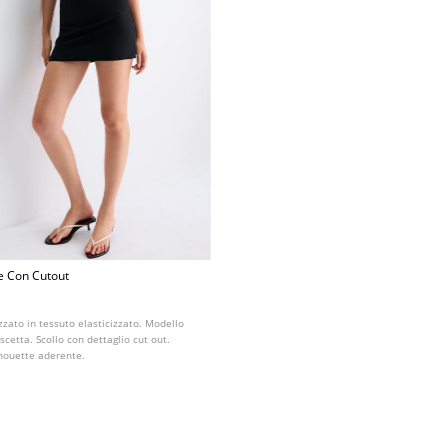
e Con Cutout
izzato in tessuto elasticizzato. Modello
scetta. Scollo con dettaglio cut out.
lhouette aderente.