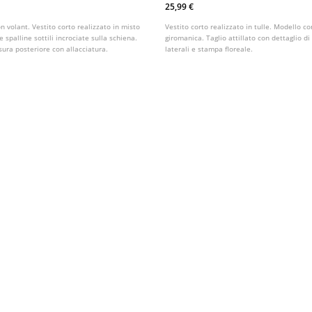
Stampa Floreale
25,99 €
n volant. Vestito corto realizzato in misto
Vestito corto realizzato in tulle. Modello co
e spalline sottili incrociate sulla schiena.
giromanica. Taglio attillato con dettaglio di
usura posteriore con allacciatura.
laterali e stampa floreale.