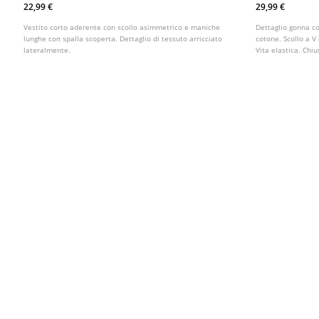
Schiena Vichy
22,99 €
29,99 €
Vestito corto aderente con scollo asimmetrico e maniche
Dettaglio gonna co
lunghe con spalla scoperta. Dettaglio di tessuto arricciato
cotone. Scollo a V 
lateralmente.
Vita elastica. Chi