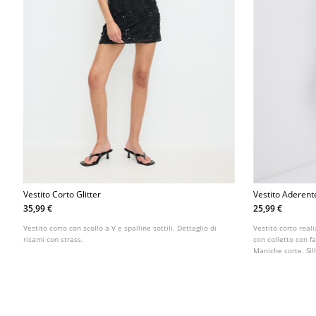
Vestito Corto Glitter
Vestito Aderent
35,99 €
25,99 €
Vestito corto con scollo a V e spalline sottili. Dettaglio di
Vestito corto real
ricami con strass.
con colletto con fa
Maniche corte. Si