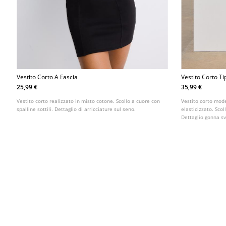
Vestito Corto A Fascia
Vestito Corto Ti
25,99 €
35,99 €
Vestito corto realizzato in misto cotone. Scollo a cuore con
Vestito corto mode
spalline sottili. Dettaglio di arricciature sul seno.
elasticizzato. Scol
Dettaglio gonna s