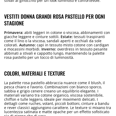
stivali al ginocchio per un look luminoso e confortevole.
VESTITI DONNA GRANDI ROSA PASTELLO PER OGNI
STAGIONE
Primavera:
abiti leggeri in cotone o viscosa, abbinamenti con
giacche leggere e cinture sottili.
Estate:
tessuti traspiranti
come il lino o la viscosa, sandali aperti e occhiali da sole
colorati.
Autunno:
capi in tessuto misto cotone con cardigan
e mocassini morbidi.
Inverno:
overdress in tessuto pesante
abbinati a stivali e cappotto lungo, mantenendo la palette
rosa pastello per un tocco di luminosità.
COLORI, MATERIALI E TEXTURE
La palette rosa pastello abbraccia nuance come il blush, il
pesca chiaro e l’avorio. Combinazioni con bianco sporco,
sabbia e grigio cenere creano un equilibrio elegante. I
materiali variano tra cotone organico, viscosa sostenibile,
chiffon e tulle leggero, ideale per movimenti delicati. I
dettagli come ruches, volant, piccoli bottoni, cinture a bandu
e rever classici aggiungono carattere. Le texture si mixano tra
lucentezza satinata e matte opache per un effetto sofisticato
sia di giorno che di sera.