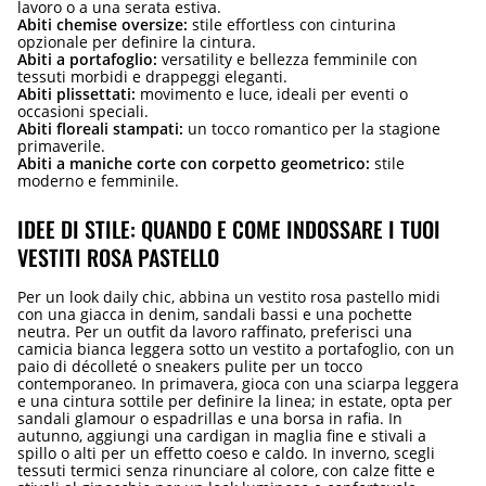
lavoro o a una serata estiva.
Abiti chemise oversize:
stile effortless con cinturina
opzionale per definire la cintura.
Abiti a portafoglio:
versatility e bellezza femminile con
tessuti morbidi e drappeggi eleganti.
Abiti plissettati:
movimento e luce, ideali per eventi o
occasioni speciali.
Abiti floreali stampati:
un tocco romantico per la stagione
primaverile.
Abiti a maniche corte con corpetto geometrico:
stile
moderno e femminile.
IDEE DI STILE: QUANDO E COME INDOSSARE I TUOI
VESTITI ROSA PASTELLO
Per un look daily chic, abbina un vestito rosa pastello midi
con una giacca in denim, sandali bassi e una pochette
neutra. Per un outfit da lavoro raffinato, preferisci una
camicia bianca leggera sotto un vestito a portafoglio, con un
paio di décolleté o sneakers pulite per un tocco
contemporaneo. In primavera, gioca con una sciarpa leggera
e una cintura sottile per definire la linea; in estate, opta per
sandali glamour o espadrillas e una borsa in rafia. In
autunno, aggiungi una cardigan in maglia fine e stivali a
spillo o alti per un effetto coeso e caldo. In inverno, scegli
tessuti termici senza rinunciare al colore, con calze fitte e