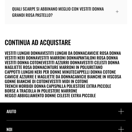
QUALI SCARPE SI ABBINANO MEGLIO CON VESTITI DONNA
GRANDI ROSA PASTELLO?
CONTINUA AD ACQUISTARE
VESTITI LUNGHI DONNA
VESTITI LUNGHI DA DONNA
CAMICIE ROSA DONNA
VESTITI NERI DONNA
VESTITI MARRONI DONNA
PANTALONI ROSA DONNA
VESTITI DONNA COTONE
VESTITI AZZURRI DONNA
VESTITI CELESTI DONNA
MAGLIETTE ROSA DONNA
CINTURE MARRONI IN POLIURETANO
CAPPOTTI LUNGHI NERI PER DONNE MINUTE
CAPPELLI DONNA COTONE
CAMICIE AZZURRE E MAGLIETTE DA DONNA
CAMICIE BIANCHE IN VISCOSA
GONNE BIANCHE DI COTONE
VESTITI MIDI IN COTONE
TRENCH MORBIDI DONNA CAPISPALLA POLIESTERE EXTRA PICCOLE
BORSE A TRACOLLA IN POLIESTERE MARRONE
NEGOZI ABBIGLIAMENTO DONNE CELESTE EXTRA PICCOLE
AIUTO
Assistenza e contatto
NOI
Rintraccia il tuo ordine