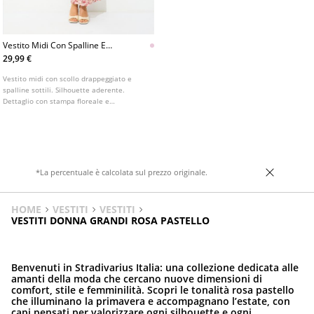
Vestito Midi Con Spalline E
Arricciatura Stampato
29,99 €
Vestito midi con scollo drappeggiato e
spalline sottili. Silhouette aderente.
Dettaglio con stampa floreale e
arricciature. Disponibile in vari colori.
*La percentuale è calcolata sul prezzo originale.
HOME
VESTITI
VESTITI
VESTITI DONNA GRANDI ROSA PASTELLO
Benvenuti in Stradivarius Italia: una collezione dedicata alle
amanti della moda che cercano nuove dimensioni di
comfort, stile e femminilità. Scopri le tonalità rosa pastello
che illuminano la primavera e accompagnano l’estate, con
capi pensati per valorizzare ogni silhouette e ogni