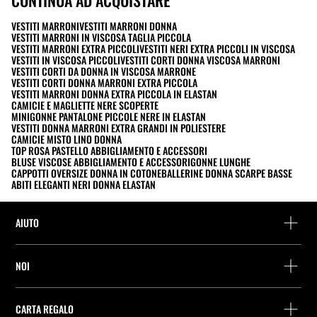
VESTITI MARRONI
VESTITI MARRONI DONNA
VESTITI MARRONI IN VISCOSA TAGLIA PICCOLA
VESTITI MARRONI EXTRA PICCOLI
VESTITI NERI EXTRA PICCOLI IN VISCOSA
VESTITI IN VISCOSA PICCOLI
VESTITI CORTI DONNA VISCOSA MARRONI
VESTITI CORTI DA DONNA IN VISCOSA MARRONE
VESTITI CORTI DONNA MARRONI EXTRA PICCOLA
VESTITI MARRONI DONNA EXTRA PICCOLA IN ELASTAN
CAMICIE E MAGLIETTE NERE SCOPERTE
MINIGONNE PANTALONE PICCOLE NERE IN ELASTAN
VESTITI DONNA MARRONI EXTRA GRANDI IN POLIESTERE
CAMICIE MISTO LINO DONNA
TOP ROSA PASTELLO ABBIGLIAMENTO E ACCESSORI
BLUSE VISCOSE ABBIGLIAMENTO E ACCESSORI
GONNE LUNGHE
CAPPOTTI OVERSIZE DONNA IN COTONE
BALLERINE DONNA SCARPE BASSE
ABITI ELEGANTI NERI DONNA ELASTAN
AIUTO
Assistenza e contatto
NOI
Rintraccia il tuo ordine
Trova un negozio
Restituzione come ospite
CARTA REGALO
Società
Ricerca dei punti di consegna