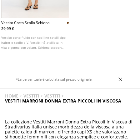
Vestito Corto Scollo Schiena
29,99 €
Vestito corto fluido con spalline sottili tipo
halter e scollo a V. Vestibilità attillata in
vita e gonna con volant. Schiena scoperta
regolabile con laccetti. Disponibile in vari
colori.
*La percentuale è calcolata sul prezzo originale.
HOME
VESTITI
VESTITI
VESTITI MARRONI DONNA EXTRA PICCOLI IN VISCOSA
La collezione Vestiti Marroni Donna Extra Piccoli In Viscosa di
Stradivarius Italia unisce morbidezza della viscosa a una
palette calda di marroni, offrendo capi XS che valorizzano
silhouette femminili con eleganza semplice e confortevole.