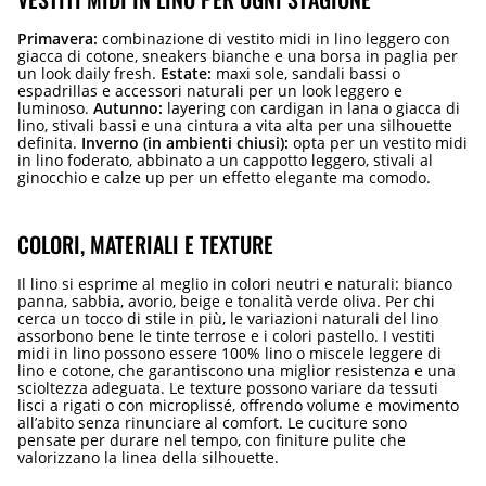
Primavera:
combinazione di vestito midi in lino leggero con
giacca di cotone, sneakers bianche e una borsa in paglia per
un look daily fresh.
Estate:
maxi sole, sandali bassi o
espadrillas e accessori naturali per un look leggero e
luminoso.
Autunno:
layering con cardigan in lana o giacca di
lino, stivali bassi e una cintura a vita alta per una silhouette
definita.
Inverno (in ambienti chiusi):
opta per un vestito midi
in lino foderato, abbinato a un cappotto leggero, stivali al
ginocchio e calze up per un effetto elegante ma comodo.
COLORI, MATERIALI E TEXTURE
Il lino si esprime al meglio in colori neutri e naturali: bianco
panna, sabbia, avorio, beige e tonalità verde oliva. Per chi
cerca un tocco di stile in più, le variazioni naturali del lino
assorbono bene le tinte terrose e i colori pastello. I vestiti
midi in lino possono essere 100% lino o miscele leggere di
lino e cotone, che garantiscono una miglior resistenza e una
scioltezza adeguata. Le texture possono variare da tessuti
lisci a rigati o con microplissé, offrendo volume e movimento
all’abito senza rinunciare al comfort. Le cuciture sono
pensate per durare nel tempo, con finiture pulite che
valorizzano la linea della silhouette.