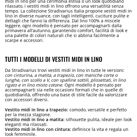
midi in lino per una cerimonia estiva o un look quotidiano
rilassato, i vestiti midi in lino offrono una versatilità senza
tempo. La collezione Stradivarius Italia propone vestiti midi in
lino in diverse nuance, con tagli intelligenti, cuciture pulite e
dettagli che fanno la differenza. Dal lino 100% a miscele
leggere, ogni modello è pensato per accompagnarti dalla
primavera all’autunno, garantendo comfort, facilità di look e
una palette di colori naturali che si abbina facilmente a
scarpe e accessori.
TUTTI I MODELLI DI VESTITI MIDI IN LINO
Da Stradivarius trovi vestiti midi in lino in tutte le versioni:
con cinturina, a matita, a trapezio, con maniche corte o
lunghe, con scollo a V, con spalline sottili, plissettati, in lino
rigato e in lino misto cotone
. Ogni modello è pensato per
accompagnarti sia nelle occasioni formali che in quelle di
quotidianità, offrendo una base di stile facile da valorizzare
con accessori diversi.
Vestito midi in lino a trapezio:
comodo, versatile e perfetto
per la mezza stagione.
Vestito midi in lino a matita:
silhouette pulita, ideale per look
eleganti ma rilassati.
Vestito midi in lino con cintura:
definisce la vita e regala un
look femminile.