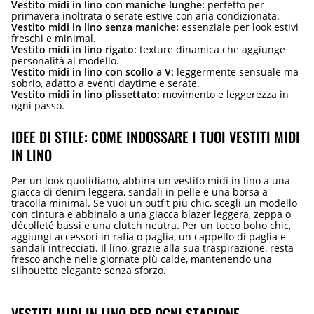
Vestito midi in lino con maniche lunghe:
perfetto per
primavera inoltrata o serate estive con aria condizionata.
Vestito midi in lino senza maniche:
essenziale per look estivi
freschi e minimal.
Vestito midi in lino rigato:
texture dinamica che aggiunge
personalità al modello.
Vestito midi in lino con scollo a V:
leggermente sensuale ma
sobrio, adatto a eventi daytime e serate.
Vestito midi in lino plissettato:
movimento e leggerezza in
ogni passo.
IDEE DI STILE: COME INDOSSARE I TUOI VESTITI MIDI
IN LINO
Per un look quotidiano, abbina un vestito midi in lino a una
giacca di denim leggera, sandali in pelle e una borsa a
tracolla minimal. Se vuoi un outfit più chic, scegli un modello
con cintura e abbinalo a una giacca blazer leggera, zeppa o
décolleté bassi e una clutch neutra. Per un tocco boho chic,
aggiungi accessori in rafia o paglia, un cappello di paglia e
sandali intrecciati. Il lino, grazie alla sua traspirazione, resta
fresco anche nelle giornate più calde, mantenendo una
silhouette elegante senza sforzo.
VESTITI MIDI IN LINO PER OGNI STAGIONE