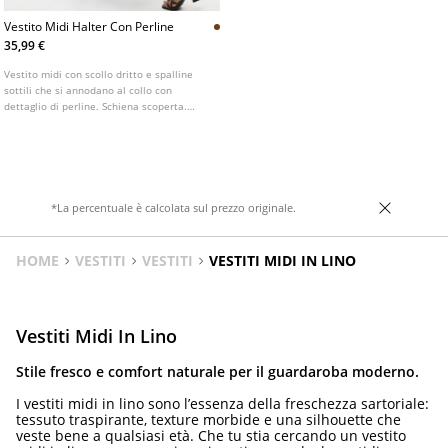
Vestito Midi Halter Con Perline
35,99 €
Vestito midi con scollo dritto e spalline
sottili che si annodano al collo con
dettaglio di perline. Schiena scoperta.
Silhouette svasata. Dettaglio arricciato in
vita. Chiusura al collo tramite laccetti.
*La percentuale è calcolata sul prezzo originale.
HOME
VESTITI
VESTITI
VESTITI MIDI IN LINO
Vestiti Midi In Lino
Stile fresco e comfort naturale per il guardaroba moderno.
I vestiti midi in lino sono l’essenza della freschezza sartoriale:
tessuto traspirante, texture morbide e una silhouette che
veste bene a qualsiasi età. Che tu stia cercando un vestito