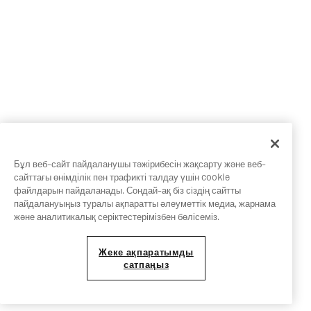
Бұл веб-сайт пайдаланушы тәжірибесін жақсарту және веб-
сайттағы өнімділік пен трафикті талдау үшін cookie
файлдарын пайдаланады. Сондай-ақ біз сіздің сайтты
пайдалануыңыз туралы ақпаратты әлеуметтік медиа, жарнама
және аналитикалық серіктестерімізбен бөлісеміз.
Жеке ақпаратымды
сатпаңыз