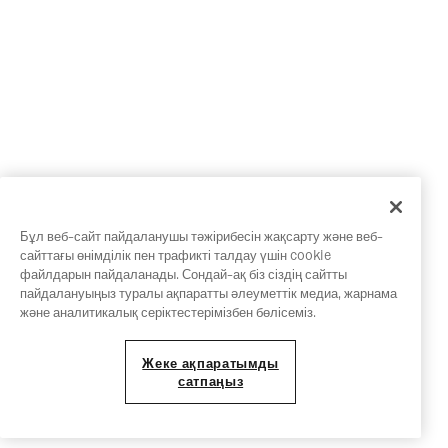
Бұл веб-сайт пайдаланушы тәжірибесін жақсарту және веб-
сайттағы өнімділік пен трафикті талдау үшін cookie
файлдарын пайдаланады. Сондай-ақ біз сіздің сайтты
пайдалануыңыз туралы ақпаратты әлеуметтік медиа, жарнама
және аналитикалық серіктестерімізбен бөлісеміз.
Жеке ақпаратымды
сатпаңыз