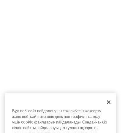
Бұл веб-сайт пайдаланушы тәжірибесін жақсарту
және веб-сайттағы өнімділік пен трафикті талдау
үшін cookie файлдарын пайдаланады. Сондай-ақ біз
сіздің сайтты пайдалануыңыз туралы ақпаратты