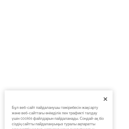
Бұл веб-сайт пайдаланушы тәжірибесін жақсарту
және веб-сайттағы өнімділік пен трафикті талдау
үшін cookie файлдарын пайдаланады. Сондай-ақ біз
сіздің сайтты пайдалануыңыз туралы ақпаратты