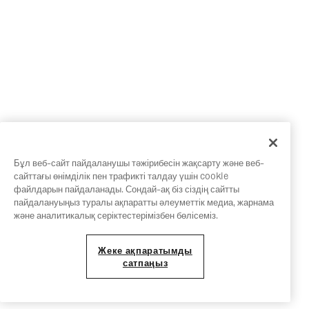
Бұл веб-сайт пайдаланушы тәжірибесін жақсарту және веб-
сайттағы өнімділік пен трафикті талдау үшін cookie
файлдарын пайдаланады. Сондай-ақ біз сіздің сайтты
пайдалануыңыз туралы ақпаратты әлеуметтік медиа, жарнама
және аналитикалық серіктестерімізбен бөлісеміз.
Жеке ақпаратымды
сатпаңыз