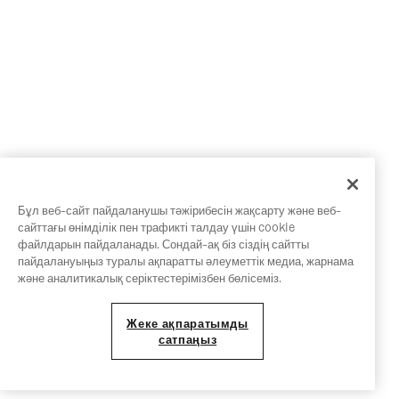
Бұл веб-сайт пайдаланушы тәжірибесін жақсарту және веб-
сайттағы өнімділік пен трафикті талдау үшін cookie
файлдарын пайдаланады. Сондай-ақ біз сіздің сайтты
пайдалануыңыз туралы ақпаратты әлеуметтік медиа, жарнама
және аналитикалық серіктестерімізбен бөлісеміз.
Жеке ақпаратымды
сатпаңыз