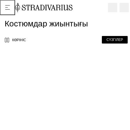
Костюмдар жиынтығы
СҮЗГІЛЕР
КӨРІНІС