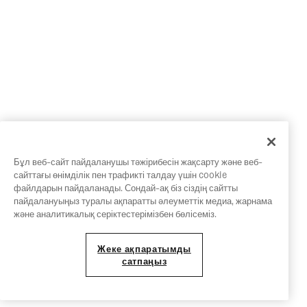
Бұл веб-сайт пайдаланушы тәжірибесін жақсарту және веб-
сайттағы өнімділік пен трафикті талдау үшін cookie
файлдарын пайдаланады. Сондай-ақ біз сіздің сайтты
пайдалануыңыз туралы ақпаратты әлеуметтік медиа, жарнама
және аналитикалық серіктестерімізбен бөлісеміз.
Жеке ақпаратымды
сатпаңыз