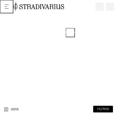
2 o más artículos = 5% de descuento
EN ARTÍCULOS SELECCIONADOS
Promoción del 25/07/2025 extendida hasta el 14/11/2025. El descuento
se puede ver en tu carrito.
FILTROS
VISTA