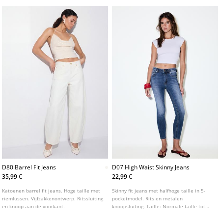
verschillende kleuren.
knoop. Verkrijgbaar in verschillende
kleuren.
D80 Barrel Fit Jeans
D07 High Waist Skinny Jeans
35,99 €
22,99 €
Katoenen barrel fit jeans. Hoge taille met
Skinny fit jeans met halfhoge taille in 5-
riemlussen. Vijfzakkenontwerp. Ritssluiting
pocketmodel. Rits en metalen
en knoop aan de voorkant.
knoopsluiting. Taille: Normale taille tot
aan de navel Stof: Superstretch Pasvorm: