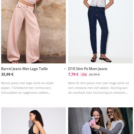
Barrel Jeans Met Lage Taille
D10 Slim Fit Mom Jeans
35,99 €
7,79 €
25,99 €
-70%
Barrel jeans met lage taille en wijde
Mom fit slim jeans met zeer hoge taille en
pijpen. Tailleband met riemlussen.
een ontwerp met vijf zakken. Sluiting aan
Voorzakken en opgezette zakken
de voorkant met ritssluiting en metalen
achteraan. Ritssluiting en knoop aan de
knoop. Taille: Super hoge taille, boven de
voorkant.
navel Stof: Comfort Pasvorm: Aansluitend
op de heupen en dijen, relaxed bij de
enkels