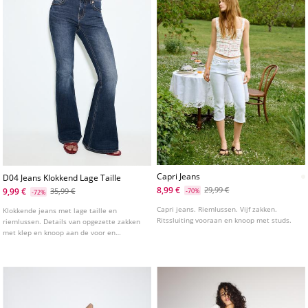
Capri Jeans
D04 Jeans Klokkend Lage Taille
8,99 €
29,99 €
9,99 €
35,99 €
-70%
-72%
Capri jeans. Riemlussen. Vijf zakken.
Klokkende jeans met lage taille en
Ritssluiting vooraan en knoop met studs.
riemlussen. Details van opgezette zakken
met klep en knoop aan de voor en
achterkant. Onderkant afgewerkt in een
uitlopende lijn. Sluiting aan de voorkant
met ritssluiting en studs.