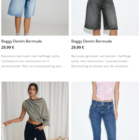
Baggy Denim Bermuda
Baggy Denim Bermuda
29,99 €
29,99 €
Katoenen bermuda met halfhoge taille.
Bermuda gemaakt van katoen. Halfhoge
Tailleband met riemlussen en 5-
taille met riemlussen. 5-pocketmodel.
pocketmodel. Rits- en knoopsluiting aan de
Ritssluiting en knoop aan de voorkant.
voorkant. Verkrijgbaar in verschillende
kleuren.