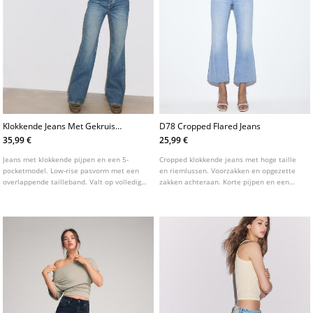
Klokkende Jeans Met Gekruiste
D78 Cropped Flared Jeans
Tailleband
35,99 €
25,99 €
Jeans met klokkende pijpen en een 5-
Cropped klokkende jeans met hoge taille
pocketmodel. Low-rise pasvorm met een
en riemlussen. Voorzakken en opgezette
overlappende tailleband. Valt op volledige
zakken achteraan. Korte pijpen en een
lengte. Sluiting aan de voorzijde met rits
gerafelde zoom. Sluiting aan de voorkant
en knoop.
met rits en metalen knoop. Verkrijgbaar in
verschillende kleuren.