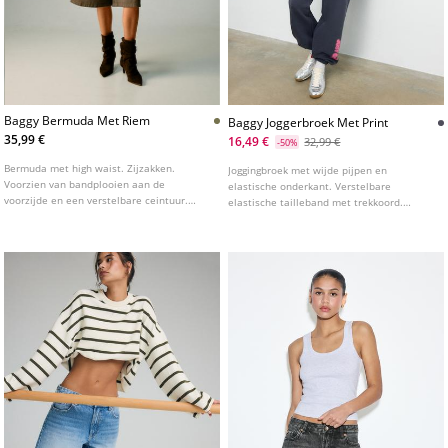
Baggy Bermuda Met Riem
Baggy Joggerbroek Met Print
35,99 €
16,49 €
32,99 €
-50%
Bermuda met high waist. Zijzakken.
Joggingbroek met wijde pijpen en
Voorzien van bandplooien aan de
elastische onderkant. Verstelbare
voorzijde en een verstelbare ceintuur.
elastische tailleband met trekkoord.
Sluiting aan de voorzijde met rits en
Printdetails op de pijp.
knoop.