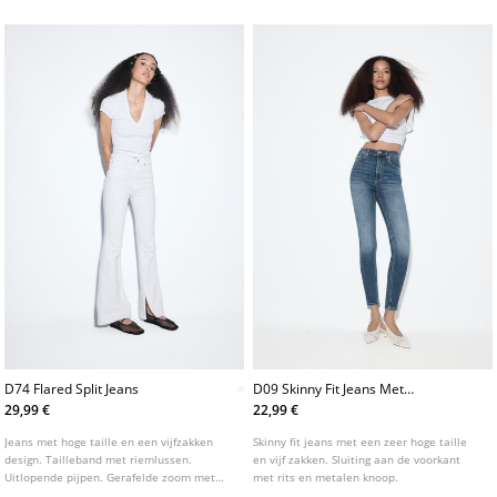
Aansluitend op de dij en de enkel
D74 Flared Split Jeans
D09 Skinny Fit Jeans Met
Superhoge Taille
29,99 €
22,99 €
Jeans met hoge taille en een vijfzakken
Skinny fit jeans met een zeer hoge taille
design. Tailleband met riemlussen.
en vijf zakken. Sluiting aan de voorkant
Uitlopende pijpen. Gerafelde zoom met
met rits en metalen knoop.
een split aan de binnenkant. Ritssluiting