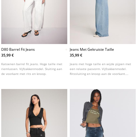
D80 Barrel Fit Jeans
Jeans Met Gekruiste Taille
35,99 €
35,99 €
Katoenen barrel fit jeans. Hoge taille met
Jeans met hoge taille en wijde pijpen met
riemlussen. Vijfzakkenmodel. Sluiting aan
een relaxte pasvorm. Vijfzakkenmodel.
de voorkant met rits en knoop.
Ritssluiting en knoop aan de voorkant.
Detail van gekruiste taille.