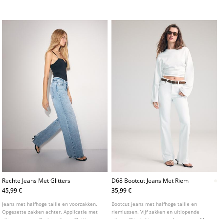
verschillende kleuren. Taille: Normale
achterzijde. Onderkant afgewerkt met een
taille, tot aan de navel Stof: Comfort,
uitlopende snit. Sluiting aan de voorzijde
vintage look
met rits en knoop. Verkrijgbaar in diverse
kleuren.
Rechte Jeans Met Glitters
D68 Bootcut Jeans Met Riem
45,99 €
35,99 €
Jeans met halfhoge taille en voorzakken.
Bootcut jeans met halfhoge taille en
Opgezette zakken achter. Applicatie met
riemlussen. Vijf zakken en uitlopende