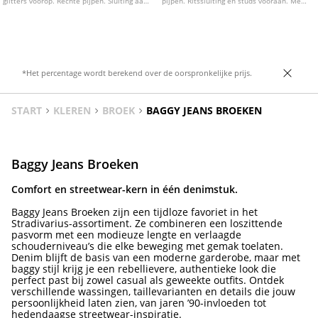
glitters voorop. Rechte pijpen. Sluiting aan
pijpen. Ritssluiting en studs vooraan. Met
de voorkant met rits en metalen knoop.
riemdetail.
*Het percentage wordt berekend over de oorspronkelijke prijs.
START
KLEREN
BROEK
BAGGY JEANS BROEKEN
Baggy Jeans Broeken
Comfort en streetwear-kern in één denimstuk.
Baggy Jeans Broeken zijn een tijdloze favoriet in het
Stradivarius-assortiment. Ze combineren een loszittende
pasvorm met een modieuze lengte en verlaagde
schouderniveau’s die elke beweging met gemak toelaten.
Denim blijft de basis van een moderne garderobe, maar met
baggy stijl krijg je een rebellievere, authentieke look die
perfect past bij zowel casual als geweekte outfits. Ontdek
verschillende wassingen, taillevarianten en details die jouw
persoonlijkheid laten zien, van jaren ’90-invloeden tot
hedendaagse streetwear-inspiratie.