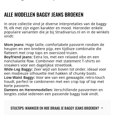
ALLE MODELLEN BAGGY JEANS BROEKEN
In onze collectie vind je diverse interpretaties van de baggy
fit, elk met zijn eigen karakter en mood. Hieronder enkele
populaire varianten die je bij Stradivarius.nl en in de winkels
vindt:
Mom Jeans:
Hoge taille, comfortabele pasvorm rondom de
heupen en een bredere pijp, een tijdloze combinatie die
flatteert met crop tops en oversized truien.
Boyfriend Jeans:
Extra los, met een relaxed vibe en een
nonchalante flow. Combineer met statement T-shirts en
sneakers voor een dagelijkse streetlook.
Wide-Leg Baggy:
Zeer wijd van boven tot onder, ideaal voor
een modieuze silhouette met hakken of chunky boots.
Low-Waist Baggy:
Voor wie van een gewaagde, retro-touch
houdt, perfect te combineren met een crop top of top met
korte pasvorm.
Damens en Herenmodellen:
Verschillende pasvormen en
lengtes zodat iedereen een passende baggy look vindt.
STIJLTIPS: WANNEER EN HOE DRAAG JE BAGGY JEANS BROEKEN?