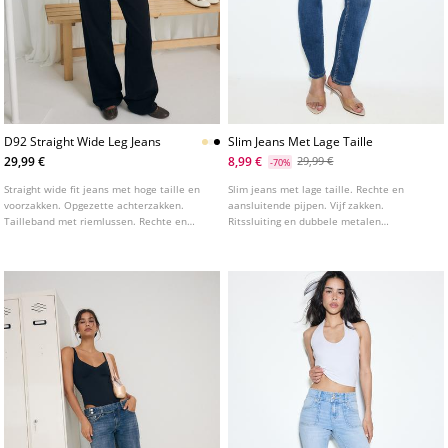
D92 Straight Wide Leg Jeans
Slim Jeans Met Lage Taille
29,99 €
8,99 €
29,99 €
-70%
Straight wide fit jeans met hoge taille en
Slim jeans met lage taille. Rechte en
voorzakken. Opgezette achterzakken.
aansluitende pijpen. Vijf zakken.
Tailleband met riemlussen. Rechte en
Ritssluiting en dubbele metalen
wijde pijpen. Sluiting aan de voorkant met
knoopsluiting aan de voorkant.
rits en metalen knoop. Verkrijgbaar in
Verkrijgbaar in verschillende kleuren.
verschillende kleuren.