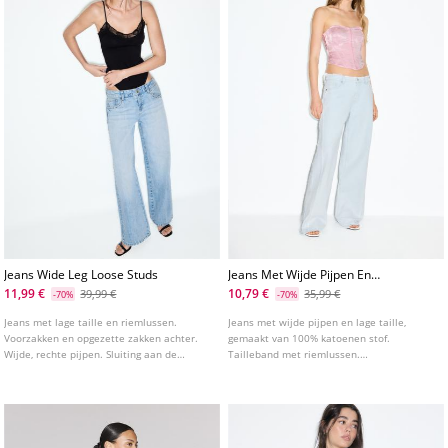
Jeans Wide Leg Loose Studs
Jeans Met Wijde Pijpen En
Lage Taille
11,99 €
10,79 €
39,99 €
35,99 €
-70%
-70%
Jeans met lage taille en riemlussen.
Jeans met wijde pijpen en lage taille,
Voorzakken en opgezette zakken achter.
gemaakt van 100% katoenen stof.
Wijde, rechte pijpen. Sluiting aan de
Tailleband met riemlussen.
voorkant met studs. Studsdetail aan de
Vijfzakkenontwerp. Ritssluiting en knoop
zijkanten en zakken.
aan de voorkant. Gerafelde afwerkingen.