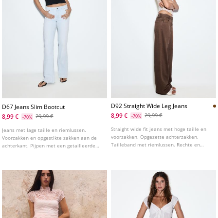
D92 Straight Wide Leg Jeans
D67 Jeans Slim Bootcut
8,99 €
29,99 €
8,99 €
29,99 €
-70%
-70%
Straight wide fit jeans met hoge taille en
Jeans met lage taille en riemlussen.
voorzakken. Opgezette achterzakken.
Voorzakken en opgestikte zakken aan de
Tailleband met riemlussen. Rechte en
achterkant. Pijpen met een getailleerde
wijde pijpen. Sluiting aan de voorkant met
pasvorm tot aan de knie en een licht
rits en metalen knoop. Verkrijgbaar in
uitlopende onderkant. Verkrijgbaar in
verschillende kleuren.
verschillende kleuren.