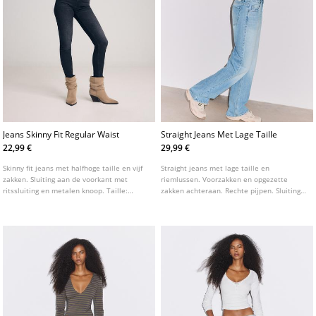
Jeans Skinny Fit Regular Waist
Straight Jeans Met Lage Taille
22,99 €
29,99 €
Skinny fit jeans met halfhoge taille en vijf
Straight jeans met lage taille en
zakken. Sluiting aan de voorkant met
riemlussen. Voorzakken en opgezette
ritssluiting en metalen knoop. Taille:
zakken achteraan. Rechte pijpen. Sluiting
Regular waist, tot aan de navel Stof:
vooraan met rits en studs.
Superelastisch Pasvorm: Aansluitend op
het bovenbeen en de enkel