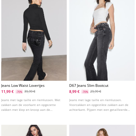
Jeans Low Waist Lovertjes
D67 Jeans Slim Bootcut
11,99 €
8,99 €
39,99 €
29,99 €
-70%
-70%
Jeans met lage taille en riemlussen. Met
Jeans met lage taille en riemlussen.
zakken aan de voorkant en opgezette
Voorzakken en opgestikte zakken aan de
zakken met klep en knoop aan de
achterkant. Pijpen met een getailleerde
achterkant. Ritssluiting en dubbele knoop
pasvorm tot aan de knie en een licht
aan de voorkant. Met lovertjes in dezelfde
uitlopende onderkant. Verkrijgbaar in
tint.
verschillende kleuren.